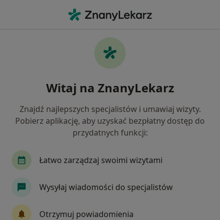
Me
Menopauza • Smolec, dolnośląskie
Filtry
• 1
Mapa
Menopauza specjaliści w Smolcu
Witaj na ZnanyLekarz
Jak działają wyniki wyszukiwania
Znajdź najlepszych specjalistów i umawiaj wizyty.
Pobierz aplikację, aby uzyskać bezpłatny dostęp do
Jakiego specjalisty szukasz?
przydatnych funkcji:
Ginekolog
Alergolog
Chirurg plastyczny
Łatwo zarządzaj swoimi wizytami
Wysyłaj wiadomości do specjalistów
Otrzymuj powiadomienia