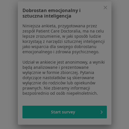
Choroby serca w Smolcu
Dobrostan emocjonalny i
sztuczna inteligencja
Cukrzyca w Smolcu
Niniejsza ankieta, przygotowana przez
Nadciśnienie w Smolcu
zespół Patient Care Doctoralia, ma na celu
lepsze zrozumienie, w jaki sposób ludzie
Nadciśnienie tętnicze w Smolcu
korzystają z narzędzi sztucznej inteligencji
jako wsparcia dla swojego dobrostanu
ADHD w Smolcu
emocjonalnego i zdrowia psychicznego.
Więcej (12)
Udział w ankiecie jest anonimowy, a wyniki
Więcej w kategorii: Schorzenia w Smolcu
będą analizowane i prezentowane
wyłącznie w formie zbiorczej. Pytania
dotyczące nastolatków są skierowane
wyłącznie do rodziców lub opiekunów
Strona Główna
Choroby
Menopauza
Smolec
Zmień miasto
Zmień m
prawnych. Nie zbieramy informacji
bezpośrednio od osób niepełnoletnich.
Start survey
Serwis