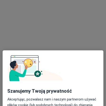
dr n. med. Krzysztof Łątkowski
·
Więcej
Ginekolog
375 opinii
Trawowa 73, Wrocław
•
Mapa
MedPoint Centrum Medyczne, MedPoint Szpital
USG piersi
250 zł
Specjalista nie oferuje umawiania online pod tym adresem.
Poproś o wizytę
Szanujemy Twoją prywatność
Akceptując, pozwalasz nam i naszym partnerom używać
plików cookie (lub podobnych technologii) do zbierania