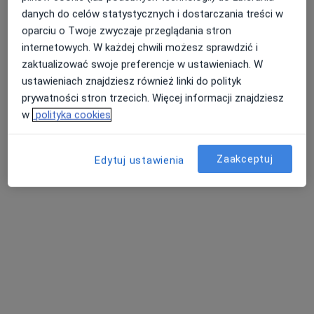
danych do celów statystycznych i dostarczania treści w
oparciu o Twoje zwyczaje przeglądania stron
lek. Olesia Kucaj
internetowych. W każdej chwili możesz sprawdzić i
·
Więcej
W trakcie specjalizacji (Ginekolog)
zaktualizować swoje preferencje w ustawieniach. W
207 opinii
ustawieniach znajdziesz również linki do polityk
prywatności stron trzecich. Więcej informacji znajdziesz
Trawowa 73, Wrocław
•
Mapa
w
polityka cookies
MedPoint Centrum Medyczne, MedPoint Szpital
Konsultacja ginekologiczna + USG
300 zł
Zaakceptuj
Edytuj ustawienia
Specjalista nie oferuje umawiania online pod tym adresem.
Poproś o wizytę