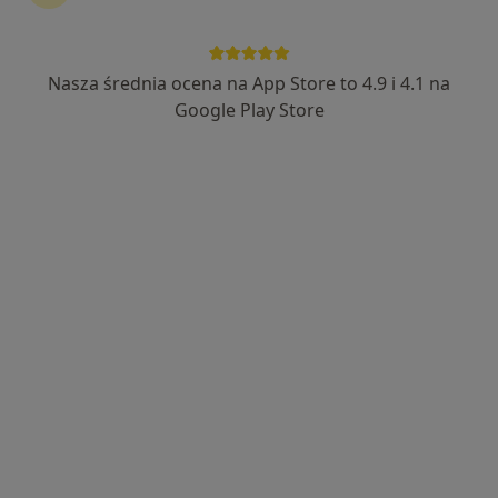
Nasza średnia ocena na App Store to 4.9 i 4.1 na
lek. Agnieszka Zabielska
Google Play Store
·
Więcej
Ginekolog
905 opinii
Trawowa 73, Wrocław
•
Mapa
MedPoint Centrum Medyczne, MedPoint Szpital
Konsultacja ginekologiczna dzieci
300 zł
Specjalista nie oferuje umawiania online pod tym adresem.
Poproś o wizytę