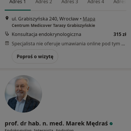
Adres 1
Adres 2
Adres 3
Adres 4
Adres 5
ul. Grabiszyńska 240, Wrocław
•
Mapa
Centrum Medicover Tarasy Grabiszyńskie
Konsultacja endokrynologiczna
315 zł
Specjalista nie oferuje umawiania online pod tym adresem.
Poproś o wizytę
prof. dr hab. n. med. Marek Mędraś
Endokrynolog, Internista, Androlog