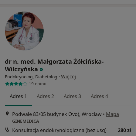
dr n. med. Małgorzata Żółcińska-
Wilczyńska
·
Więcej
Endokrynolog, Diabetolog
19 opinii
Adres 1
Adres 2
Adres 3
Adres 4
Podwale 83/05 budynek Ovo), Wrocław
•
Mapa
GINEMEDICA
Konsultacja endokrynologiczna (bez usg)
280 zł