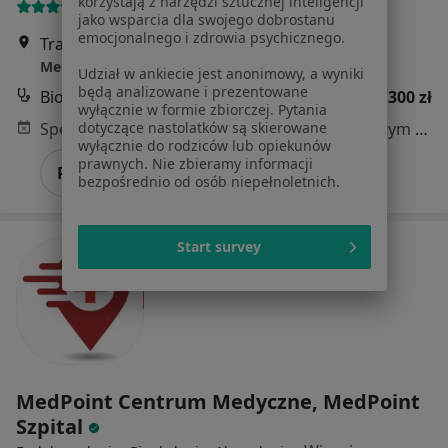
korzystają z narzędzi sztucznej inteligencji
22 opinie
jako wsparcia dla swojego dobrostanu
emocjonalnego i zdrowia psychicznego.
Trawowa 73, Wrocław
•
Mapa
MedPoint Centrum Medyczne, MedPoint Szpital
Udział w ankiecie jest anonimowy, a wyniki
będą analizowane i prezentowane
Biopsja tarczycy (BAC)
od 300 zł
wyłącznie w formie zbiorczej. Pytania
dotyczące nastolatków są skierowane
Specjalista nie oferuje umawiania online pod tym adresem.
wyłącznie do rodziców lub opiekunów
prawnych. Nie zbieramy informacji
Poproś o wizytę
bezpośrednio od osób niepełnoletnich.
Start survey
MedPoint Centrum Medyczne, MedPoint
Szpital