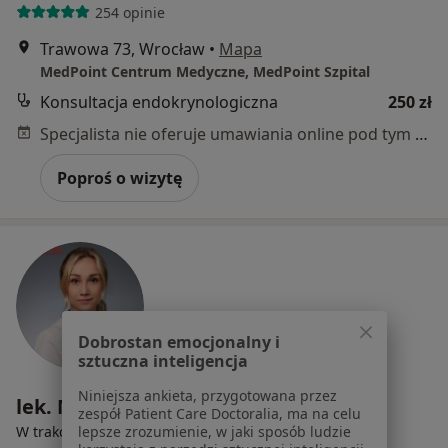
254 opinie
Trawowa 73, Wrocław
•
Mapa
MedPoint Centrum Medyczne, MedPoint Szpital
Konsultacja endokrynologiczna
250 zł
Specjalista nie oferuje umawiania online pod tym adresem.
Poproś o wizytę
Dobrostan emocjonalny i
sztuczna inteligencja
Niniejsza ankieta, przygotowana przez
lek. Maja Rączy-Krzemianowska
zespół Patient Care Doctoralia, ma na celu
·
Więcej
lepsze zrozumienie, w jaki sposób ludzie
W trakcie specjalizacji (Endokrynolog)