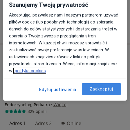
Centrum Medyczne POLMED Oddział Wrocław
Szanujemy Twoją prywatność
Konsultacja endokrynologiczna
280 zł
Akceptując, pozwalasz nam i naszym partnerom używać
Specjalista nie oferuje umawiania online pod tym adresem.
plików cookie (lub podobnych technologii) do zbierania
danych do celów statystycznych i dostarczania treści w
Poproś o wizytę
oparciu o Twoje zwyczaje przeglądania stron
internetowych. W każdej chwili możesz sprawdzić i
zaktualizować swoje preferencje w ustawieniach. W
ustawieniach znajdziesz również linki do polityk
prywatności stron trzecich. Więcej informacji znajdziesz
w
polityka cookies
Zaakceptuj
Edytuj ustawienia
dr n. med. Teresa Żak
·
Więcej
Endokrynolog, Pediatra
329 opinii
Adres 1
Adres 2
Online