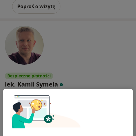
Poproś o wizytę
Bezpieczne płatności
lek. Kamil Symela
·
Więcej
Endokrynolog, Internista
39 opinii
Adres 1
Adres 2
Adres 3
Adres 4
Grabiszyńska 208, Wrocław
•
Mapa