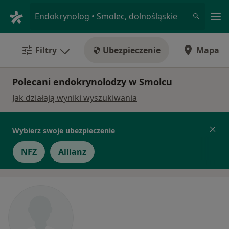
Me
Endokrynolog • Smolec, dolnośląskie
Filtry
Ubezpieczenie
Mapa
Polecani endokrynolodzy w Smolcu
Jak działają wyniki wyszukiwania
Wybierz swoje ubezpieczenie
NFZ
Allianz