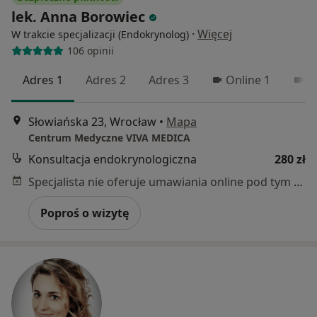
lek. Anna Borowiec
·
Więcej
W trakcie specjalizacji (Endokrynolog)
106 opinii
Adres 1
Adres 2
Adres 3
Online 1
O
Słowiańska 23, Wrocław
•
Mapa
Centrum Medyczne VIVA MEDICA
Konsultacja endokrynologiczna
280 zł
Specjalista nie oferuje umawiania online pod tym adresem.
Poproś o wizytę