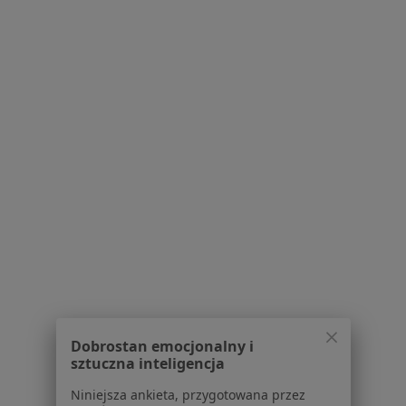
Więcej (11)
Więcej w kategorii: W pobliżu Świebodzic
Schorzenia w Świebodzicach
Bóle stawów w Świebodzicach
Cukrzyca w Świebodzicach
Reumatoidalne zapalenie stawów w
Świebodzicach
Rwa kulszowa w Świebodzicach
Ból pleców w Świebodzicach
Więcej (15)
Więcej w kategorii: Schorzenia w Świebodzica
Dobrostan emocjonalny i
Menopauza Specjaliści W Świebodzicach
sztuczna inteligencja
Niniejsza ankieta, przygotowana przez