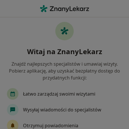
Me
Menopauza • Świebodzice, dolnośląskie
Filtry
• 1
Ubezpieczenie
Map
Menopauza specjaliści w Świebodzicach
Witaj na ZnanyLekarz
Jak działają wyniki wyszukiwania
Znajdź najlepszych specjalistów i umawiaj wizyty.
Pobierz aplikację, aby uzyskać bezpłatny dostęp do
Jakiego specjalisty szukasz?
przydatnych funkcji:
Ginekolog
Chirurg
Endokrynolog
He
Łatwo zarządzaj swoimi wizytami
Wysyłaj wiadomości do specjalistów
Otrzymuj powiadomienia