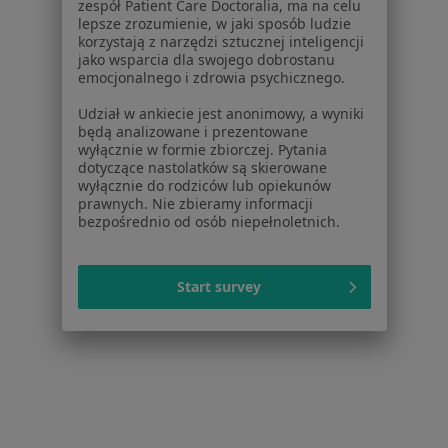
zespół Patient Care Doctoralia, ma na celu
lepsze zrozumienie, w jaki sposób ludzie
korzystają z narzędzi sztucznej inteligencji
jako wsparcia dla swojego dobrostanu
emocjonalnego i zdrowia psychicznego.
Serwis
Udział w ankiecie jest anonimowy, a wyniki
Regulamin
będą analizowane i prezentowane
Polityka prywatności pacjentów
wyłącznie w formie zbiorczej. Pytania
dotyczące nastolatków są skierowane
Polityka prywatności profesjonalistów
wyłącznie do rodziców lub opiekunów
Polityka prywatności dla profesjonalistów, których
prawnych. Nie zbieramy informacji
dane pozyskaliśmy samodzielnie
bezpośrednio od osób niepełnoletnich.
Polityka cookies
Jak działają wyniki wyszukiwania
Start survey
Dostępność
O nas
Praca
Rekrutujemy!
Partnerzy
Centrum prasowe
Kontakt