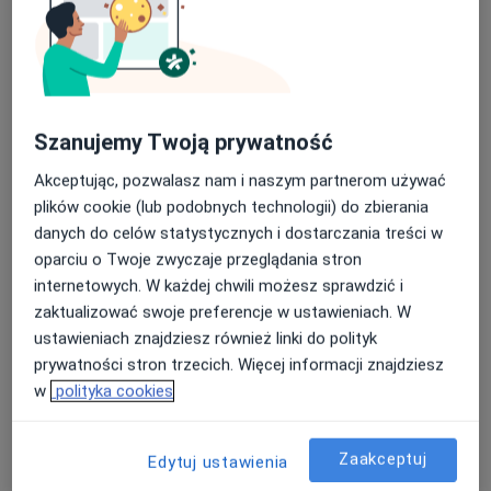
lek. Adrian Tekieli-Pawłowski
·
Więcej
Ginekolog
104 opinie
Szanujemy Twoją prywatność
Hetmańska 7C, Wałbrzych
•
Mapa
Akceptując, pozwalasz nam i naszym partnerom używać
Centrum Medyczne Sudety
plików cookie (lub podobnych technologii) do zbierania
Konsultacja ginekologiczna
200 zł
danych do celów statystycznych i dostarczania treści w
oparciu o Twoje zwyczaje przeglądania stron
Specjalista nie oferuje umawiania online pod tym adresem.
internetowych. W każdej chwili możesz sprawdzić i
Poproś o wizytę
zaktualizować swoje preferencje w ustawieniach. W
ustawieniach znajdziesz również linki do polityk
prywatności stron trzecich. Więcej informacji znajdziesz
w
polityka cookies
Zaakceptuj
Edytuj ustawienia