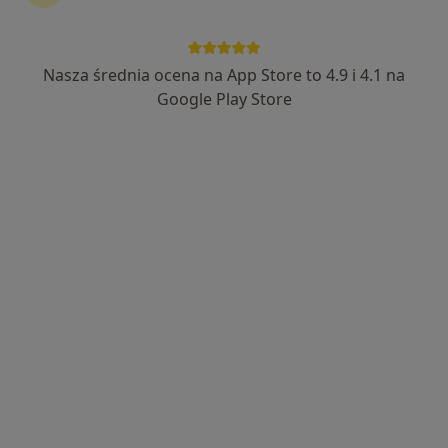
Nasza średnia ocena na App Store to 4.9 i 4.1 na
lek. Wojciech Rogala
Google Play Store
·
Więcej
Ginekolog
211 opinii
Hetmańska 7C, Wałbrzych
•
Mapa
Centrum Medyczne Sudety
Konsultacja ginekologiczna
od 200 zł
Specjalista nie oferuje umawiania online pod tym adresem.
Poproś o wizytę