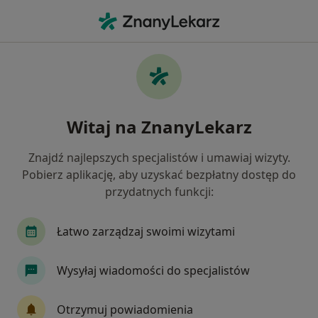
Me
Łokieć Tenisisty • Jaworze, śląskie
Filtry
• 1
Ubezpieczenie
Map
Łokieć tenisisty specjaliści w Jaworzu
Witaj na ZnanyLekarz
Jak działają wyniki wyszukiwania
Znajdź najlepszych specjalistów i umawiaj wizyty.
Pobierz aplikację, aby uzyskać bezpłatny dostęp do
Jakiego specjalisty szukasz?
przydatnych funkcji:
Fizjoterapeuta
Ortopeda
Kardiolog
C
Łatwo zarządzaj swoimi wizytami
Wysyłaj wiadomości do specjalistów
Otrzymuj powiadomienia