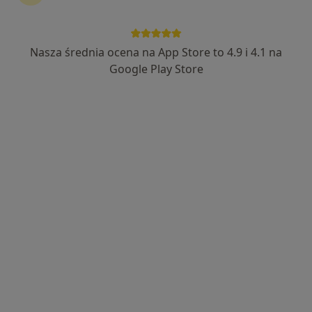
Nasza średnia ocena na App Store to 4.9 i 4.1 na
mgr Michał Siuta
Google Play Store
·
Więcej
Fizjoterapeuta
111 opinii
Pod Skarpą 6, Ustroń
•
Mapa
SALUS USTROŃ
Konsultacja fizjoterapeutyczna
220 zł
Specjalista nie oferuje umawiania online pod tym adresem.
Poproś o wizytę