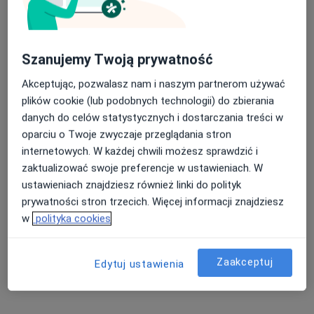
Szanujemy Twoją prywatność
Akceptując, pozwalasz nam i naszym partnerom używać
Bezpieczne płatności
plików cookie (lub podobnych technologii) do zbierania
mgr Paweł Słowiak
danych do celów statystycznych i dostarczania treści w
·
Więcej
Fizjoterapeuta
oparciu o Twoje zwyczaje przeglądania stron
10 opinii
internetowych. W każdej chwili możesz sprawdzić i
Cieszyńska 2/3, Bielsko-Biała
•
Mapa
zaktualizować swoje preferencje w ustawieniach. W
NeuroVibe
ustawieniach znajdziesz również linki do polityk
prywatności stron trzecich. Więcej informacji znajdziesz
Konsultacja fizjoterapeutyczna 30 min
100 zł
w
polityka cookies
Specjalista nie oferuje umawiania online pod tym adresem.
Poproś o wizytę
Zaakceptuj
Edytuj ustawienia