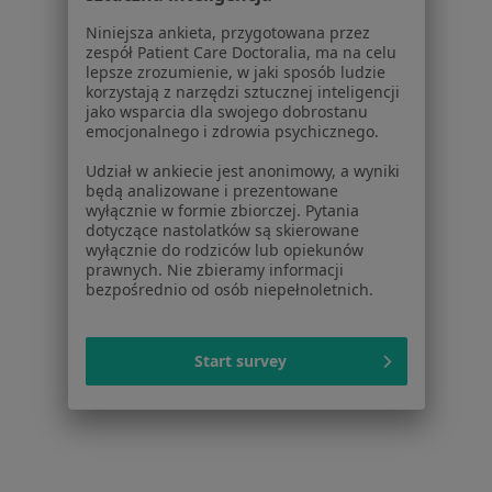
Powiązane wyszukiwania
Niniejsza ankieta, przygotowana przez
zespół Patient Care Doctoralia, ma na celu
W pobliżu Jaworza
lepsze zrozumienie, w jaki sposób ludzie
korzystają z narzędzi sztucznej inteligencji
łokieć tenisisty w Katowicach
jako wsparcia dla swojego dobrostanu
emocjonalnego i zdrowia psychicznego.
łokieć tenisisty w Bielsku-Białej
Udział w ankiecie jest anonimowy, a wyniki
łokieć tenisisty w Tychach
będą analizowane i prezentowane
wyłącznie w formie zbiorczej. Pytania
łokieć tenisisty w Mikołowie
dotyczące nastolatków są skierowane
wyłącznie do rodziców lub opiekunów
łokieć tenisisty w Rybniku
prawnych. Nie zbieramy informacji
bezpośrednio od osób niepełnoletnich.
Więcej (15)
Więcej w kategorii: W pobliżu Jaworza
Start survey
Strona Główna
Choroby
Łokieć Tenisisty
Zmień miasto
Jaworze
Zmień miasto