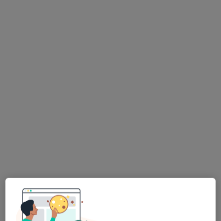
mgr Łucja Droździk
·
Więcej
Fizjoterapeuta
95 opinii
Gazownicza 21A, Bielsko-Biała
•
Mapa
Łucja Droździk Fizjoterapia
Konsultacja fizjoterapeutyczna
170 zł
Specjalista nie oferuje umawiania online pod tym adresem.
Poproś o wizytę