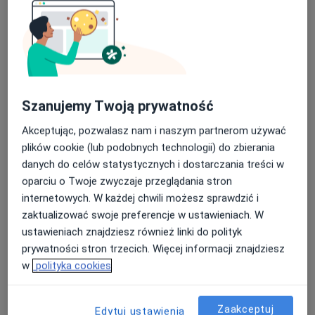
Bezpieczne płatności
mgr Norbert Barteczko
Szanujemy Twoją prywatność
·
Więcej
Fizjoterapeuta
Akceptując, pozwalasz nam i naszym partnerom używać
140 opinii
plików cookie (lub podobnych technologii) do zbierania
Generała Jerzego Ziętka 20B, Mysłowice
•
Mapa
danych do celów statystycznych i dostarczania treści w
Barteczko Fizjoterapia Osteopatia Rehabilitacja
oparciu o Twoje zwyczaje przeglądania stron
internetowych. W każdej chwili możesz sprawdzić i
Konsultacja fizjoterapeutyczna
280 zł
zaktualizować swoje preferencje w ustawieniach. W
Specjalista nie oferuje umawiania online pod tym adresem.
ustawieniach znajdziesz również linki do polityk
prywatności stron trzecich. Więcej informacji znajdziesz
Poproś o wizytę
w
polityka cookies
Zaakceptuj
Edytuj ustawienia