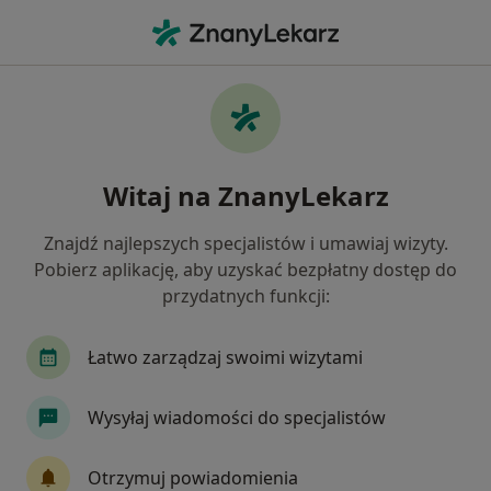
Me
Łokieć Tenisisty • Mysłowice, śląskie
Filtry
• 1
Ubezpieczenie
Map
Łokieć tenisisty specjaliści w Mysłowicach
Witaj na ZnanyLekarz
Jak działają wyniki wyszukiwania
Znajdź najlepszych specjalistów i umawiaj wizyty.
Pobierz aplikację, aby uzyskać bezpłatny dostęp do
Jakiego specjalisty szukasz?
przydatnych funkcji:
Fizjoterapeuta
Ortopeda
Lekarz rehabilit
Łatwo zarządzaj swoimi wizytami
Wysyłaj wiadomości do specjalistów
Otrzymuj powiadomienia