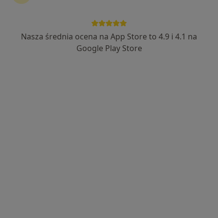
Nasza średnia ocena na App Store to 4.9 i 4.1 na
Bezpieczne płatności
Google Play Store
mgr Wiktoria Kozak
·
Więcej
Fizjoterapeuta
41 opinii
Generała Jerzego Ziętka 20B, Mysłowice
•
Mapa
Barteczko Fizjoterapia Osteopatia Rehabilitacja
Konsultacja fizjoterapeutyczna
200 zł
Specjalista nie oferuje umawiania online pod tym adresem.
Poproś o wizytę