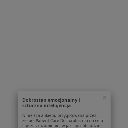
Konsultacja ortopedyczna
od 170 zł
Specjalista nie oferuje umawiania online pod tym adresem.
Poproś o wizytę
1
2
Powiązane wyszukiwania
W pobliżu Mysłowic
łokieć tenisisty w Katowicach
łokieć tenisisty w Gliwicach
Dobrostan emocjonalny i
łokieć tenisisty w Bielsku-Białej
sztuczna inteligencja
łokieć tenisisty w Sosnowcu
Niniejsza ankieta, przygotowana przez
zespół Patient Care Doctoralia, ma na celu
łokieć tenisisty w Chorzowie
lepsze zrozumienie, w jaki sposób ludzie