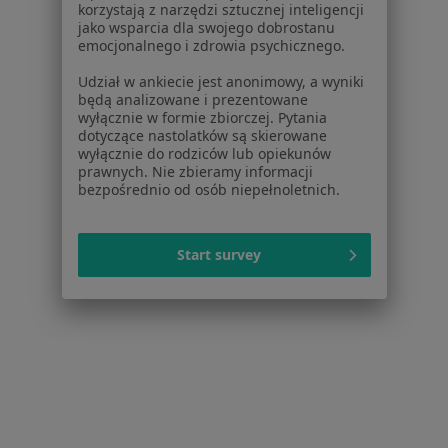
korzystają z narzędzi sztucznej inteligencji
Więcej (14)
jako wsparcia dla swojego dobrostanu
Więcej w kategorii: W pobliżu Mysłowic
emocjonalnego i zdrowia psychicznego.
Schorzenia w Mysłowicach
Udział w ankiecie jest anonimowy, a wyniki
będą analizowane i prezentowane
Choroby chirurgiczne w Mysłowicach
wyłącznie w formie zbiorczej. Pytania
dotyczące nastolatków są skierowane
Zmiany skórne w Mysłowicach
wyłącznie do rodziców lub opiekunów
prawnych. Nie zbieramy informacji
Znamiona w Mysłowicach
bezpośrednio od osób niepełnoletnich.
Hemoroidy w Mysłowicach
Blizny w Mysłowicach
Start survey
Więcej (15)
Więcej w kategorii: Schorzenia w Mysłowicac
Łokieć Tenisisty Specjaliści W Mysłowicach