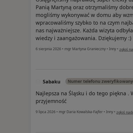
Panią Martyną oraz otrzymaliśmy dobre
mogliśmy wykonywać w domu aby wzmoc
wpracowaliśmy szybko to na czym najbar
nas najważniejsze. Każda wizyta odbył
wiedzy i zaangażowania. Dziękujemy :)
w opini
6 sierpnia 2026
•
mgr Martyna Granieczny
•
Inny
•
zgłoś n
Sabaku
Numer telefonu zweryfikowany
S
Najlepsza na Śląsku i do tego piękna . 
przyjemność
w opinii 
9 lipca 2026
•
mgr Daria Kowalska-Fajfer
•
Inny
•
zgłoś nad