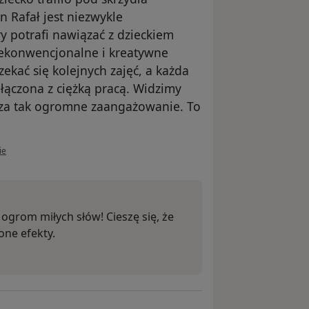
 Rafał jest niezwykle
y potrafi nawiązać z dzieckiem
iekonwencjonalne i kreatywne
ekać się kolejnych zajęć, a każda
łączona z ciężką pracą. Widzimy
 za tak ogromne zaangażowanie. To
ownika Izabela Mordzioł
ie
 ogrom miłych słów! Cieszę się, że
ne efekty.