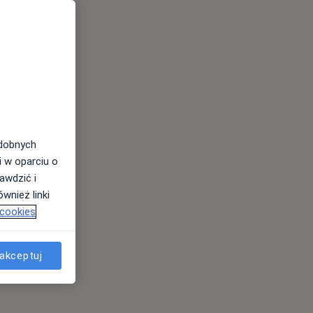
odobnych
i w oparciu o
awdzić i
wnież linki
 cookies
akceptuj