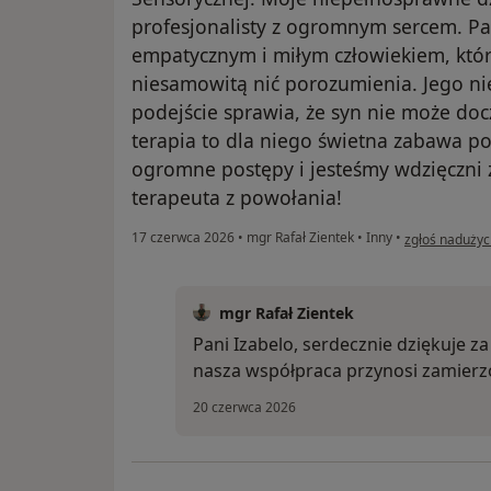
profesjonalisty z ogromnym sercem. Pan
empatycznym i miłym człowiekiem, któr
niesamowitą nić porozumienia. Jego n
podejście sprawia, że syn nie może docz
terapia to dla niego świetna zabawa po
ogromne postępy i jesteśmy wdzięczni
terapeuta z powołania!
w opinii użytk
17 czerwca 2026
•
mgr Rafał Zientek
•
Inny
•
zgłoś nadużyc
mgr Rafał Zientek
Pani Izabelo, serdecznie dziękuje za
nasza współpraca przynosi zamierzo
20 czerwca 2026