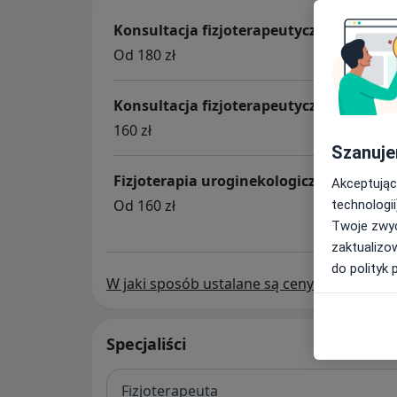
Konsultacja fizjoterapeutyczna
Od 180 zł
Konsultacja fizjoterapeutyczna (kolejna
160 zł
Szanuje
Fizjoterapia uroginekologiczna
Akceptując
Od 160 zł
technologii
Twoje zwyc
zaktualizo
do polityk 
W jaki sposób ustalane są ceny?
Specjaliści
Fizjoterapeuta