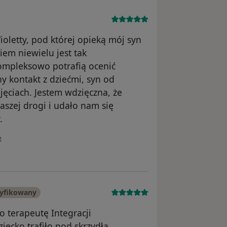
ioletty, pod której opieką mój syn
iem niewielu jest tak
ompleksowo potrafią ocenić
 kontakt z dziećmi, syn od
jęciach. Jestem wdzięczna, że
aszej drogi i udało nam się
.
wnika Kasia
e
ryfikowany
o terapeutę Integracji
ecko trafiło pod skrzydła