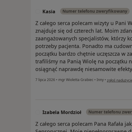
Kasia
Numer telefonu zweryfikowany
K
Z całego serca polecam wizyty u Pani W
znajduje się od czterech lat. Moim zdan
zaangażowanych specjalistów, którzy k
potrzeby pacjenta. Ponadto ma cudowny
początku bardzo chętnie uczęszcza w za
trafiliśmy na Panią Wiolę na początku n
osiągnąć naprawdę niesamowite efekty
w opinii użytko
7 lipca 2026
•
mgr Wioletta Grabiec
•
Inny
•
zgłoś nadużyci
Izabela Mordzioł
Numer telefonu zwe
I
​Z całego serca polecam Pana Rafała jak
Sensorycznej. Moje niepełnosprawne dzi