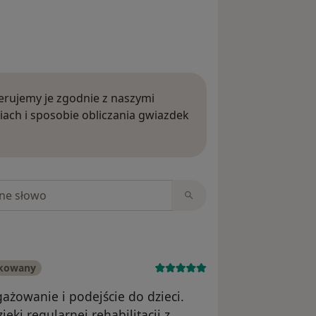
rujemy je zgodnie z naszymi
iach i sposobie obliczania gwiazdek
ięcej o opiniach
niach
ikowany
ażowanie i podejście do dzieci.
ki regularnej rehabilitacji z