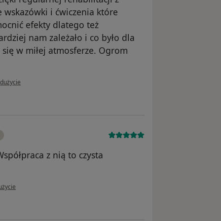
 wskazówki i ćwiczenia które
nić efekty dlatego też
dziej nam zależało i co było dla
a się w miłej atmosferze. Ogrom
i użytkownika Mama Kacpra
adużycie
Współpraca z nią to czysta
użytkownika Sabaku
użycie