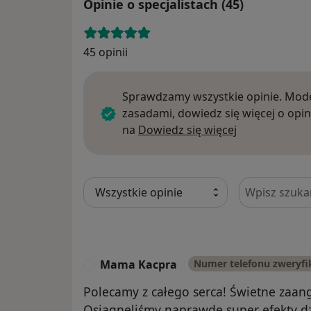
Opinie o specjalistach (45)
45 opinii
Sprawdzamy wszystkie opinie. Mode
zasadami, dowiedz się więcej o opin
Dowiedz się w
na
Dowiedz się więcej
Szukaj w opi
Mama Kacpra
Numer telefonu zweryf
M
Polecamy z całego serca! Świetne zaang
Osiągnęliśmy naprawdę super efekty dzię