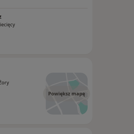
z
iecięcy
 Żory
Powiększ mapę