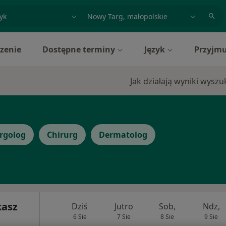
acja, badanie lub nazwisko
miasto lub dzielnica
zenie
Dostępne terminy
Język
Przyjmu
u
Jak działają wyniki wysz
rgolog
Chirurg
Dermatolog
asz
Dziś
Jutro
Sob,
Ndz,
6 Sie
7 Sie
8 Sie
9 Sie