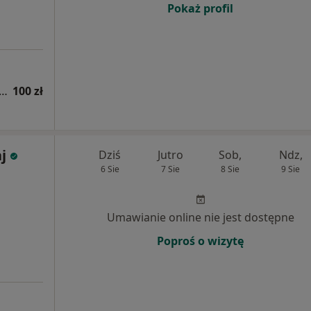
Pokaż profil
a zaburzeń integracji sensorycznej z opinią
100 zł
j
Dziś
Jutro
Sob,
Ndz,
6 Sie
7 Sie
8 Sie
9 Sie
Umawianie online nie jest dostępne
Poproś o wizytę