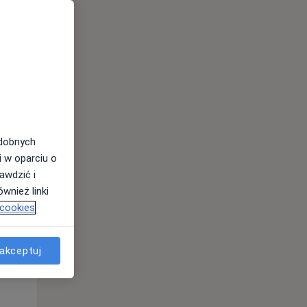
odobnych
i w oparciu o
awdzić i
wnież linki
Pon,
Wt,
Śr,
 cookies
10 Sie
11 Sie
12 Sie
akceptuj