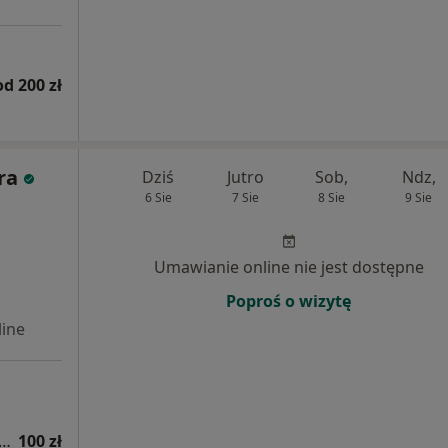
od 200 zł
ra
Dziś
Jutro
Sob,
Ndz,
6 Sie
7 Sie
8 Sie
9 Sie
Umawianie online nie jest dostępne
Poproś o wizytę
ine
a zaburzeń integracji sensorycznej z opinią
100 zł