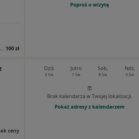
Poproś o wizytę
a zaburzeń integracji sensorycznej z opinią
100 zł
z
Dziś
Jutro
Sob,
Ndz,
6 Sie
7 Sie
8 Sie
9 Sie
Brak kalendarza w Twojej lokalizacji.
Pokaż adresy z kalendarzem
rak ceny