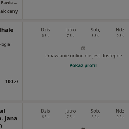
Podhalański Szpital Specjalistyczny im. Jana Pawła II w Nowym Targu
rak ceny
dhale
Dziś
Jutro
Sob,
Ndz,
6 Sie
7 Sie
8 Sie
9 Sie
·
ologia
Umawianie online nie jest dostępne
Pokaż profil
100 zł
al
Dziś
Jutro
Sob,
Ndz,
m. Jana
6 Sie
7 Sie
8 Sie
9 Sie
m