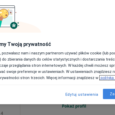
·
Więcej
Umawianie online nie jest dostępne
Pokaż numer
my Twoją prywatność
a
ta)
, pozwalasz nam i naszym partnerom używać plików cookie (lub p
 fizjoterapeutyczna (pierwsza wizyta)
250 zł
) do zbierania danych do celów statystycznych i dostarczania treśc
zaje przeglądania stron internetowych. W każdej chwili możesz spr
wać swoje preferencje w ustawieniach. W ustawieniach znajdziesz ró
Dziś
Jutro
Sob,
Ndz,
prywatności stron trzecich. Więcej informacji znajdziesz w
polityka
6 Sie
7 Sie
8 Sie
9 Sie
·
logia
Za
Edytuj ustawienia
Umawianie online nie jest dostępne
Pokaż profil
 4