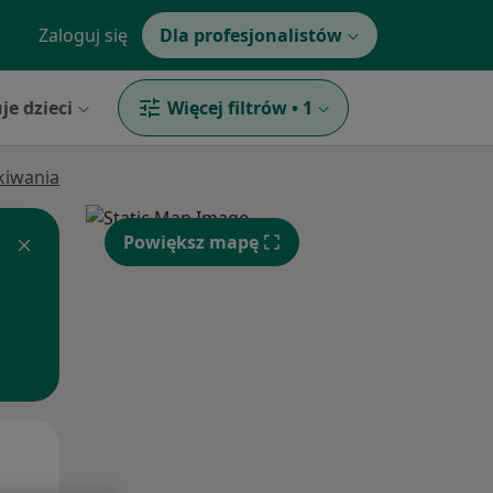
Zaloguj się
Dla profesjonalistów
je dzieci
Więcej filtrów
•
1
ukiwania
Powiększ mapę
Pon,
Wt,
Śr,
10 Sie
11 Sie
12 Sie