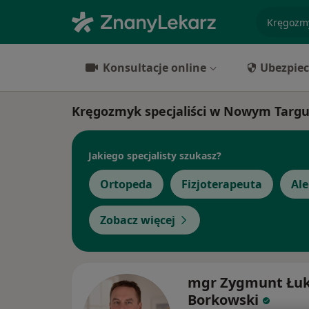
specjaliz
Konsultacje online
Ubezpiec
Kręgozmyk specjaliści w Nowym Targ
Jakiego specjalisty szukasz?
Ortopeda
Fizjoterapeuta
Ale
Zobacz więcej
mgr Zygmunt Łuk
Borkowski