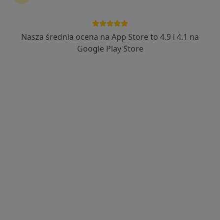
Nasza średnia ocena na App Store to 4.9 i 4.1 na
Joanna Kosowska
Google Play Store
Higienistka/higienista stomatologiczny
9 opinii
Piekarska 6, Jaworzno
•
Mapa
Centrum Uśmiechnij Mi Się - Stomatologia, Implantologia, Dentysta
Higienizacja
od 390 zł
Specjalista nie oferuje umawiania online pod tym adresem.
Poproś o wizytę