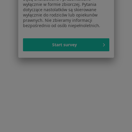
Próchnica w Jaworznie
wyłącznie w formie zbiorczej. Pytania
dotyczące nastolatków są skierowane
Braki zębowe w Jaworznie
wyłącznie do rodziców lub opiekunów
prawnych. Nie zbieramy informacji
Przebarwienia zębów w Jaworznie
bezpośrednio od osób niepełnoletnich.
Choroby miazgi w Jaworznie
Więcej (15)
Start survey
Więcej w kategorii: Schorzenia w Jaworznie
Strona Główna
Choroby
Kamień Nazębny
Zmień miasto
Jaworzno
Zmień miasto
Serwis
Regulamin