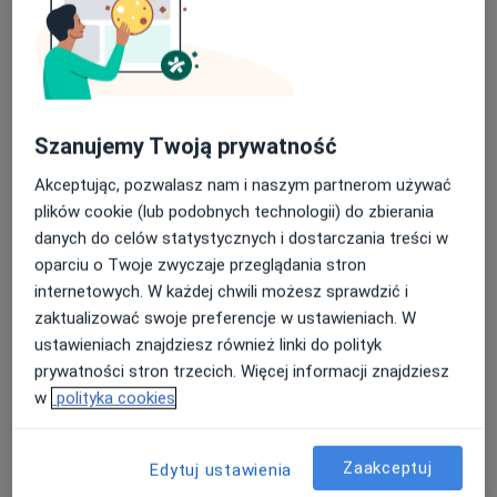
lek. dent. Patrycja Kajca
Stomatolog
16 opinii
Szanujemy Twoją prywatność
Piekarska 6, Jaworzno
•
Mapa
Akceptując, pozwalasz nam i naszym partnerom używać
Centrum Uśmiechnij Mi Się - Stomatologia, Implantologia, Dentysta
plików cookie (lub podobnych technologii) do zbierania
Konsultacja stomatologiczna
od 200 zł
danych do celów statystycznych i dostarczania treści w
Specjalista nie oferuje umawiania online pod tym adresem.
oparciu o Twoje zwyczaje przeglądania stron
internetowych. W każdej chwili możesz sprawdzić i
Poproś o wizytę
zaktualizować swoje preferencje w ustawieniach. W
ustawieniach znajdziesz również linki do polityk
prywatności stron trzecich. Więcej informacji znajdziesz
w
polityka cookies
Zaakceptuj
Edytuj ustawienia