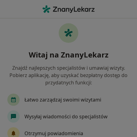
Me
Kamień Nazębny • Jaworzno, śląskie
Filtry
• 1
Ubezpieczenie
Map
Kamień nazębny specjaliści w Jaworznie
Witaj na ZnanyLekarz
Jak działają wyniki wyszukiwania
Znajdź najlepszych specjalistów i umawiaj wizyty.
Pobierz aplikację, aby uzyskać bezpłatny dostęp do
Jakiego specjalisty szukasz?
przydatnych funkcji:
Stomatolog
Chirurg stomatologiczny
Hig
Łatwo zarządzaj swoimi wizytami
Wysyłaj wiadomości do specjalistów
Otrzymuj powiadomienia