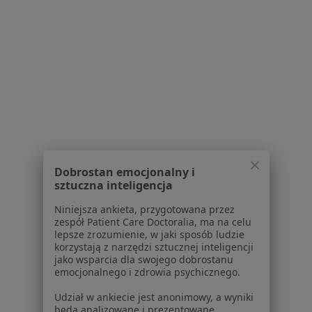
1
2
Powiązane wyszukiwania
W pobliżu Jaworzna
Kamień nazębny w Krakowie
Kamień nazębny w Katowicach
Kamień nazębny w Gliwicach
Dobrostan emocjonalny i
Kamień nazębny w Bielsku-Białej
sztuczna inteligencja
Kamień nazębny w Sosnowcu
Niniejsza ankieta, przygotowana przez
zespół Patient Care Doctoralia, ma na celu
Więcej (14)
lepsze zrozumienie, w jaki sposób ludzie
Więcej w kategorii: W pobliżu Jaworzna
korzystają z narzędzi sztucznej inteligencji
jako wsparcia dla swojego dobrostanu
Schorzenia w Jaworznie
emocjonalnego i zdrowia psychicznego.
Ból zęba w Jaworznie
Udział w ankiecie jest anonimowy, a wyniki
będą analizowane i prezentowane