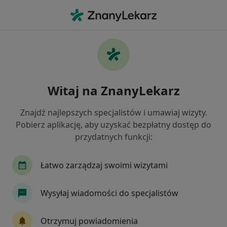
Me
Kamica Żółciowa • Mysłowice, śląskie
Filtry
• 1
Ubezpieczenie
Map
Kamica żółciowa specjaliści w Mysłowicach
Witaj na ZnanyLekarz
Jak działają wyniki wyszukiwania
Znajdź najlepszych specjalistów i umawiaj wizyty.
Pobierz aplikację, aby uzyskać bezpłatny dostęp do
Jakiego specjalisty szukasz?
przydatnych funkcji:
Chirurg
Gastrolog
Kardiolog
Neurol
Łatwo zarządzaj swoimi wizytami
Wysyłaj wiadomości do specjalistów
Otrzymuj powiadomienia