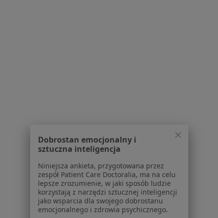
Polityka prywatności pacjentów
Polityka prywatności profesjonalistów
Polityka prywatności dla profesjonalistów, których
dane pozyskaliśmy samodzielnie
Polityka cookies
Jak działają wyniki wyszukiwania
Dostępność
O nas
Praca
Rekrutujemy!
Partnerzy
Centrum prasowe
Kontakt
Dobrostan emocjonalny i
sztuczna inteligencja
Dla pacjentów
Niniejsza ankieta, przygotowana przez
Lekarze
zespół Patient Care Doctoralia, ma na celu
Placówki medyczne
lepsze zrozumienie, w jaki sposób ludzie
korzystają z narzędzi sztucznej inteligencji
Pytania i odpowiedzi
jako wsparcia dla swojego dobrostanu
Usługi i zabiegi
emocjonalnego i zdrowia psychicznego.
Choroby