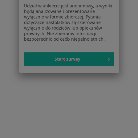
Udział w ankiecie jest anonimowy, a wyniki
Pomoc
będą analizowane i prezentowane
Aplikacje mobilne
wyłącznie w formie zbiorczej. Pytania
Blog dla pacjentów
dotyczące nastolatków są skierowane
wyłącznie do rodziców lub opiekunów
Dla profesjonalistów
prawnych. Nie zbieramy informacji
bezpośrednio od osób niepełnoletnich.
Cennik
Dla lekarzy
Start survey
Dla placówek medycznych
Noa Notes
nowość
Baza wiedzy
Centrum Pomocy dla Specjalisty
Kontakt
ZnanyLekarz - Strona główna
ZnanyLekarz Sp. z o.o.
ul. Kolejowa 5/7
01-217 Warszawa, Polska
NIP: ⁠7010224868