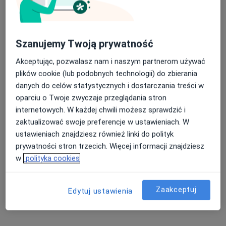
dr n. med. Anna Flak-Wancerz
Szanujemy Twoją prywatność
·
Więcej
Pediatra, Gastrolog dziecięcy
Akceptując, pozwalasz nam i naszym partnerom używać
67 opinii
plików cookie (lub podobnych technologii) do zbierania
Mysłowice
•
Mapa
danych do celów statystycznych i dostarczania treści w
Gabinet prywatny
oparciu o Twoje zwyczaje przeglądania stron
Konsultacja pediatryczna
Brak ceny
internetowych. W każdej chwili możesz sprawdzić i
zaktualizować swoje preferencje w ustawieniach. W
Specjalista nie oferuje umawiania online pod tym adresem.
ustawieniach znajdziesz również linki do polityk
Poproś o wizytę
prywatności stron trzecich. Więcej informacji znajdziesz
w
polityka cookies
Zaakceptuj
Edytuj ustawienia