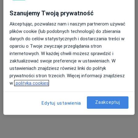
Pokaż profil
Szanujemy Twoją prywatność
Akceptując, pozwalasz nam i naszym partnerom używać
plików cookie (lub podobnych technologii) do zbierania
danych do celów statystycznych i dostarczania treści w
oparciu o Twoje zwyczaje przeglądania stron
internetowych. W każdej chwili możesz sprawdzić i
zaktualizować swoje preferencje w ustawieniach. W
ustawieniach znajdziesz również linki do polityk
Gdyńskie Gabinety USG i Lekarze
prywatności stron trzecich. Więcej informacji znajdziesz
Specjaliści
w
polityka cookies
·
Więcej
Radiologia, Kardiologia, Urologia
106 opinii
Zaakceptuj
Edytuj ustawienia
Marynarska 2c, Reda
•
Mapa
Konsultacja dietetyczna
170 zł
Pokaż więcej usług