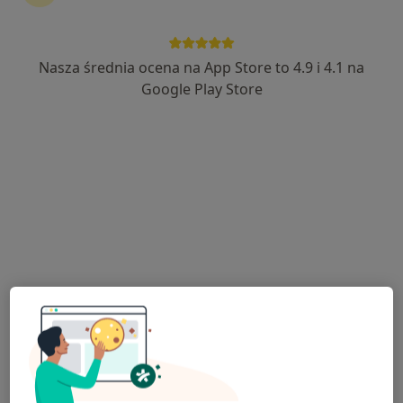
Nasza średnia ocena na App Store to 4.9 i 4.1 na
Anes Clinic
Google Play Store
·
Więcej
Chirurgia, Chirurgia onkologiczna, Diabetologia
56 opinii
Osiedle Przyjaźni 1, Wejherowo
•
Mapa
Konsultacja okulistyczna
150 zł
Pokaż więcej usług
lek. Katarzyna Szuta-
lek. Leszek
lek. Kamila
Jakubińska
Staszyński
Langowska
diabetolog
ortopeda
kardiolog
Zobacz wszystkich 10 specjalistów
Brak dostępnych specjalistów z wolnymi terminami w tym centrum medycznym.