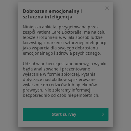
Dla pacjentów
Dobrostan emocjonalny i
sztuczna inteligencja
Lekarze
Placówki medyczne
Niniejsza ankieta, przygotowana przez
Pytania i odpowiedzi
zespół Patient Care Doctoralia, ma na celu
lepsze zrozumienie, w jaki sposób ludzie
Usługi i zabiegi
korzystają z narzędzi sztucznej inteligencji
Choroby
jako wsparcia dla swojego dobrostanu
Pomoc
emocjonalnego i zdrowia psychicznego.
Aplikacje mobilne
Udział w ankiecie jest anonimowy, a wyniki
Blog dla pacjentów
będą analizowane i prezentowane
wyłącznie w formie zbiorczej. Pytania
Dla profesjonalistów
dotyczące nastolatków są skierowane
wyłącznie do rodziców lub opiekunów
Cennik
prawnych. Nie zbieramy informacji
Dla lekarzy
bezpośrednio od osób niepełnoletnich.
Dla placówek medycznych
Noa Notes
nowość
Start survey
Baza wiedzy
Centrum Pomocy dla Specjalisty