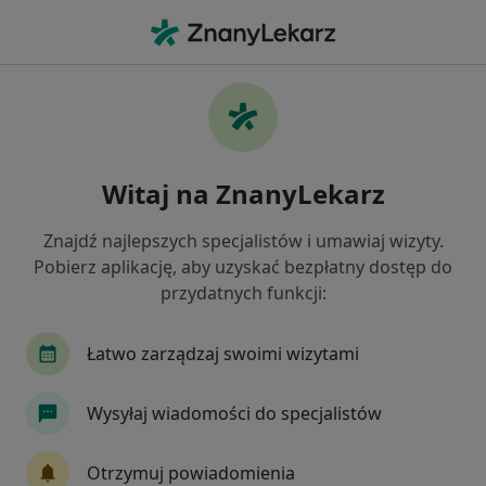
Me
Kamica Żółciowa • Reda, pomorskie
Filtry
• 1
Ubezpieczenie
Map
Kamica żółciowa specjaliści w Redzie
Witaj na ZnanyLekarz
Jak działają wyniki wyszukiwania
Znajdź najlepszych specjalistów i umawiaj wizyty.
Pobierz aplikację, aby uzyskać bezpłatny dostęp do
Jakiego specjalisty szukasz?
przydatnych funkcji:
Chirurg
Kardiolog
Radiolog
Dietetyk
Łatwo zarządzaj swoimi wizytami
Wysyłaj wiadomości do specjalistów
Otrzymuj powiadomienia