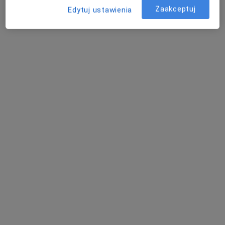
Konsultacja urologiczna
Brak ceny
Zaakceptuj
Edytuj ustawienia
Specjalista nie oferuje umawiania online pod tym adresem.
Poproś o wizytę
lek. Michał Borowik
·
Więcej
Urolog
101 opinii
aleja Piłsudskiego 71a, Olsztyn
•
Mapa
Poradnie Medyczne Feminamed - Michał Borowik