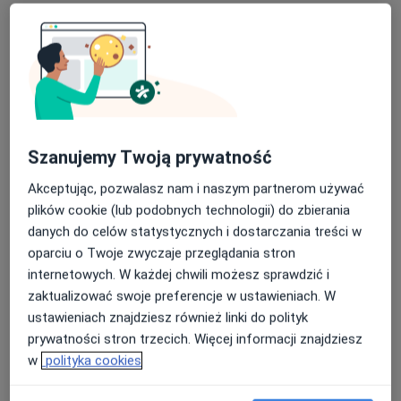
Poproś o wizytę
Szanujemy Twoją prywatność
Akceptując, pozwalasz nam i naszym partnerom używać
plików cookie (lub podobnych technologii) do zbierania
dr n. med. Adam Kałużny
danych do celów statystycznych i dostarczania treści w
·
Więcej
Urolog
oparciu o Twoje zwyczaje przeglądania stron
343 opinie
internetowych. W każdej chwili możesz sprawdzić i
zaktualizować swoje preferencje w ustawieniach. W
Adres
Online
ustawieniach znajdziesz również linki do polityk
prywatności stron trzecich. Więcej informacji znajdziesz
Żołnierska 18, Olsztyn
•
Mapa
w
polityka cookies
Wojewódzki Szpital Specjalistyczny w Olsztynie