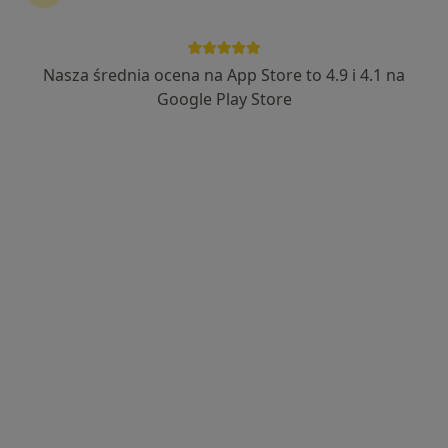
Nasza średnia ocena na App Store to 4.9 i 4.1 na
Bezpieczne płatności
Google Play Store
lek. Robert Liss
·
Więcej
Urolog
203 opinie
Adres 1
Adres 2
Wyszyńskiego 5B, Olsztyn
•
Mapa
Centrum Medyczne POLMED Oddział Olsztyn
Konsultacja urologiczna
300 zł
Specjalista nie oferuje umawiania online pod tym adresem.
Poproś o wizytę