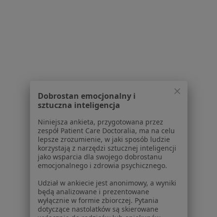
Miażdżyca w Olsztynie
Nadciśnienie w Olsztynie
Zaburzenia rytmu serca w Olsztynie
Więcej (15)
Więcej w kategorii: Schorzenia w Olsztynie
Dobrostan emocjonalny i
sztuczna inteligencja
Strona Główna
Choroby
Kamica Nerkowa
Zmień miasto
Niniejsza ankieta, przygotowana przez
Olsztyn
Zmień miasto
zespół Patient Care Doctoralia, ma na celu
lepsze zrozumienie, w jaki sposób ludzie
korzystają z narzędzi sztucznej inteligencji
jako wsparcia dla swojego dobrostanu
emocjonalnego i zdrowia psychicznego.
Udział w ankiecie jest anonimowy, a wyniki
Serwis
będą analizowane i prezentowane
wyłącznie w formie zbiorczej. Pytania
dotyczące nastolatków są skierowane
Regulamin