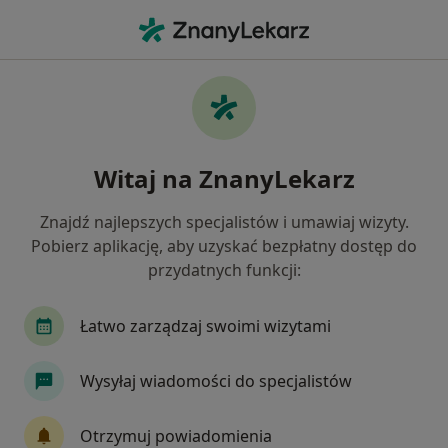
Me
Kamica Nerkowa • Olsztyn, warmińsko-mazurskie
Filtry
• 1
Mapa
Kamica nerkowa specjaliści w Olsztynie
Witaj na ZnanyLekarz
Jak działają wyniki wyszukiwania
Znajdź najlepszych specjalistów i umawiaj wizyty.
Pobierz aplikację, aby uzyskać bezpłatny dostęp do
Jakiego specjalisty szukasz?
przydatnych funkcji:
Urolog
Internista
Nefrolog
Dietetyk
Łatwo zarządzaj swoimi wizytami
Wysyłaj wiadomości do specjalistów
Otrzymuj powiadomienia