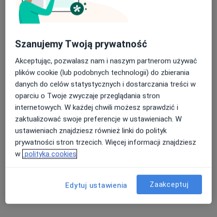
Szanujemy Twoją prywatność
Akceptując, pozwalasz nam i naszym partnerom używać
plików cookie (lub podobnych technologii) do zbierania
lek. Marcin Francuz
danych do celów statystycznych i dostarczania treści w
·
Więcej
W trakcie specjalizacji (Urolog)
oparciu o Twoje zwyczaje przeglądania stron
77 opinii
internetowych. W każdej chwili możesz sprawdzić i
zaktualizować swoje preferencje w ustawieniach. W
Adres
Online
ustawieniach znajdziesz również linki do polityk
prywatności stron trzecich. Więcej informacji znajdziesz
ul. Karłowicza 11, Katowice
•
Mapa
w
polityka cookies
Centrum Medyczne LUX MED – Katowice, ul. Karłowicza 11
Konsultacja urologiczna
od 329 zł
Zaakceptuj
Edytuj ustawienia
Specjalista nie oferuje umawiania online pod tym adresem.
Poproś o wizytę