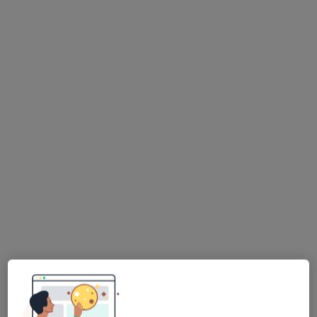
Bezpieczne płatności
lek. Sławomir Miszuda
·
Więcej
W trakcie specjalizacji (Urolog)
18 opinii
Józefowska 135a, Katowice
•
Mapa
Przy Parku - Gabinety Specjalistyczne
Konsultacja urologiczna
190 zł
Specjalista nie oferuje umawiania online pod tym adresem.
Poproś o wizytę