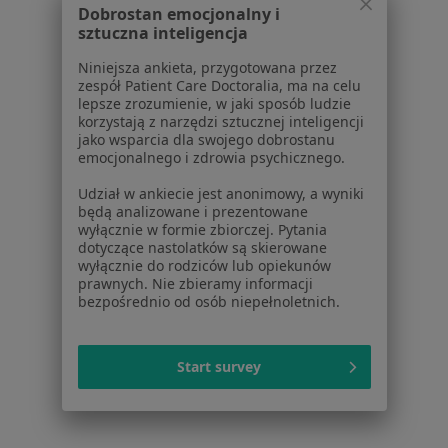
Kamica moczowa w Zabrzu
Dobrostan emocjonalny i
sztuczna inteligencja
Więcej (14)
Niniejsza ankieta, przygotowana przez
Więcej w kategorii: W pobliżu Siemianowic Śl
zespół Patient Care Doctoralia, ma na celu
lepsze zrozumienie, w jaki sposób ludzie
Schorzenia w Siemianowicach Śląskich
korzystają z narzędzi sztucznej inteligencji
Choroby serca w Siemianowicach Śląskich
jako wsparcia dla swojego dobrostanu
emocjonalnego i zdrowia psychicznego.
Nadciśnienie tętnicze w Siemianowicach Śląskich
Udział w ankiecie jest anonimowy, a wyniki
Niewydolność serca w Siemianowicach Śląskich
będą analizowane i prezentowane
wyłącznie w formie zbiorczej. Pytania
Zaburzenia miesiączkowania w Siemianowicach
dotyczące nastolatków są skierowane
wyłącznie do rodziców lub opiekunów
Śląskich
prawnych. Nie zbieramy informacji
bezpośrednio od osób niepełnoletnich.
Choroby tarczycy w Siemianowicach Śląskich
Więcej (15)
Więcej w kategorii: Schorzenia w Siemianowic
Start survey
Kamica Moczowa Specjaliści W Siemianowicach Śląskich