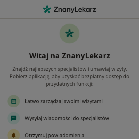
Me
Kamica Moczowa • Siemianowice Śląskie, śląskie
Filtry
• 1
Ubezpieczenie
Map
Kamica moczowa specjaliści w
Witaj na ZnanyLekarz
Siemianowicach Śląskich
Jak działają wyniki wyszukiwania
Znajdź najlepszych specjalistów i umawiaj wizyty.
Pobierz aplikację, aby uzyskać bezpłatny dostęp do
przydatnych funkcji:
Jakiego specjalisty szukasz?
Urolog
Internista
Chirurg
Kardiolog
Łatwo zarządzaj swoimi wizytami
Wysyłaj wiadomości do specjalistów
Otrzymuj powiadomienia