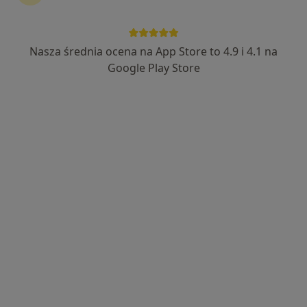
Nasza średnia ocena na App Store to 4.9 i 4.1 na
Google Play Store
Bezpieczne płatności
lek. Maksymilian Kowalik
·
Więcej
W trakcie specjalizacji (Urolog)
94 opinie
Józefowska 135a, Katowice
•
Mapa
Przy Parku - Gabinety Specjalistyczne
Konsultacja urologiczna
190 zł
Specjalista nie oferuje umawiania online pod tym adresem.
Poproś o wizytę