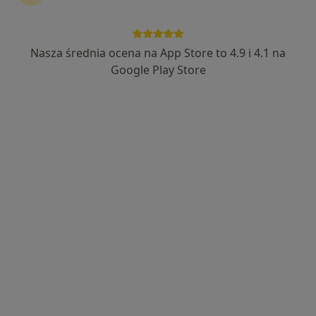
Nasza średnia ocena na App Store to 4.9 i 4.1 na
Agnieszka Kajewska
Google Play Store
·
Więcej
Lekarz rodzinny
142 opinie
Towarowa 3, Białystok
•
Mapa
Centrum Pediatrii Białystok / Centrum Medyczne Pułaskiego
Konsultacja internistyczna
230 zł
Specjalista nie oferuje umawiania online pod tym adresem.
Poproś o wizytę