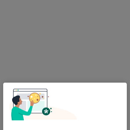
dr n. med. Anna Kroteń
·
Więcej
Pediatra, Lekarz rodzinny
457 opinii
Adres
Online
BIAŁYSTOK
•
Mapa
Praktyka Lekarska Anna Kroteń - wizyty domowe do dzieci i dorosłych
Konsultacja internistyczna
160 zł
Specjalista nie oferuje umawiania online pod tym adresem.
Poproś o wizytę