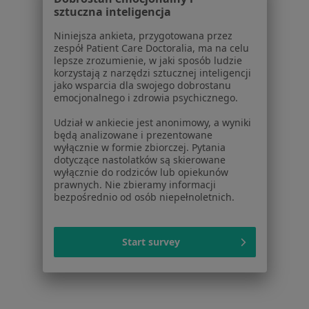
sztuczna inteligencja
Schorzenia w Białymstoku
Niniejsza ankieta, przygotowana przez
Nadciśnienie tętnicze w Białymstoku
zespół Patient Care Doctoralia, ma na celu
lepsze zrozumienie, w jaki sposób ludzie
Cukrzyca w Białymstoku
korzystają z narzędzi sztucznej inteligencji
jako wsparcia dla swojego dobrostanu
Choroby układu oddechowego w Białymstoku
emocjonalnego i zdrowia psychicznego.
Alergia w Białymstoku
Udział w ankiecie jest anonimowy, a wyniki
będą analizowane i prezentowane
Niewydolność serca w Białymstoku
wyłącznie w formie zbiorczej. Pytania
dotyczące nastolatków są skierowane
Więcej (15)
wyłącznie do rodziców lub opiekunów
Więcej w kategorii: Schorzenia w Białymstoku
prawnych. Nie zbieramy informacji
bezpośrednio od osób niepełnoletnich.
Infekcje Specjaliści W Białymstoku
Start survey