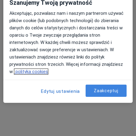
Szanujemy Twoją prywatność
Akceptując, pozwalasz nam i naszym partnerom używać
plików cookie (lub podobnych technologii) do zbierania
danych do celów statystycznych i dostarczania treści w
oparciu o Twoje zwyczaje przeglądania stron
internetowych. W każdej chwili możesz sprawdzić i
zaktualizować swoje preferencje w ustawieniach. W
lek. Katarzyna Pieśniak
ustawieniach znajdziesz również linki do polityk
prywatności stron trzecich. Więcej informacji znajdziesz
·
Więcej
Lekarz rodzinny
w
polityka cookies
5 opinii
Siewna 2/115, Białystok
•
Mapa
Indywidualna Praktyka Lekarska
Zaakceptuj
Edytuj ustawienia
Konsultacja lekarza rodzinnego
250 zł
Specjalista nie oferuje umawiania online pod tym adresem.
Poproś o wizytę