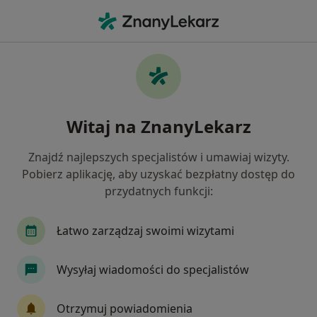
Me
Infekcje • Białystok, podlaskie
Filtry
• 1
Ubezpieczenie
Map
Infekcje specjaliści w Białymstoku
Witaj na ZnanyLekarz
Jak działają wyniki wyszukiwania
Znajdź najlepszych specjalistów i umawiaj wizyty.
Pobierz aplikację, aby uzyskać bezpłatny dostęp do
Jakiego specjalisty szukasz?
przydatnych funkcji:
Pediatra
Internista
Lekarz rodzinny
Łatwo zarządzaj swoimi wizytami
Wysyłaj wiadomości do specjalistów
Otrzymuj powiadomienia