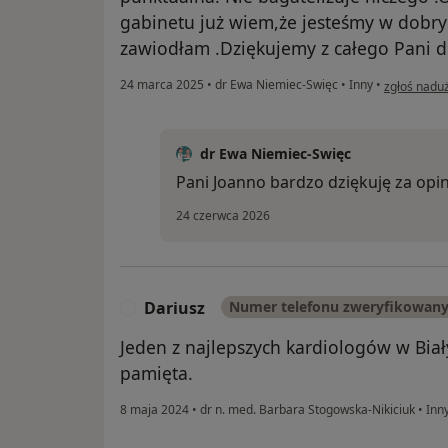
gabinetu już wiem,że jesteśmy w dobrych
zawiodłam .Dziękujemy z całego Pani dok
w opinii uż
24 marca 2025
•
dr Ewa Niemiec-Swięc
•
Inny
•
zgłoś nadu
dr Ewa Niemiec-Swięc
Pani Joanno bardzo dziękuję za opi
24 czerwca 2026
Dariusz
Numer telefonu zweryfikowan
D
Jeden z najlepszych kardiologów w Bia
pamięta.
8 maja 2024
•
dr n. med. Barbara Stogowska-Nikiciuk
•
Inn