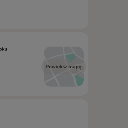
toku
Powiększ mapę