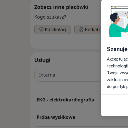
Zobacz inne placówki
Kogo szukasz?
Kardiolog
Pediatra
Ok
Szanuje
Akceptując
Usługi
technologii
Twoje zwyc
Interna
zaktualizo
do polityk 
EKG - elektrokardiografia
Próba wysiłkowa