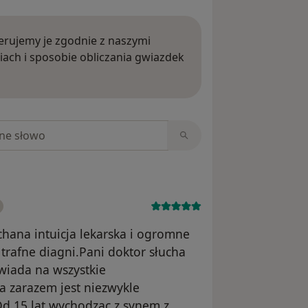
rujemy je zgodnie z naszymi
iach i sposobie obliczania gwiazdek
ięcej o opiniach
niach
hana intuicja lekarska i ogromne
trafne diagni.Pani doktor słucha
wiada na wszystkie
,a zarazem jest niezwykle
Od 15 lat wychodząc z synem z