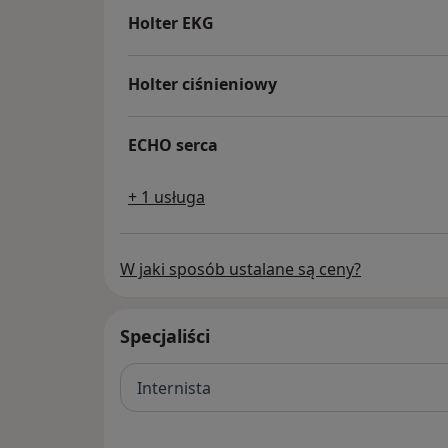
Holter EKG
Holter ciśnieniowy
ECHO serca
+ 1 usługa
W jaki sposób ustalane są ceny?
Specjaliści
Internista