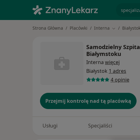
specjaliz
Strona Główna
Placówki
Interna
Białysto
Zmień miasto
Samodzielny Szpital
Białymstoku
Interna
więcej
Białystok
1 adres
4 opinie
Przejmij kontrolę nad tą placówką
Usługi
Specjaliści