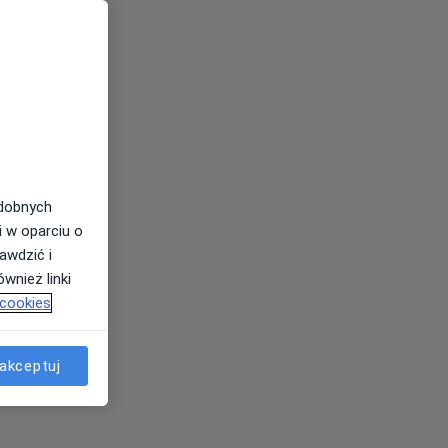
odobnych
i w oparciu o
awdzić i
wnież linki
 cookies
akceptuj