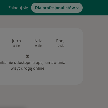
Zaloguj się
Dla profesjonalistów
Jutro
Ndz,
Pon,
Wt,
Śr,
8 Sie
9 Sie
10 Sie
11 Sie
12 Si
inika nie udostępnia opcji umawiania
wizyt drogą online