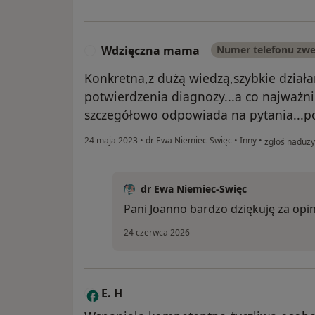
Wdzięczna mama
Numer telefonu zw
W
Konkretna,z dużą wiedzą,szybkie dział
potwierdzenia diagnozy...a co najważn
szczegółowo odpowiada na pytania...p
w opinii uż
24 maja 2023
•
dr Ewa Niemiec-Swięc
•
Inny
•
zgłoś naduży
dr Ewa Niemiec-Swięc
Pani Joanno bardzo dziękuję za opi
24 czerwca 2026
E. H
E