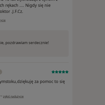
 rękach .... Nigdy się nie
tor .J.F.Cz.
ytkownika Joanna
życie
nie, pozdrawiam serdecznie!
y
łymstoku,dziękuję za pomoc to się
w opinii użytkownika Dariusz
y
•
zgłoś nadużycie