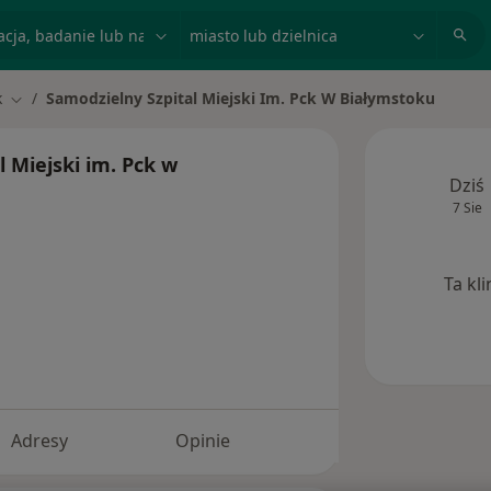
acja, badanie lub nazwisko
miasto lub dzielnica
k
Samodzielny Szpital Miejski Im. Pck W Białymstoku
Zmień miasto
 Miejski im. Pck w
Dziś
7 Sie
Ta kl
Adresy
Opinie