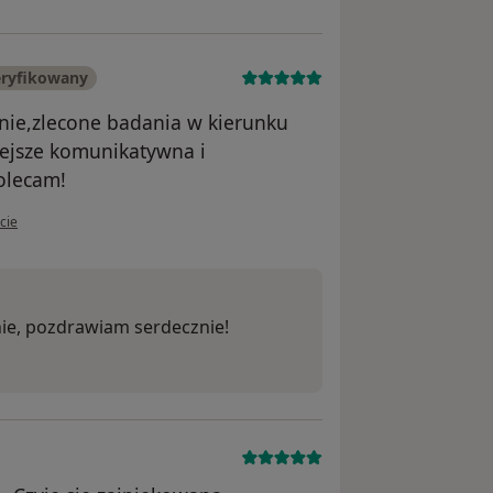
eryfikowany
anie,zlecone badania w kierunku
iejsze komunikatywna i
olecam!
ytkownika Wdzięczna mama
cie
nie, pozdrawiam serdecznie!