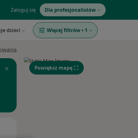
Zaloguj się
Dla profesjonalistów
je dzieci
Więcej filtrów
•
1
ukiwania
Powiększ mapę
Wt,
Śr,
Czw,
11 Sie
12 Sie
13 Sie