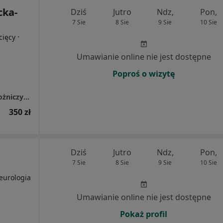
cka-
Dziś
Jutro
Ndz,
Pon,
7 Sie
8 Sie
9 Sie
10 Sie
·
cięcy
Umawianie online nie jest dostępne
Poproś o wizytę
Specjalistyczny Gabinet Ginekologiczno-Położniczy Joanna Borzęcka-Klec
350 zł
Dziś
Jutro
Ndz,
Pon,
7 Sie
8 Sie
9 Sie
10 Sie
eurologia
Umawianie online nie jest dostępne
Pokaż profil