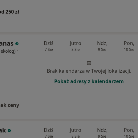
od 250 zł
Janas
Dziś
Jutro
Ndz,
Pon,
7 Sie
8 Sie
9 Sie
10 Sie
·
nekolog)
Brak kalendarza w Twojej lokalizacji.
Pokaż adresy z kalendarzem
rak ceny
ak
Dziś
Jutro
Ndz,
Pon,
7 Sie
8 Sie
9 Sie
10 Sie