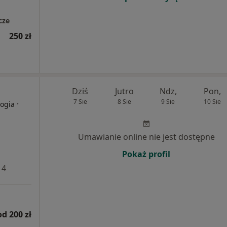
cze
250 zł
Dziś
Jutro
Ndz,
Pon,
7 Sie
8 Sie
9 Sie
10 Sie
·
logia
Umawianie online nie jest dostępne
Pokaż profil
 4
od 200 zł