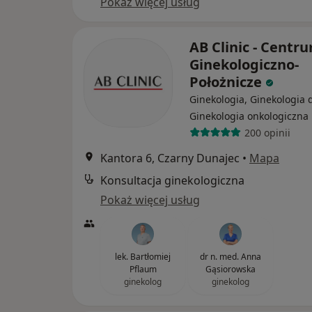
Pokaż więcej usług
AB Clinic - Centr
Ginekologiczno-
Położnicze
Ginekologia, Ginekologia d
Ginekologia onkologiczna
200 opinii
Kantora 6, Czarny Dunajec
•
Mapa
Konsultacja ginekologiczna
Pokaż więcej usług
lek. Bartłomiej
dr n. med. Anna
Pflaum
Gąsiorowska
ginekolog
ginekolog