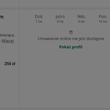
um
Dziś
Jutro
Ndz,
Pon,
7 Sie
8 Sie
9 Sie
10 Sie
ziecięca,
Umawianie online nie jest dostępne
·
Więcej
Pokaż profil
250 zł