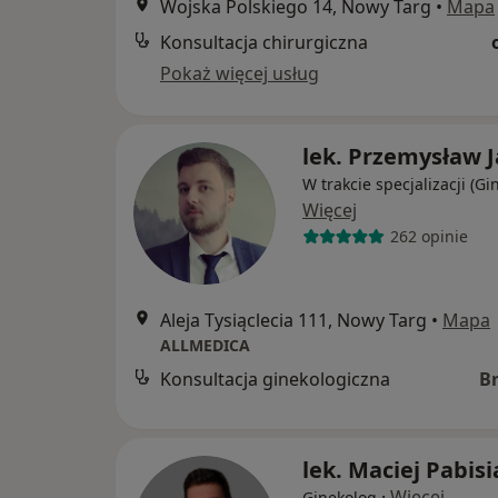
Wojska Polskiego 14, Nowy Targ
•
Mapa
Konsultacja chirurgiczna
Pokaż więcej usług
lek. Przemysław 
W trakcie specjalizacji (Gi
Więcej
262 opinie
Aleja Tysiąclecia 111, Nowy Targ
•
Mapa
ALLMEDICA
Konsultacja ginekologiczna
B
lek. Maciej Pabisi
·
Więcej
Ginekolog