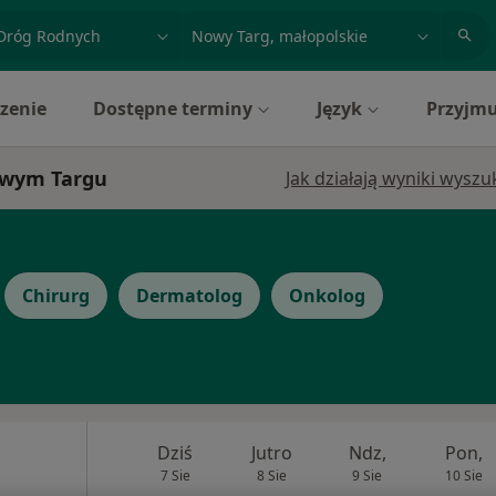
acja, badanie lub nazwisko
miasto lub dzielnica
zenie
Dostępne terminy
Język
Przyjmu
Nowym Targu
Jak działają wyniki wysz
Chirurg
Dermatolog
Onkolog
Dziś
Jutro
Ndz,
Pon,
7 Sie
8 Sie
9 Sie
10 Sie