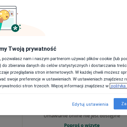
Umawianie online nie jest dostępne
Poproś o wizytę
my Twoją prywatność
cze
, pozwalasz nam i naszym partnerom używać plików cookie (lub p
250 zł
) do zbierania danych do celów statystycznych i dostarczania treśc
zaje przeglądania stron internetowych. W każdej chwili możesz spr
wać swoje preferencje w ustawieniach. W ustawieniach znajdziesz ró
prywatności stron trzecich. Więcej informacji znajdziesz w
polityka
flaum
Dziś
Jutro
Ndz,
Pon,
7 Sie
8 Sie
9 Sie
10 Sie
Za
Edytuj ustawienia
Umawianie online nie jest dostępne
Poproś o wizytę