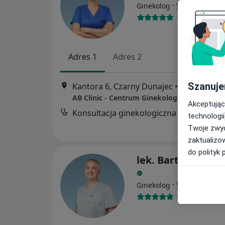
·
Więcej
Ginekolog
113 opinii
Adres 1
Adres 2
Szanuje
Kantora 6, Czarny Dunajec
•
Mapa
AB Clinic - Centrum Ginekologiczno-Położni
Akceptując
Konsultacja ginekologiczna
technologii
Twoje zwyc
zaktualizo
do polityk 
lek. Bartłomiej P
·
Więcej
Ginekolog
133 opinie