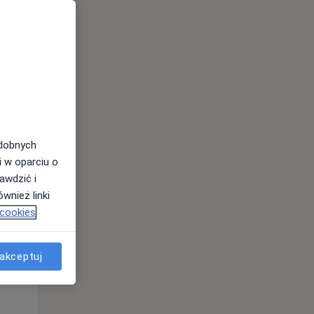
odobnych
i w oparciu o
awdzić i
wnież linki
 cookies
Wt,
Śr,
Czw,
11 Sie
12 Sie
13 Sie
akceptuj