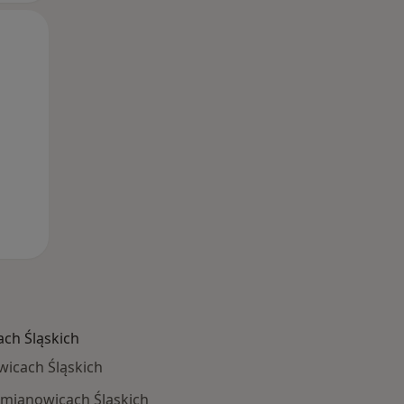
Czw,
Pt,
Sob,
13 Sie
14 Sie
15 Sie
ch Śląskich
icach Śląskich
iemianowicach Śląskich