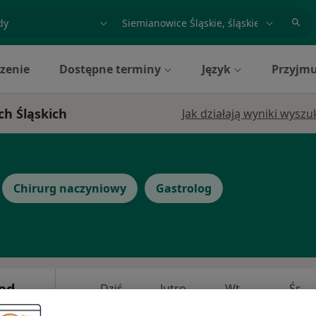
acja, badanie lub nazwisko
miasto lub dzielnica
zenie
Dostępne terminy
Język
Przyjmu
ch Śląskich
Jak działają wyniki wysz
Chirurg naczyniowy
Gastrolog
ed.
Dziś
Jutro
Wt,
Śr,
9 Sie
10 Sie
11 Sie
12 Sie