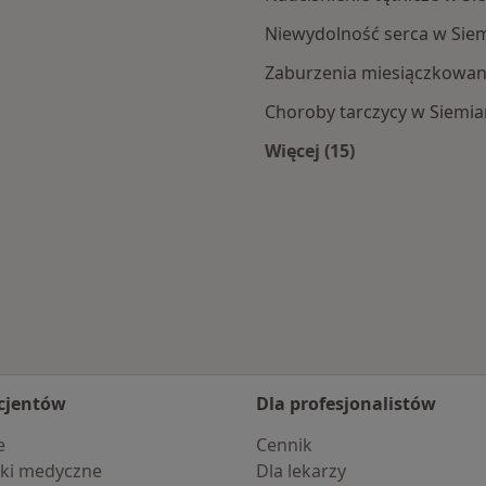
Niewydolność serca w Siem
Zaburzenia miesiączkowan
Choroby tarczycy w Siemia
Więcej (15)
anowic Śląskich
Więcej w kategorii:
cjentów
Dla profesjonalistów
e
Cennik
ki medyczne
Dla lekarzy