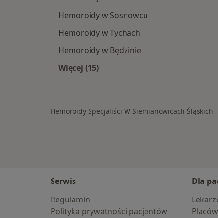
Hemoroidy w Sosnowcu
Hemoroidy w Tychach
Hemoroidy w Będzinie
Więcej (15)
Więcej w kategorii: W pobliżu Siemi
Hemoroidy Specjaliści W Siemianowicach Śląskich
Serwis
Dla pa
Regulamin
Lekarz
Polityka prywatności pacjentów
Placów