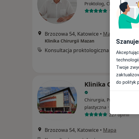
·
Więce
Proktolog, Chirurg
198 opinii
Brzozowa 54, Katowice
•
Mapa
Szanuje
Klinika Chirurgii Mazan
Konsultacja proktologiczna
Akceptując
technologii
Twoje zwyc
zaktualizo
do polityk 
Klinika Chirurgii
Chirurgia, Proktologia, Ch
·
Więcej
plastyczna
227 opinii
Brzozowa 54, Katowice
•
Mapa