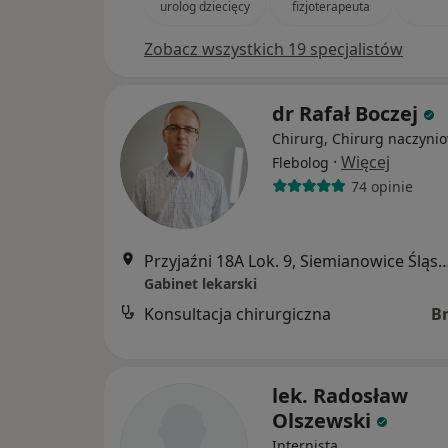
urolog dziecięcy
fizjoterapeuta
Zobacz wszystkich 19 specjalistów
dr Rafał Boczej
Chirurg, Chirurg naczynio
·
Więcej
Flebolog
74 opinie
Przyjaźni 18A Lok. 9, Siemianowi
Gabinet lekarski
Konsultacja chirurgiczna
B
lek. Radosław
Olszewski
Internista