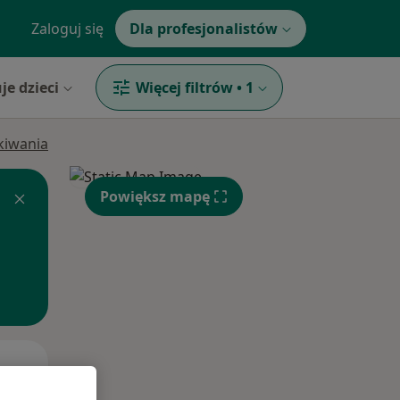
Zaloguj się
Dla profesjonalistów
je dzieci
Więcej filtrów
•
1
ukiwania
Powiększ mapę
Czw,
Pt,
Sob,
13 Sie
14 Sie
15 Sie