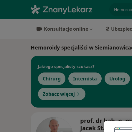
specjaliz
Konsultacje online
Ubezpiec
Hemoroidy specjaliści w Siemianowica
Jakiego specjalisty szukasz?
Chirurg
Internista
Urolog
Zobacz więcej
prof. dr hab. n. m
Jacek Starzewski