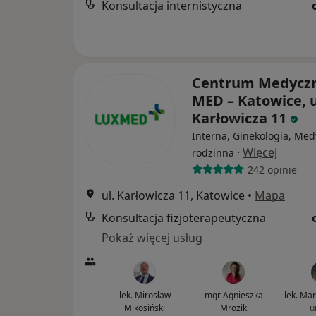
Konsultacja internistyczna
Centrum Medycz
MED – Katowice, u
Karłowicza 11
Interna, Ginekologia, Me
·
Więcej
rodzinna
242 opinie
ul. Karłowicza 11, Katowice
•
Mapa
Konsultacja fizjoterapeutyczna
Pokaż więcej usług
lek. Mirosław
mgr Agnieszka
lek. Ma
Mikosiński
Mrozik
u