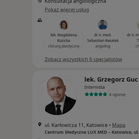
Konsultacja angiologiczna
Pokaż więcej usług
lek. Magdalena
dr n. med.
dr n. 
Kozicka
Sebastian Kwiatek
T
chirurg plastyczny
angiolog
c
Zobacz wszystkich 6 specjalistów
lek. Grzegorz Guc
Internista
4 opinie
ul. Karłowicza 11, Katowice
•
Mapa