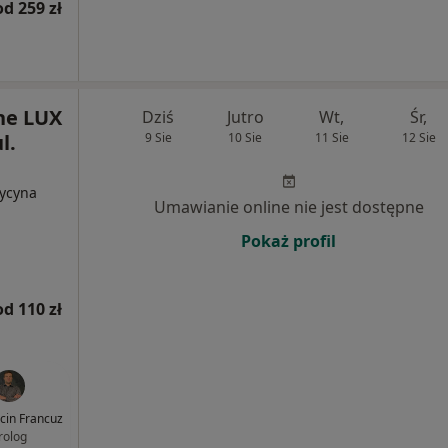
od 259 zł
ne LUX
Dziś
Jutro
Wt,
Śr,
l.
9 Sie
10 Sie
11 Sie
12 Sie
dycyna
Umawianie online nie jest dostępne
Pokaż profil
od 110 zł
rcin Francuz
rolog