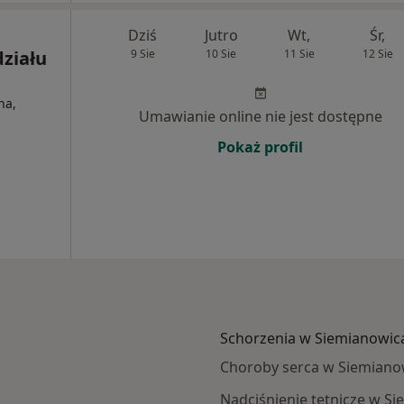
Dziś
Jutro
Wt,
Śr,
ziału
9 Sie
10 Sie
11 Sie
12 Sie
na,
Umawianie online nie jest dostępne
Pokaż profil
Schorzenia w Siemianowica
Choroby serca w Siemianow
Nadciśnienie tętnicze w S