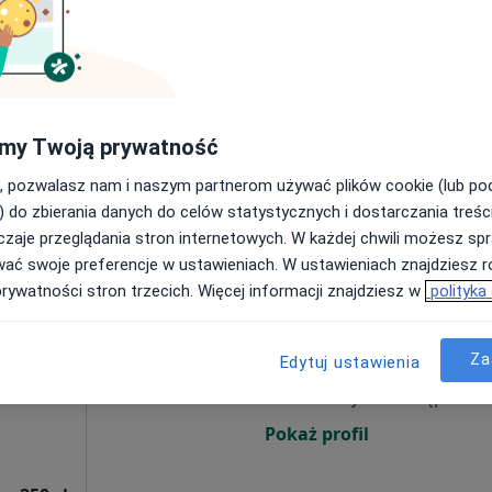
j
Umawianie online nie jest dostępne
Poproś o wizytę
my Twoją prywatność
300 zł
, pozwalasz nam i naszym partnerom używać plików cookie (lub p
) do zbierania danych do celów statystycznych i dostarczania treśc
zaje przeglądania stron internetowych. W każdej chwili możesz spr
wać swoje preferencje w ustawieniach. W ustawieniach znajdziesz ró
prywatności stron trzecich. Więcej informacji znajdziesz w
polityka
 Mazan
Dziś
Jutro
Wt,
Śr,
9 Sie
10 Sie
11 Sie
12 Sie
irurgia
Za
Edytuj ustawienia
Umawianie online nie jest dostępne
Pokaż profil