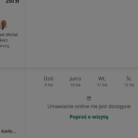
250 zł
med. Michał
kocz
hirurg
Dziś
Jutro
Wt,
Śr,
9 Sie
10 Sie
11 Sie
12 Sie
Umawianie online nie jest dostępne
Poproś o wizytę
Centrum Medyczne LUX MED – Katowice, ul. Karłowicza 11