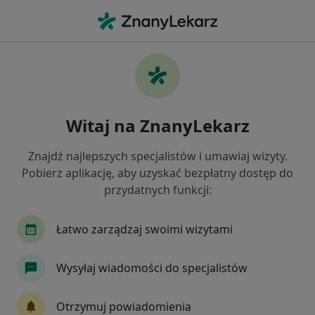
Me
Fobia Społeczna • Będzin, śląskie
Filtry
• 1
Ubezpieczenie
Map
Fobia społeczna specjaliści w Będzinie
Witaj na ZnanyLekarz
Jak działają wyniki wyszukiwania
Znajdź najlepszych specjalistów i umawiaj wizyty.
Pobierz aplikację, aby uzyskać bezpłatny dostęp do
Jakiego specjalisty szukasz?
przydatnych funkcji:
Psycholog
Psychoterapeuta
Psychiatra
Łatwo zarządzaj swoimi wizytami
Wysyłaj wiadomości do specjalistów
Otrzymuj powiadomienia