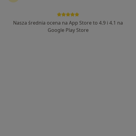
Nasza średnia ocena na App Store to 4.9 i 4.1 na
mgr Jagoda Materek-Kuś
Google Play Store
·
Więcej
Psycholog
18 opinii
Adres
Online
Ignacego Daszyńskiego, Będzin
•
Mapa
Gabinet Psychologiczny To Ważne - Będzin
Bezpłatna konsultacja wstępna - telefoniczna
Darmowa usługa
Specjalista nie oferuje umawiania online pod tym adresem.
Poproś o wizytę