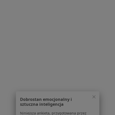
Konsultacja endokrynologiczna dzieci
150 zł
Pokaż więcej usług
lek. Tomasz Cichoń
lek. Ewelina
lek. Justyna
ginekolog
Dąbrowska
Ferensowicz
endokrynolog
ginekolog
dziecięcy
Zobacz wszystkich 13 specjalistów
Brak dostępnych specjalistów z wolnymi terminami w tym centrum medycznym.
Pokaż profil
1
2
3
Dobrostan emocjonalny i
sztuczna inteligencja
Powiązane wyszukiwania
Niniejsza ankieta, przygotowana przez