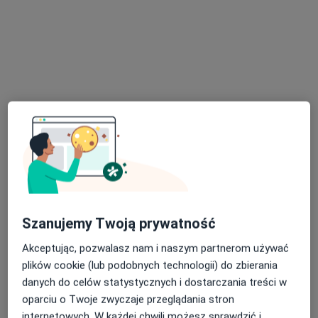
Specjalista nie oferuje umawiania online pod tym adresem.
Poproś o wizytę
Bezpieczne płatności
mgr Marta Nowak
Szanujemy Twoją prywatność
·
Więcej
Psycholog
Akceptując, pozwalasz nam i naszym partnerom używać
17 opinii
plików cookie (lub podobnych technologii) do zbierania
Adres
Online
danych do celów statystycznych i dostarczania treści w
oparciu o Twoje zwyczaje przeglądania stron
internetowych. W każdej chwili możesz sprawdzić i