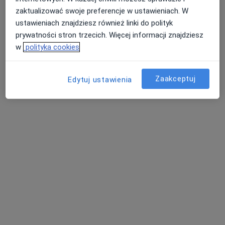
Augustynika 1A, Dąbrowa Górnicza
•
Mapa
zaktualizować swoje preferencje w ustawieniach. W
Hilinai Specjalistyczne Centrum Zdrowia Psychicznego
ustawieniach znajdziesz również linki do polityk
Konsultacja psychologiczna
180 zł
prywatności stron trzecich. Więcej informacji znajdziesz
Specjalista nie oferuje umawiania online pod tym adresem.
w
polityka cookies
Poproś o wizytę
Zaakceptuj
Edytuj ustawienia
mgr Anna Radzięta
·
Więcej
Psycholog
25 opinii