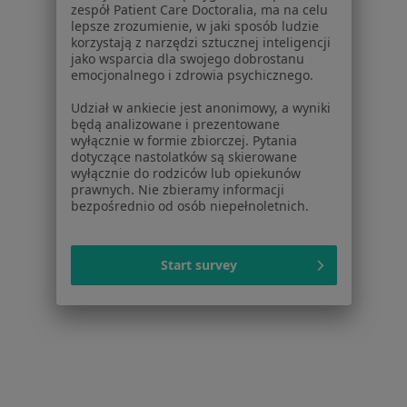
W pobliżu Będzina
zespół Patient Care Doctoralia, ma na celu
lepsze zrozumienie, w jaki sposób ludzie
Fobia społeczna w Katowicach
korzystają z narzędzi sztucznej inteligencji
jako wsparcia dla swojego dobrostanu
Fobia społeczna w Gliwicach
emocjonalnego i zdrowia psychicznego.
Fobia społeczna w Tychach
Udział w ankiecie jest anonimowy, a wyniki
będą analizowane i prezentowane
Fobia społeczna w Bytomiu
wyłącznie w formie zbiorczej. Pytania
dotyczące nastolatków są skierowane
Fobia społeczna w Sosnowcu
wyłącznie do rodziców lub opiekunów
prawnych. Nie zbieramy informacji
Więcej (14)
bezpośrednio od osób niepełnoletnich.
Więcej w kategorii: W pobliżu Będzina
Schorzenia w Będzinie
Start survey
Zaburzenia emocjonalne w Będzinie
Zaburzenia lękowe w Będzinie
Depresja w Będzinie
Kryzys emocjonalny w Będzinie