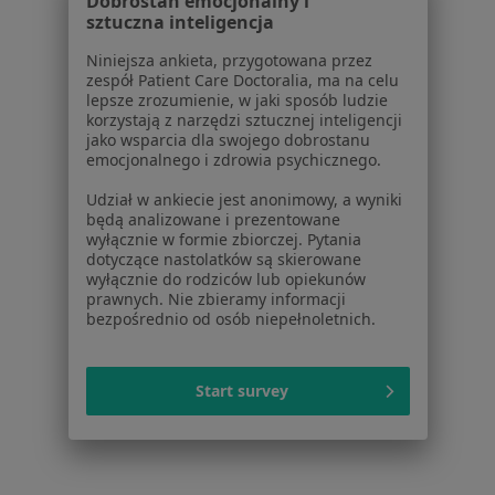
Dobrostan emocjonalny i
sztuczna inteligencja
Brak dostępnych specjalistów z wolnymi terminami w tym centrum medycznym.
Niniejsza ankieta, przygotowana przez
zespół Patient Care Doctoralia, ma na celu
Pokaż profil
lepsze zrozumienie, w jaki sposób ludzie
korzystają z narzędzi sztucznej inteligencji
jako wsparcia dla swojego dobrostanu
emocjonalnego i zdrowia psychicznego.
Powiązane wyszukiwania
Udział w ankiecie jest anonimowy, a wyniki
Schorzenia w Białymstoku
będą analizowane i prezentowane
wyłącznie w formie zbiorczej. Pytania
Choroby chirurgiczne w Białymstoku
dotyczące nastolatków są skierowane
wyłącznie do rodziców lub opiekunów
Znamiona w Białymstoku
prawnych. Nie zbieramy informacji
bezpośrednio od osób niepełnoletnich.
Blizny w Białymstoku
Przepuklina w Białymstoku
Start survey
Zmiany skórne w Białymstoku
Więcej (15)
Więcej w kategorii: Schorzenia w Białymstoku