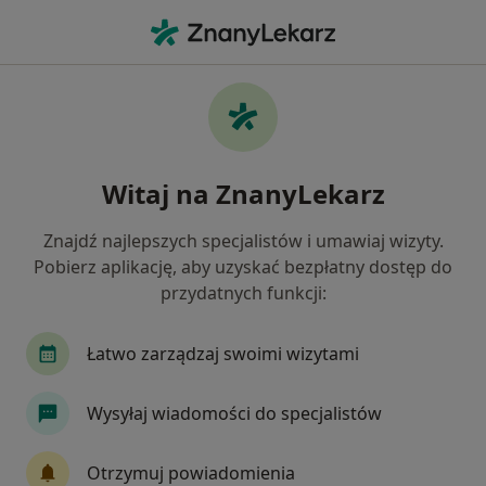
Me
Dysplazja Stawu Biodrowego • Białystok, podlaskie
Filtry
• 1
Ubezpieczenie
Map
Dysplazja stawu biodrowego specjaliści w
Witaj na ZnanyLekarz
Białymstoku
Jak działają wyniki wyszukiwania
Znajdź najlepszych specjalistów i umawiaj wizyty.
Pobierz aplikację, aby uzyskać bezpłatny dostęp do
przydatnych funkcji:
Jakiego specjalisty szukasz?
Ortopeda
Kardiolog
Laryngolog
Chir
Łatwo zarządzaj swoimi wizytami
Wysyłaj wiadomości do specjalistów
Otrzymuj powiadomienia