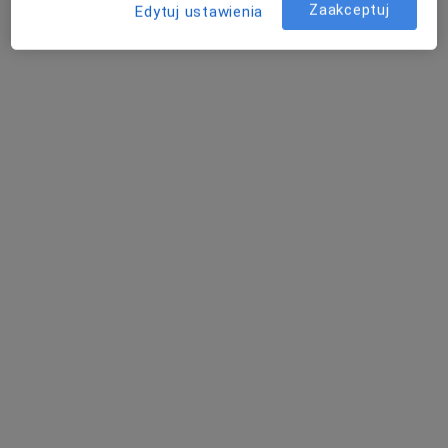
Zaakceptuj
Edytuj ustawienia
dr hab. n. med. Marek Bielecki
·
Więcej
Ortopeda
121 opinii
Adres 1
Adres 2
Adres 3
Adres 4
Adres 5
Jerzego Waszyngtona 7 lok.1, Białystok
•
Mapa
Waszyngtona 7 Specjalistyczna Poradnia Lekarska
Konsultacja ortopedyczna
od 300 zł
Specjalista nie oferuje umawiania online pod tym adresem.
Poproś o wizytę