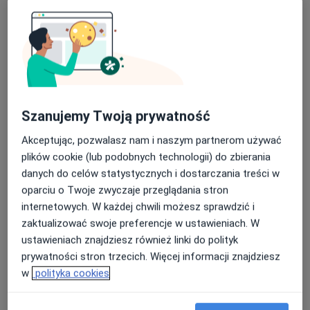
mgr Szymon Kisielewski
·
Więcej
Fizjoterapeuta
67 opinii
Szanujemy Twoją prywatność
Centrum Medyczne Wesoła - ul. Wesoła 36/4 lok.37, Białystok
•
Mapa
Akceptując, pozwalasz nam i naszym partnerom używać
Szymon Kisielewski Terapia Manualna
plików cookie (lub podobnych technologii) do zbierania
Konsultacja fizjoterapeutyczna
200 zł
danych do celów statystycznych i dostarczania treści w
oparciu o Twoje zwyczaje przeglądania stron
Specjalista nie oferuje umawiania online pod tym adresem.
internetowych. W każdej chwili możesz sprawdzić i
zaktualizować swoje preferencje w ustawieniach. W
Poproś o wizytę
ustawieniach znajdziesz również linki do polityk
prywatności stron trzecich. Więcej informacji znajdziesz
w
polityka cookies