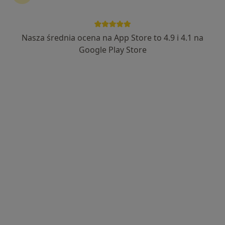
Nasza średnia ocena na App Store to 4.9 i 4.1 na
Google Play Store
Bezpieczne płatności
mgr Ewa Szyszkowska
·
Więcej
Fizjoterapeuta
6 opinii
Warszawska 39/lok u8, Białystok
•
Mapa
Podlaskie Centrum Rehabilitacji ortopedia | fizjoterapia | trening
Konsultacja fizjoterapeutyczna
200 zł
Specjalista nie oferuje umawiania online pod tym adresem.
Poproś o wizytę