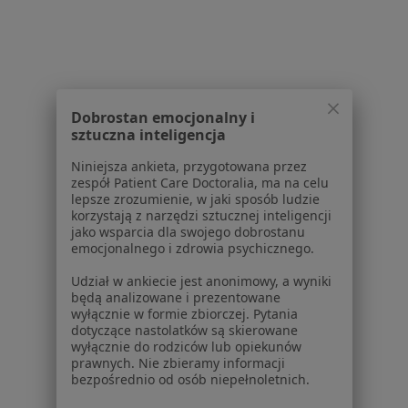
Dyskopatia w Piotrkowie Trybunalskim
Dyskopatia w Pabianicach
Dyskopatia w Bełchatowie
Dyskopatia w Brzezinach
Dobrostan emocjonalny i
sztuczna inteligencja
Więcej (10)
Więcej w kategorii: W pobliżu Tomaszowa Ma
Niniejsza ankieta, przygotowana przez
zespół Patient Care Doctoralia, ma na celu
Schorzenia w Tomaszowie Mazowieckim
lepsze zrozumienie, w jaki sposób ludzie
korzystają z narzędzi sztucznej inteligencji
Choroby serca w Tomaszowie Mazowieckim
jako wsparcia dla swojego dobrostanu
emocjonalnego i zdrowia psychicznego.
Ból w klatce piersiowej w Tomaszowie
Udział w ankiecie jest anonimowy, a wyniki
Mazowieckim
będą analizowane i prezentowane
wyłącznie w formie zbiorczej. Pytania
Nadciśnienie tętnicze w Tomaszowie Mazowieckim
dotyczące nastolatków są skierowane
wyłącznie do rodziców lub opiekunów
Zaburzenia lipidowe w Tomaszowie Mazowieckim
prawnych. Nie zbieramy informacji
bezpośrednio od osób niepełnoletnich.
Choroba niedokrwienna serca w Tomaszowie
Mazowieckim