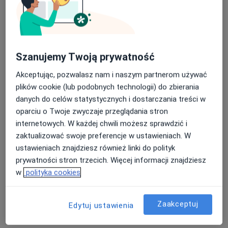
lek. Jan Skorupski
·
Więcej
Szanujemy Twoją prywatność
Ortopeda
266 opinii
Akceptując, pozwalasz nam i naszym partnerom używać
Mireckiego 86, Tomaszów Mazowiecki
•
Mapa
plików cookie (lub podobnych technologii) do zbierania
ESSE dla zdrowia Tomaszów
danych do celów statystycznych i dostarczania treści w
oparciu o Twoje zwyczaje przeglądania stron
Konsultacja ortopedyczna + USG
300 zł
internetowych. W każdej chwili możesz sprawdzić i
Specjalista nie oferuje umawiania online pod tym adresem.
zaktualizować swoje preferencje w ustawieniach. W
ustawieniach znajdziesz również linki do polityk
Poproś o wizytę
prywatności stron trzecich. Więcej informacji znajdziesz
w
polityka cookies
Zaakceptuj
Edytuj ustawienia