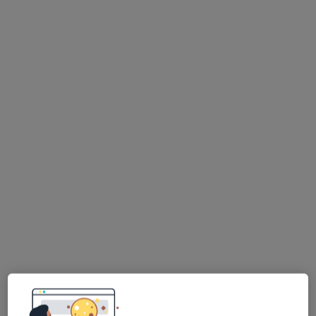
mgr Julia Filipowska
·
Więcej
Fizjoterapeuta
68 opinii
Mireckiego 86, Tomaszów Mazowiecki
•
Mapa
ESSE dla zdrowia Tomaszów Mazowiecki
Fizjoterapia
200 zł
Specjalista nie oferuje umawiania online pod tym adresem.
Poproś o wizytę