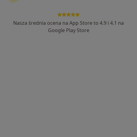
Nasza średnia ocena na App Store to 4.9 i 4.1 na
mgr Stanisław Skorupski
Google Play Store
·
Więcej
Fizjoterapeuta
37 opinii
Mireckiego 86, Tomaszów Mazowiecki
•
Mapa
ESSE dla zdrowia Tomaszów Mazowiecki
Fizjoterapia
200 zł
Specjalista nie oferuje umawiania online pod tym adresem.
Poproś o wizytę