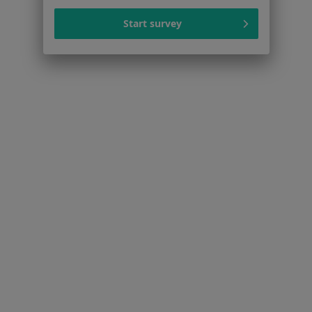
Więcej (15)
Start survey
Więcej w kategorii: Schorzenia w Tomaszowi
Dyskopatia Specjaliści W Tomaszowie Mazowieckim
Serwis
Regulamin
Polityka prywatności pacjentów
Polityka prywatności profesjonalistów
Polityka prywatności dla profesjonalistów, których
dane pozyskaliśmy samodzielnie
Polityka cookies
Jak działają wyniki wyszukiwania