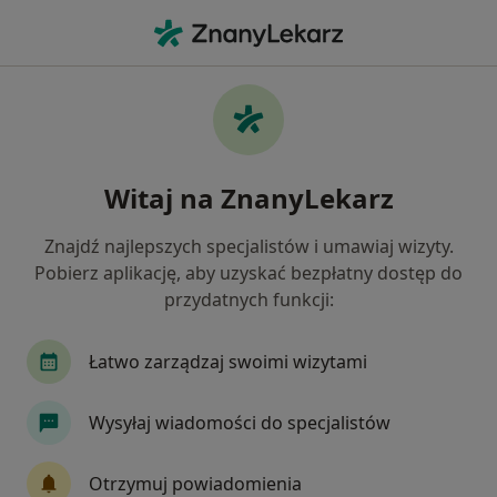
Me
Dyskopatia • Tomaszów Mazowiecki, łódzkie
Filtry
• 1
Ubezpieczenie
Map
Dyskopatia specjaliści w Tomaszowie
Witaj na ZnanyLekarz
Mazowieckim
Jak działają wyniki wyszukiwania
Znajdź najlepszych specjalistów i umawiaj wizyty.
Pobierz aplikację, aby uzyskać bezpłatny dostęp do
przydatnych funkcji:
Jakiego specjalisty szukasz?
Fizjoterapeuta
Ortopeda
Chirurg
Gi
Łatwo zarządzaj swoimi wizytami
Wysyłaj wiadomości do specjalistów
Otrzymuj powiadomienia