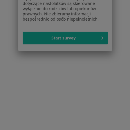
dotyczące nastolatków są skierowane
wyłącznie do rodziców lub opiekunów
Niewydolność serca w Osielsku
prawnych. Nie zbieramy informacji
bezpośrednio od osób niepełnoletnich.
Choroba niedokrwienna serca w Osielsku
Choroba wieńcowa w Osielsku
Start survey
Więcej (15)
Więcej w kategorii: Schorzenia w Osielsku
Strona Główna
Choroby
Dyskopatia
Osielsko
Zmień miasto
Zmień 
Serwis
Regulamin
Polityka prywatności pacjentów