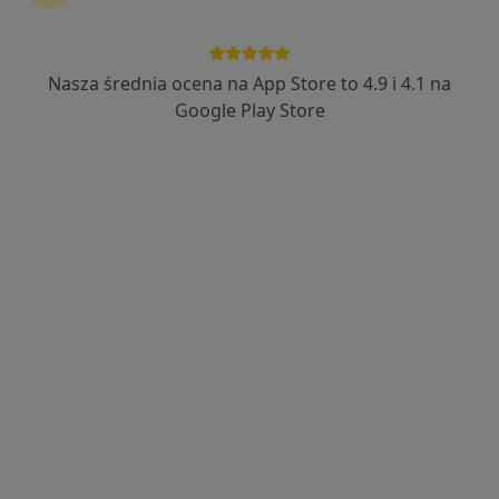
Nasza średnia ocena na App Store to 4.9 i 4.1 na
mgr Joanna Pleśniak
Google Play Store
·
Więcej
Fizjoterapeuta
25 opinii
Koperkowa 2, Osielsko
•
Mapa
Szpital Eskulap
Konsultacja fizjoterapeutyczna
250 zł
Specjalista nie oferuje umawiania online pod tym adresem.
Poproś o wizytę