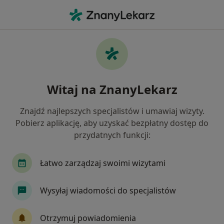
Me
Dyskopatia • Osielsko, kujawsko-pomorskie
Filtry
• 1
Ubezpieczenie
Map
Dyskopatia specjaliści w Osielsku
Witaj na ZnanyLekarz
Jak działają wyniki wyszukiwania
Znajdź najlepszych specjalistów i umawiaj wizyty.
Pobierz aplikację, aby uzyskać bezpłatny dostęp do
Jakiego specjalisty szukasz?
przydatnych funkcji:
Fizjoterapeuta
Neurochirurg
Neurolog
Łatwo zarządzaj swoimi wizytami
Wysyłaj wiadomości do specjalistów
Otrzymuj powiadomienia