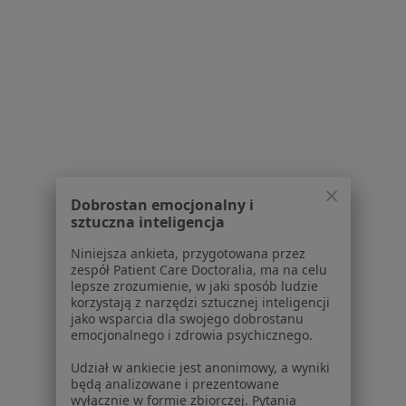
1
2
Powiązane wyszukiwania
W pobliżu Osielska
Dyskopatia w Bydgoszczy
Dyskopatia w Toruniu
Dyskopatia w Inowrocławiu
Dobrostan emocjonalny i
sztuczna inteligencja
Dyskopatia w Niemczu
Niniejsza ankieta, przygotowana przez
Dyskopatia w Świeciu
zespół Patient Care Doctoralia, ma na celu
lepsze zrozumienie, w jaki sposób ludzie
Więcej (11)
korzystają z narzędzi sztucznej inteligencji
Więcej w kategorii: W pobliżu Osielska
jako wsparcia dla swojego dobrostanu
emocjonalnego i zdrowia psychicznego.
Schorzenia w Osielsku
Udział w ankiecie jest anonimowy, a wyniki
Nadciśnienie tętnicze w Osielsku
będą analizowane i prezentowane
wyłącznie w formie zbiorczej. Pytania
Zaburzenia rytmu serca w Osielsku