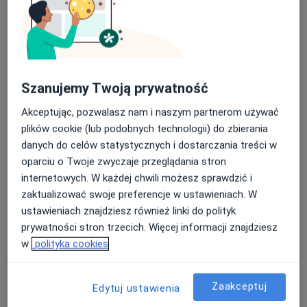
lek. Radosław Zaborowski
·
Więcej
Neurochirurg
403 opinie
Szanujemy Twoją prywatność
Koperkowa 2, Osielsko
•
Mapa
Akceptując, pozwalasz nam i naszym partnerom używać
Szpital Eskulap
plików cookie (lub podobnych technologii) do zbierania
Konsultacja neurochirurgiczna
350 zł
danych do celów statystycznych i dostarczania treści w
Specjalista nie oferuje umawiania online pod tym adresem.
oparciu o Twoje zwyczaje przeglądania stron
internetowych. W każdej chwili możesz sprawdzić i
Poproś o wizytę
zaktualizować swoje preferencje w ustawieniach. W
ustawieniach znajdziesz również linki do polityk
prywatności stron trzecich. Więcej informacji znajdziesz
w
polityka cookies
Zaakceptuj
Edytuj ustawienia