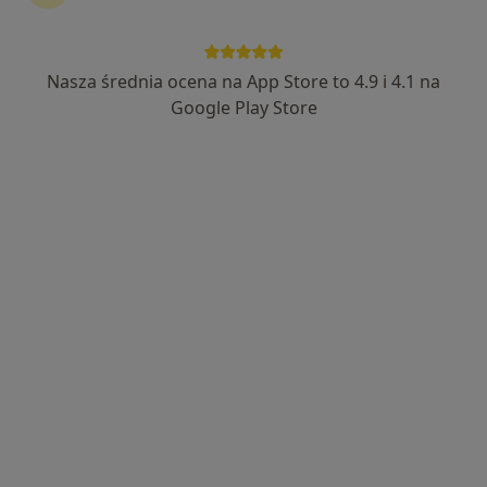
Nasza średnia ocena na App Store to 4.9 i 4.1 na
Bezpieczne płatności
Google Play Store
mgr Łukasz Muszyński
·
Więcej
Fizjoterapeuta
354 opinie
Popularny specjalista: pacjenci chętnie płacą
online
Adres 1
Adres 2
Uniwersyteckie Centrum Sportowe, ul. Świętego Józefa 17, Toruń, Toruń
•
Mapa
Łukasz Muszyński Rehabest
Chiropraktyka
250 zł
Specjalista nie oferuje umawiania online pod tym adresem.
Poproś o wizytę