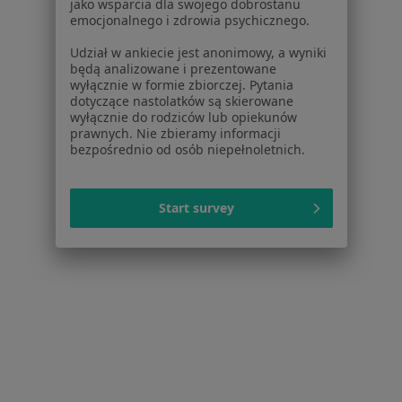
jako wsparcia dla swojego dobrostanu
Więcej w kategorii: W pobliżu Torunia
emocjonalnego i zdrowia psychicznego.
Schorzenia w Toruniu
Udział w ankiecie jest anonimowy, a wyniki
będą analizowane i prezentowane
Nadciśnienie tętnicze w Toruniu
wyłącznie w formie zbiorczej. Pytania
dotyczące nastolatków są skierowane
Cukrzyca w Toruniu
wyłącznie do rodziców lub opiekunów
prawnych. Nie zbieramy informacji
Choroby serca w Toruniu
bezpośrednio od osób niepełnoletnich.
Niewydolność serca w Toruniu
Choroba niedokrwienna serca w Toruniu
Start survey
Więcej (15)
Więcej w kategorii: Schorzenia w Toruniu
Dyskopatia Specjaliści W Toruniu