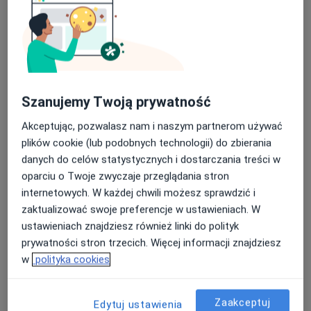
Poproś o wizytę
Szanujemy Twoją prywatność
Akceptując, pozwalasz nam i naszym partnerom używać
plików cookie (lub podobnych technologii) do zbierania
danych do celów statystycznych i dostarczania treści w
mgr Paulina Sobczak
oparciu o Twoje zwyczaje przeglądania stron
·
Więcej
Fizjoterapeuta
internetowych. W każdej chwili możesz sprawdzić i
70 opinii
zaktualizować swoje preferencje w ustawieniach. W
Poznańska 73, Toruń
•
Mapa
ustawieniach znajdziesz również linki do polityk
Prywatny gabinet
prywatności stron trzecich. Więcej informacji znajdziesz
Konsultacja fizjoterapeutyczna (kolejna wizyta)
180 zł
w
polityka cookies
Specjalista nie oferuje umawiania online pod tym adresem.
Zaakceptuj
Edytuj ustawienia