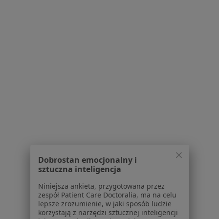
Specjalista nie oferuje umawiania online pod tym adresem.
Poproś o wizytę
1
2
3
4
5
Powiązane wyszukiwania
W pobliżu Torunia
Dyskopatia w Bydgoszczy
Dyskopatia w Inowrocławiu
Dobrostan emocjonalny i
Dyskopatia w Osielsku
sztuczna inteligencja
Dyskopatia w Niemczu
Niniejsza ankieta, przygotowana przez
zespół Patient Care Doctoralia, ma na celu
Dyskopatia w Świeciu
lepsze zrozumienie, w jaki sposób ludzie
korzystają z narzędzi sztucznej inteligencji
Więcej (11)