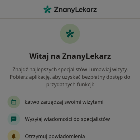
Me
Dyskopatia • Toruń, kujawsko-pomorskie
Filtry
• 1
Ubezpieczenie
Map
Dyskopatia specjaliści w Toruniu
Witaj na ZnanyLekarz
Jak działają wyniki wyszukiwania
Znajdź najlepszych specjalistów i umawiaj wizyty.
Pobierz aplikację, aby uzyskać bezpłatny dostęp do
Jakiego specjalisty szukasz?
przydatnych funkcji:
Fizjoterapeuta
Neurolog
Neurochirurg
Łatwo zarządzaj swoimi wizytami
Wysyłaj wiadomości do specjalistów
Otrzymuj powiadomienia