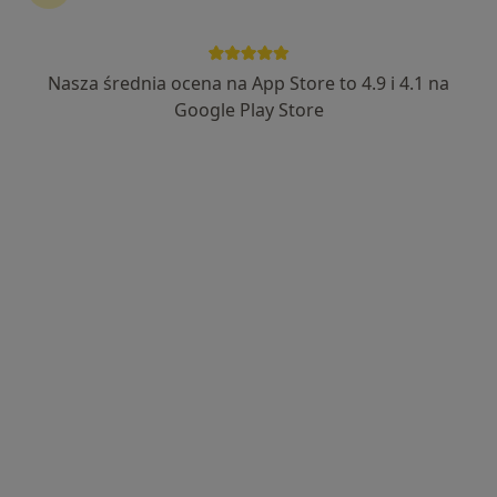
Nasza średnia ocena na App Store to 4.9 i 4.1 na
lek. Katarzyna Jacenko
Google Play Store
·
Więcej
Internista
3 opinie
Adres
Online
Narcyzowa 4, Osielsko
•
Mapa
Centrum Medyczne Zacisze Zdrowia
Konsultacja internistyczna (pierwsza wizyta)
200 zł
Specjalista nie oferuje umawiania online pod tym adresem.
Poproś o wizytę