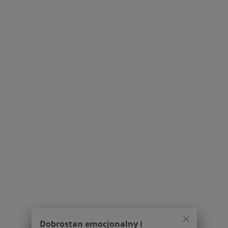
Więcej (15)
Więcej w kategorii: Schorzenia w Osielsku
Strona Główna
Choroby
Zaburzenia Lipidowe
Zmień mias
Osielsko
Zmień miasto
Serwis
Regulamin
Polityka prywatności pacjentów
Polityka prywatności profesjonalistów
Polityka prywatności dla profesjonalistów, których
dane pozyskaliśmy samodzielnie
Dobrostan emocjonalny i
Polityka cookies