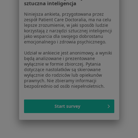
sztuczna inteligencja
Jak działają wyniki wyszukiwania
Dostępność
Niniejsza ankieta, przygotowana przez
zespół Patient Care Doctoralia, ma na celu
O nas
lepsze zrozumienie, w jaki sposób ludzie
Praca
Rekrutujemy!
korzystają z narzędzi sztucznej inteligencji
Partnerzy
jako wsparcia dla swojego dobrostanu
emocjonalnego i zdrowia psychicznego.
Centrum prasowe
Kontakt
Udział w ankiecie jest anonimowy, a wyniki
będą analizowane i prezentowane
Dla pacjentów
wyłącznie w formie zbiorczej. Pytania
dotyczące nastolatków są skierowane
Lekarze
wyłącznie do rodziców lub opiekunów
prawnych. Nie zbieramy informacji
Placówki medyczne
bezpośrednio od osób niepełnoletnich.
Pytania i odpowiedzi
Usługi i zabiegi
Choroby
Start survey
Pomoc
Aplikacje mobilne
Blog dla pacjentów
Dla profesjonalistów