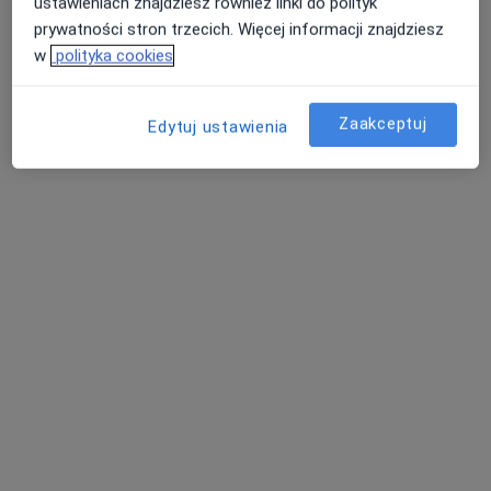
ustawieniach znajdziesz również linki do polityk
prywatności stron trzecich. Więcej informacji znajdziesz
w
polityka cookies
lek. Anna Kopczyńska
Zaakceptuj
Edytuj ustawienia
·
Więcej
Kardiolog
16 opinii
Koperkowa 2, Osielsko
•
Mapa
Szpital Eskulap
Konsultacja kardiologiczna
od 300 zł
Specjalista nie oferuje umawiania online pod tym adresem.
Poproś o wizytę