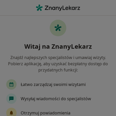
Me
Zaburzenia Lipidowe • Osielsko, kujawsko-pomorskie
Filtry
• 1
Ubezpieczenie
Map
Zaburzenia lipidowe specjaliści w Osielsku
Witaj na ZnanyLekarz
Jak działają wyniki wyszukiwania
Znajdź najlepszych specjalistów i umawiaj wizyty.
Pobierz aplikację, aby uzyskać bezpłatny dostęp do
Jakiego specjalisty szukasz?
przydatnych funkcji:
Kardiolog
Internista
Endokrynolog
G
Łatwo zarządzaj swoimi wizytami
Wysyłaj wiadomości do specjalistów
Otrzymuj powiadomienia