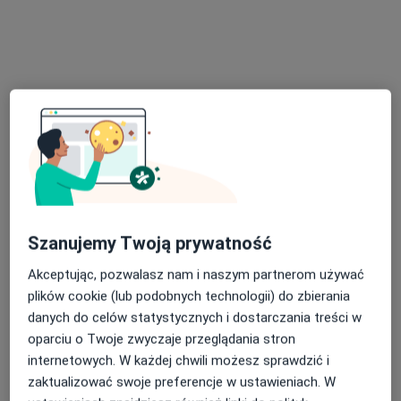
lek. Konrad Karpiński
Kardiolog
Koperkowa 2, Osielsko
•
Mapa
Szpital Eskulap
Konsultacja kardiologiczna + EKG
390 zł
Szanujemy Twoją prywatność
Specjalista nie oferuje umawiania online pod tym adresem.
Akceptując, pozwalasz nam i naszym partnerom używać
Poproś o wizytę
plików cookie (lub podobnych technologii) do zbierania
danych do celów statystycznych i dostarczania treści w
oparciu o Twoje zwyczaje przeglądania stron
internetowych. W każdej chwili możesz sprawdzić i
zaktualizować swoje preferencje w ustawieniach. W