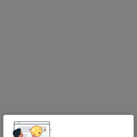
Poproś o wizytę
mgr Piotr Napora
·
Więcej
Fizjoterapeuta
47 opinii
Adres
Online
Bielawska 3 lok U1, Konstancin-Jeziorna
•
Mapa
RehaPoint
Konsultacja fizjoterapeutyczna
180 zł