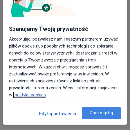
Specjalista nie oferuje umawiania online pod tym adresem.
Poproś o wizytę
Szanujemy Twoją prywatność
Akceptując, pozwalasz nam i naszym partnerom używać
plików cookie (lub podobnych technologii) do zbierania
danych do celów statystycznych i dostarczania treści w
oparciu o Twoje zwyczaje przeglądania stron
internetowych. W każdej chwili możesz sprawdzić i
zaktualizować swoje preferencje w ustawieniach. W
ustawieniach znajdziesz również linki do polityk
Paula Lisowska
prywatności stron trzecich. Więcej informacji znajdziesz
w
polityka cookies
Fizjoterapeuta
Pułaskiego 20F, Konstancin-Jeziorna
•
Mapa
Rehabilitacja Body Care
Zaakceptuj
Edytuj ustawienia
Konsultacja fizjoterapeutyczna
od 150 zł