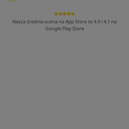
Nasza średnia ocena na App Store to 4.9 i 4.1 na
Google Play Store
Bezpieczne płatności
mgr Jarosław Komosa
·
Więcej
Fizjoterapeuta
272 opinie
Adres
Online
Długa 78, Konstancin-Jeziorna
•
Mapa
Mgr Jarosław Komosa
Konsultacja fizjoterapeutyczna
od 210 zł
Specjalista nie oferuje umawiania online pod tym adresem.
Poproś o wizytę