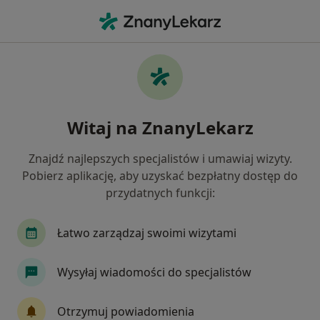
Me
Dyskopatia • Konstancin-Jeziorna, mazowieckie
Filtry
• 1
Ubezpieczenie
Map
Dyskopatia specjaliści w Konstancinie-
Witaj na ZnanyLekarz
Jeziornie
Jak działają wyniki wyszukiwania
Znajdź najlepszych specjalistów i umawiaj wizyty.
Pobierz aplikację, aby uzyskać bezpłatny dostęp do
przydatnych funkcji:
Jakiego specjalisty szukasz?
Fizjoterapeuta
Lekarz rehabilitacji medycznej
Łatwo zarządzaj swoimi wizytami
Wysyłaj wiadomości do specjalistów
Otrzymuj powiadomienia