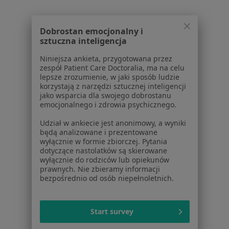
Więcej (14)
Więcej w kategorii: W pobliżu Konstancina-Jez
Dobrostan emocjonalny i
Schorzenia w Konstancinie-Jeziornie
sztuczna inteligencja
Choroby układu oddechowego w Konstancinie-
Niniejsza ankieta, przygotowana przez
Jeziornie
zespół Patient Care Doctoralia, ma na celu
lepsze zrozumienie, w jaki sposób ludzie
Choroby endokrynologiczne w Konstancinie-
korzystają z narzędzi sztucznej inteligencji
Jeziornie
jako wsparcia dla swojego dobrostanu
emocjonalnego i zdrowia psychicznego.
Choroby tarczycy w Konstancinie-Jeziornie
Udział w ankiecie jest anonimowy, a wyniki
Choroby układu moczowego w Konstancinie-
będą analizowane i prezentowane
wyłącznie w formie zbiorczej. Pytania
Jeziornie
dotyczące nastolatków są skierowane
wyłącznie do rodziców lub opiekunów
Choroby wieku dziecięcego w Konstancinie-
prawnych. Nie zbieramy informacji
Jeziornie
bezpośrednio od osób niepełnoletnich.
Więcej (15)
Więcej w kategorii: Schorzenia w Konstancinie
Start survey