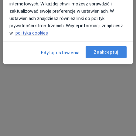
Specjalista nie oferuje umawiania online pod tym adresem.
internetowych. W każdej chwili możesz sprawdzić i
zaktualizować swoje preferencje w ustawieniach. W
Poproś o wizytę
ustawieniach znajdziesz również linki do polityk
prywatności stron trzecich. Więcej informacji znajdziesz
w
polityka cookies
Zaakceptuj
Edytuj ustawienia
lek. Jan Kazimierz Wilczek
·
Więcej
Urolog, Chirurg
6 opinii
Adres 1
Adres 2
Sienkiewicza 43, Radzionków
•
Mapa