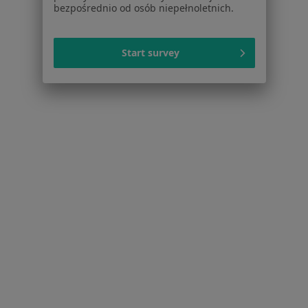
bezpośrednio od osób niepełnoletnich.
Serwis
Start survey
Regulamin
Polityka prywatności pacjentów
Polityka prywatności profesjonalistów
Polityka prywatności dla profesjonalistów, których
dane pozyskaliśmy samodzielnie
Polityka cookies
Jak działają wyniki wyszukiwania
Dostępność
O nas
Praca
Rekrutujemy!
Partnerzy
Centrum prasowe
Kontakt
Dla pacjentów