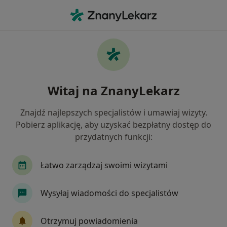
Me
Częste Oddawanie Moczu • Tarnowskie Góry, śląskie
Filtry
• 1
Ubezpieczenie
Map
Częste oddawanie moczu specjaliści w
Witaj na ZnanyLekarz
Tarnowskich Górach
Jak działają wyniki wyszukiwania
Znajdź najlepszych specjalistów i umawiaj wizyty.
Pobierz aplikację, aby uzyskać bezpłatny dostęp do
przydatnych funkcji:
Jakiego specjalisty szukasz?
Urolog
Chirurg
Ginekolog
Pediatra
Łatwo zarządzaj swoimi wizytami
Wysyłaj wiadomości do specjalistów
Otrzymuj powiadomienia