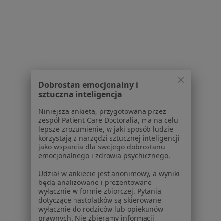
Więcej w kategorii: W pobliżu Tarnowskich Gó
Schorzenia w Tarnowskich Górach
Nadciśnienie tętnicze w Tarnowskich Górach
Niewydolność serca w Tarnowskich Górach
Zawał serca w Tarnowskich Górach
Dobrostan emocjonalny i
sztuczna inteligencja
Choroba Alzheimera w Tarnowskich Górach
Niniejsza ankieta, przygotowana przez
Choroby serca w Tarnowskich Górach
zespół Patient Care Doctoralia, ma na celu
lepsze zrozumienie, w jaki sposób ludzie
Więcej (15)
korzystają z narzędzi sztucznej inteligencji
Więcej w kategorii: Schorzenia w Tarnowskic
jako wsparcia dla swojego dobrostanu
emocjonalnego i zdrowia psychicznego.
Udział w ankiecie jest anonimowy, a wyniki
Częste Oddawanie Moczu Specjaliści W Tarnowskich
będą analizowane i prezentowane
Górach
wyłącznie w formie zbiorczej. Pytania
dotyczące nastolatków są skierowane
wyłącznie do rodziców lub opiekunów
prawnych. Nie zbieramy informacji