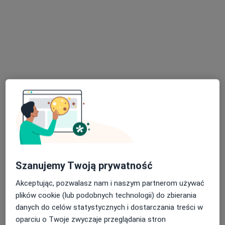
Brak dostępnych specjalistów z wolnymi terminami w tym centrum medycznym.
Pokaż profil
lek. Bartosz Bujała
·
Więcej
W trakcie specjalizacji (Urolog)
Szanujemy Twoją prywatność
19 opinii
Akceptując, pozwalasz nam i naszym partnerom używać
Sienkiewicza 43, Radzionków
•
Mapa
plików cookie (lub podobnych technologii) do zbierania
Centrum Medyczne Medici
danych do celów statystycznych i dostarczania treści w
Konsultacja leczenia niepłodności
200 zł
oparciu o Twoje zwyczaje przeglądania stron