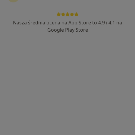
Nasza średnia ocena na App Store to 4.9 i 4.1 na
lek. Lidia Gruszka
Google Play Store
·
Więcej
Pediatra, Neonatolog
4 opinie
Sienkiewicza 43, Radzionków
•
Mapa
Centrum Medyczne Medici
Konsultacja alergologiczna dzieci
200 zł
Specjalista nie oferuje umawiania online pod tym adresem.
Poproś o wizytę