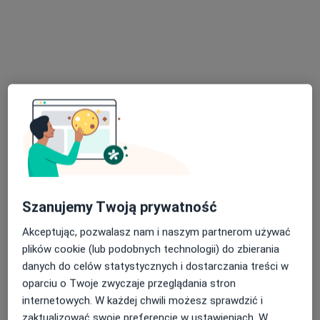
lek. Barbara Walińska-Ślęzak
·
Więcej
Nefrolog, Internista
14 opinii
Ignacego Krasickiego 14, Będzin
•
Mapa
Szanujemy Twoją prywatność
INTER-MED BĘDZIN
Konsultacja nefrologiczna
300 zł
Akceptując, pozwalasz nam i naszym partnerom używać
plików cookie (lub podobnych technologii) do zbierania
Specjalista nie oferuje umawiania online pod tym adresem.
danych do celów statystycznych i dostarczania treści w
Poproś o wizytę
oparciu o Twoje zwyczaje przeglądania stron
internetowych. W każdej chwili możesz sprawdzić i
zaktualizować swoje preferencje w ustawieniach. W