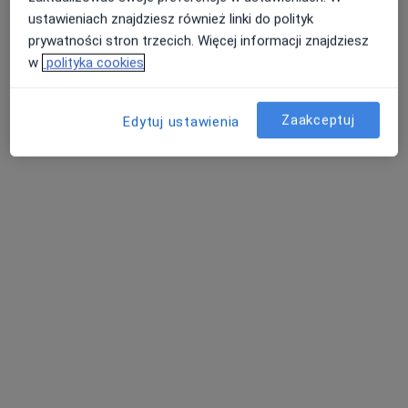
ustawieniach znajdziesz również linki do polityk
prywatności stron trzecich. Więcej informacji znajdziesz
w
polityka cookies
Zaakceptuj
Edytuj ustawienia
Bezpieczne płatności
INTER-MED BĘDZIN
·
Więcej
Interna, Chirurgia, Okulistyka
2296 opinii
Ignacego Krasickiego 14, Będzin
•
Mapa
Konsultacja internistyczna
150 zł
Pokaż więcej usług
dr n. med. Anna
dr hab. n. med.
Krzysztof Szczerba