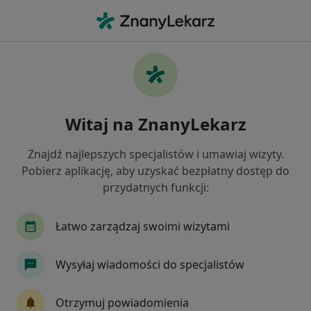
Me
Częste Oddawanie Moczu • Będzin, śląskie
Filtry
• 1
Ubezpieczenie
Map
Częste oddawanie moczu specjaliści w
Witaj na ZnanyLekarz
Będzinie
Jak działają wyniki wyszukiwania
Znajdź najlepszych specjalistów i umawiaj wizyty.
Pobierz aplikację, aby uzyskać bezpłatny dostęp do
przydatnych funkcji:
Jakiego specjalisty szukasz?
Ginekolog
Internista
Urolog
Chirurg
Łatwo zarządzaj swoimi wizytami
Wysyłaj wiadomości do specjalistów
Otrzymuj powiadomienia