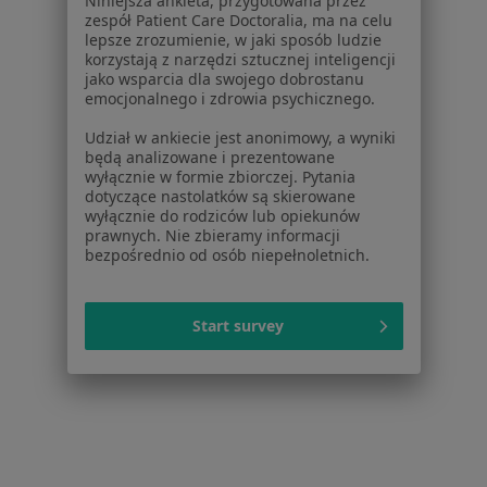
Niniejsza ankieta, przygotowana przez
zespół Patient Care Doctoralia, ma na celu
Więcej (15)
lepsze zrozumienie, w jaki sposób ludzie
Więcej w kategorii: Schorzenia w Będzinie
korzystają z narzędzi sztucznej inteligencji
jako wsparcia dla swojego dobrostanu
emocjonalnego i zdrowia psychicznego.
Częste Oddawanie Moczu Specjaliści W Będzinie
Udział w ankiecie jest anonimowy, a wyniki
będą analizowane i prezentowane
wyłącznie w formie zbiorczej. Pytania
dotyczące nastolatków są skierowane
wyłącznie do rodziców lub opiekunów
prawnych. Nie zbieramy informacji
bezpośrednio od osób niepełnoletnich.
Serwis
Regulamin
Start survey
Polityka prywatności pacjentów
Polityka prywatności profesjonalistów
Polityka prywatności dla profesjonalistów, których
dane pozyskaliśmy samodzielnie
Polityka cookies
Jak działają wyniki wyszukiwania