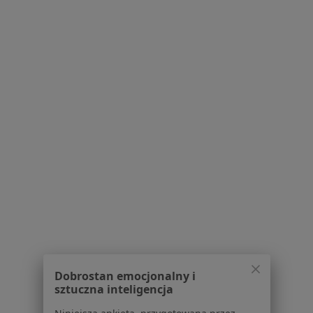
Częste oddawanie moczu w Katowicach
Częste oddawanie moczu w Chorzowie
Częste oddawanie moczu w Sosnowcu
Częste oddawanie moczu w Gliwicach
Częste oddawanie moczu w Tychach
Więcej (13)
Więcej w kategorii: W pobliżu Będzina
Schorzenia w Będzinie
Nadciśnienie tętnicze w Będzinie
Choroby przewlekłe w Będzinie
Choroby układu oddechowego w Będzinie
Dobrostan emocjonalny i
Cukrzyca w Będzinie
sztuczna inteligencja
Choroba wieńcowa w Będzinie