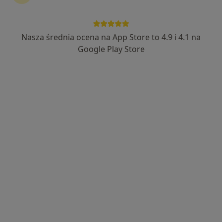
Nasza średnia ocena na App Store to 4.9 i 4.1 na
lek. Tomasz Leks
Google Play Store
·
Więcej
Ginekolog
422 opinie
Adres
Online
Małobądzka 143, Będzin
•
Mapa
LEXMEDICA Centrum Medyczne
Konsultacja ginekologiczna
280 zł
Specjalista nie oferuje umawiania online pod tym adresem.
Poproś o wizytę