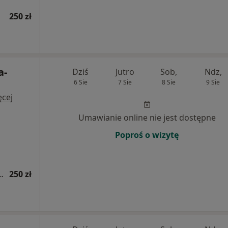
250 zł
a-
Dziś
Jutro
Sob,
Ndz,
6 Sie
7 Sie
8 Sie
9 Sie
ęcej
Umawianie online nie jest dostępne
Poproś o wizytę
ogiczna (kolejna wizyta)
250 zł