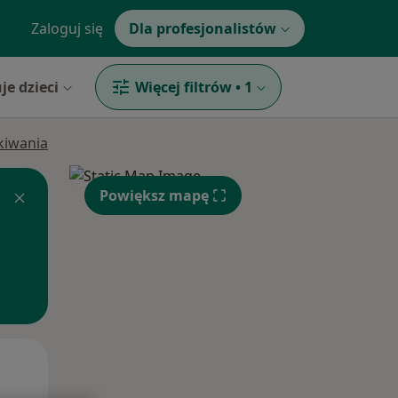
Zaloguj się
Dla profesjonalistów
je dzieci
Więcej filtrów
•
1
ukiwania
Powiększ mapę
Pon,
Wt,
Śr,
10 Sie
11 Sie
12 Sie