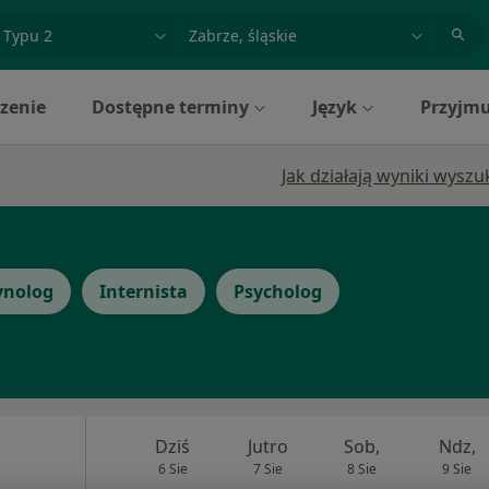
acja, badanie lub nazwisko
miasto lub dzielnica
zenie
Dostępne terminy
Język
Przyjmu
Jak działają wyniki wysz
ynolog
Internista
Psycholog
Dziś
Jutro
Sob,
Ndz,
6 Sie
7 Sie
8 Sie
9 Sie