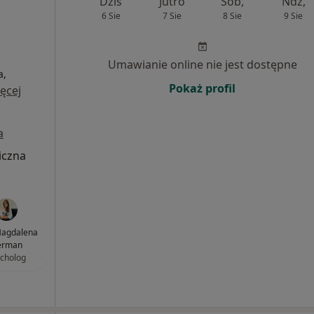
Dziś
Jutro
Sob,
Ndz,
6 Sie
7 Sie
8 Sie
9 Sie
Umawianie online nie jest dostępne
a,
Pokaż profil
ęcej
a
iczna
agdalena
erman
cholog