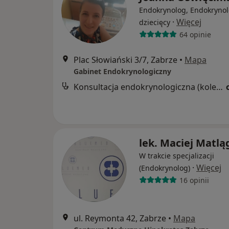
Endokrynolog, Endokryno
·
Więcej
dziecięcy
64 opinie
Plac Słowiański 3/7, Zabrze
•
Mapa
Gabinet Endokrynologiczny
Konsultacja endokrynologiczna (kolejna wizyta)
lek. Maciej Matlą
W trakcie specjalizacji
·
Więcej
(Endokrynolog)
16 opinii
ul. Reymonta 42, Zabrze
•
Mapa