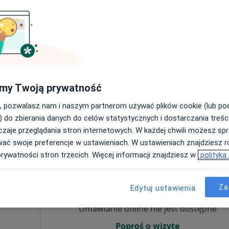
Umawianie online nie jest dostępne
Poproś o wizytę
my Twoją prywatność
, pozwalasz nam i naszym partnerom używać plików cookie (lub p
a)
190 zł
) do zbierania danych do celów statystycznych i dostarczania treśc
zaje przeglądania stron internetowych. W każdej chwili możesz spr
wać swoje preferencje w ustawieniach. W ustawieniach znajdziesz ró
prywatności stron trzecich. Więcej informacji znajdziesz w
polityka
Dziś
Jutro
Sob,
Ndz,
6 Sie
7 Sie
8 Sie
9 Sie
Za
Edytuj ustawienia
Umawianie online nie jest dostępne
Poproś o wizytę