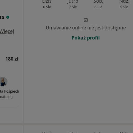
Dziś
Jutro
Sob,
Ndz,
6 Sie
7 Sie
8 Sie
9 Sie
as
Umawianie online nie jest dostępne
Więcej
Pokaż profil
180 zł
rta Pośpiech
matolog