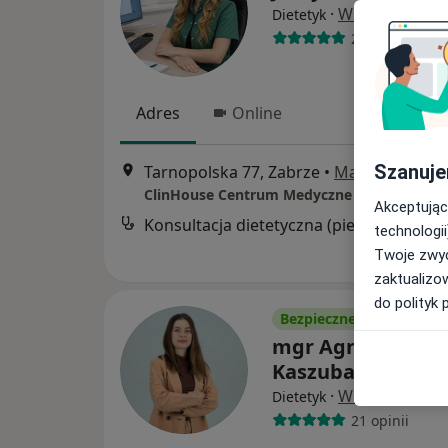
·
Więcej
Dietetyk
21 opinii
Adres
Online
Szanuje
Tarnopolska 77, Zabrze
•
Mapa
ClinHouse Centrum Medyczne
Akceptując
Konsultacja dietetyczna (pierwsza wizyt
technologii
Twoje zwyc
zaktualizo
do polityk 
Bezpieczne płatności
mgr Agnieszka
Kaszuba-Czana
·
Więcej
Dietetyk
21 opinii