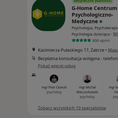
Bezpieczne płatności
G-Home Centrum
Psychologiczno-
Medyczne
Psychologia, Psychoterapi
·
Wi
Psychologia dziecięca
808 opinii
Kazimierza Pułaskiego 17, Zabrze
•
Map
Bezpłatna konsultacja wstępna - telefon
Pokaż więcej usług
mgr Piotr Osiecki
mgr Michał
mgr M
psycholog
Wieczorkowski
H
psycholog
psy
Zobacz wszystkich 10 specjalistów