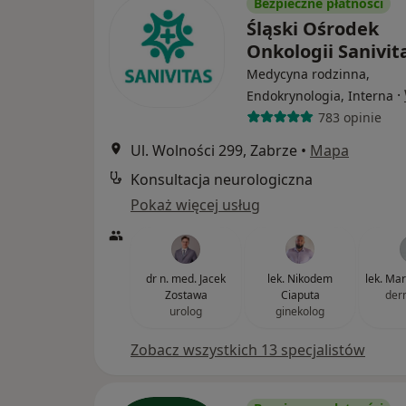
Bezpieczne płatności
Śląski Ośrodek
Onkologii Sanivit
Medycyna rodzinna,
·
Endokrynologia, Interna
783 opinie
Ul. Wolności 299, Zabrze
•
Mapa
Konsultacja neurologiczna
Pokaż więcej usług
dr n. med. Jacek
lek. Nikodem
lek. Ma
Zostawa
Ciaputa
der
urolog
ginekolog
Zobacz wszystkich 13 specjalistów