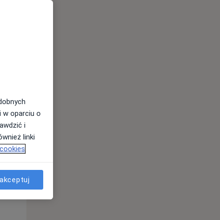
odobnych
i w oparciu o
awdzić i
wnież linki
 cookies
Pon,
Wt,
Śr,
10 Sie
11 Sie
12 Sie
akceptuj