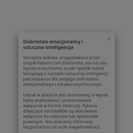
1
2
Powiązane wyszukiwania
Dobrostan emocjonalny i
W pobliżu Serocka
sztuczna inteligencja
Cukrzyca typu 2 w Warszawie
Niniejsza ankieta, przygotowana przez
Cukrzyca typu 2 w Legionowie
zespół Patient Care Doctoralia, ma na celu
lepsze zrozumienie, w jaki sposób ludzie
Cukrzyca typu 2 w Piasecznie
korzystają z narzędzi sztucznej inteligencji
jako wsparcia dla swojego dobrostanu
Cukrzyca typu 2 w Wołominie
emocjonalnego i zdrowia psychicznego.
Cukrzyca typu 2 w Otwocku
Udział w ankiecie jest anonimowy, a wyniki
będą analizowane i prezentowane
Więcej (14)
wyłącznie w formie zbiorczej. Pytania
dotyczące nastolatków są skierowane
Więcej w kategorii: W pobliżu Serocka
wyłącznie do rodziców lub opiekunów
prawnych. Nie zbieramy informacji
Schorzenia w Serocku
bezpośrednio od osób niepełnoletnich.
Zaburzenia miesiączkowania w Serocku