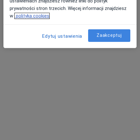
ustawieniach znajdziesz również linki do polityk
prywatności stron trzecich. Więcej informacji znajdziesz
w
polityka cookies
Zaakceptuj
Edytuj ustawienia
Beata Rutkowska-Hinc
·
Więcej
Diabetolog
14 opinii
Jana III Sobieskiego 49, Legionowo
•
Mapa
Przychodnia Rodzinna Legionowo
Konsultacja diabetologiczna
250 zł
Specjalista nie oferuje umawiania online pod tym adresem.
Poproś o wizytę