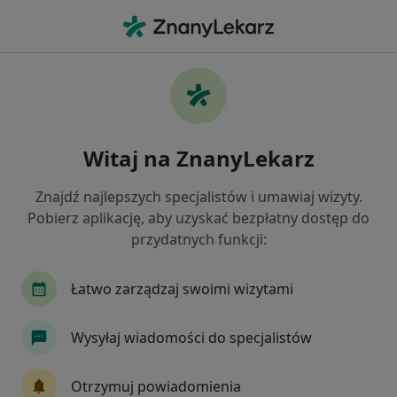
Me
Cukrzyca Typu 2 • Serock, mazowieckie
Filtry
• 1
Ubezpieczenie
Map
Cukrzyca typu 2 specjaliści w Serocku
Witaj na ZnanyLekarz
Jak działają wyniki wyszukiwania
Znajdź najlepszych specjalistów i umawiaj wizyty.
Pobierz aplikację, aby uzyskać bezpłatny dostęp do
Jakiego specjalisty szukasz?
przydatnych funkcji:
Dietetyk
Diabetolog
Internista
Pedia
Łatwo zarządzaj swoimi wizytami
Wysyłaj wiadomości do specjalistów
Otrzymuj powiadomienia