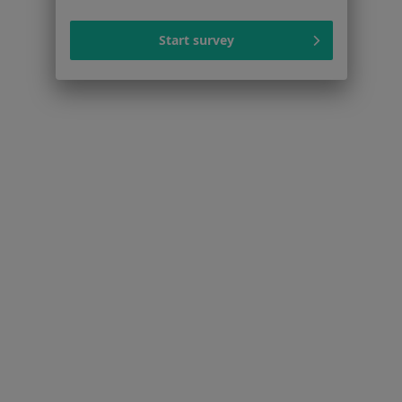
Choroby tarczycy w Serocku
Start survey
Cukrzyca typu 1 w Serocku
Endometrioza w Serocku
Ginekomastia w Serocku
Więcej (15)
Więcej w kategorii: Schorzenia w Serocku
Strona Główna
Choroby
Cukrzyca Typu 2
Zmień miasto
Serock
Zmień miasto
Serwis