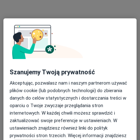
lek. Andrzej Bińczycki
·
Więcej
Laryngolog
34 opinie
Adres 1
Adres 2
Adres 3
Skłodowskiej-Curie 66, Lubin
•
Mapa
Szanujemy Twoją prywatność
Niepubliczny Zespół Zakładów Opieki Zdrowotnej Miedziowe Centrum Zdrowia
Akceptując, pozwalasz nam i naszym partnerom używać
Specjalista nie oferuje umawiania online pod tym adresem.
plików cookie (lub podobnych technologii) do zbierania
danych do celów statystycznych i dostarczania treści w
Poproś o wizytę
oparciu o Twoje zwyczaje przeglądania stron
internetowych. W każdej chwili możesz sprawdzić i
zaktualizować swoje preferencje w ustawieniach. W
ustawieniach znajdziesz również linki do polityk
prywatności stron trzecich. Więcej informacji znajdziesz