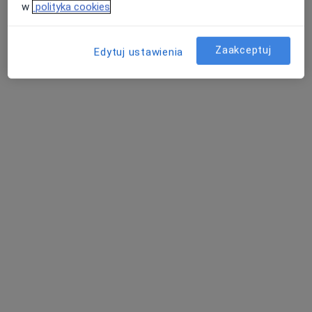
w
polityka cookies
Zaakceptuj
Edytuj ustawienia
lek. Szymon Olejniczak
·
Więcej
Laryngolog
17 opinii
Lubańska 11, Zgorzelec
•
Mapa
Wielospecjalistyczny Szpital - Samodzielny Publiczny Zespół Opieki Zdrowotnej w Zgorzelcu
Konsultacja laryngologiczna
Brak ceny
Specjalista nie oferuje umawiania online pod tym adresem.
Poproś o wizytę