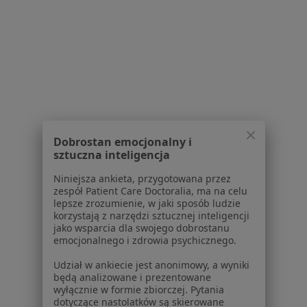
Serwis
Regulamin
Polityka prywatności pacjentów
Polityka prywatności profesjonalistów
Polityka prywatności dla profesjonalistów, których
dane pozyskaliśmy samodzielnie
Polityka cookies
Jak działają wyniki wyszukiwania
Dobrostan emocjonalny i
Dostępność
sztuczna inteligencja
O nas
Niniejsza ankieta, przygotowana przez
Praca
Rekrutujemy!
zespół Patient Care Doctoralia, ma na celu
Partnerzy
lepsze zrozumienie, w jaki sposób ludzie
Centrum prasowe
korzystają z narzędzi sztucznej inteligencji
jako wsparcia dla swojego dobrostanu
Kontakt
emocjonalnego i zdrowia psychicznego.
Dla pacjentów
Udział w ankiecie jest anonimowy, a wyniki
będą analizowane i prezentowane
Lekarze
wyłącznie w formie zbiorczej. Pytania
Placówki medyczne
dotyczące nastolatków są skierowane