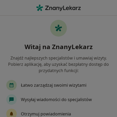
Me
Chrapanie • Polkowice, dolnośląskie
Filtry
• 1
Ubezpieczenie
Map
Chrapanie specjaliści w Polkowicach
Witaj na ZnanyLekarz
Jak działają wyniki wyszukiwania
Znajdź najlepszych specjalistów i umawiaj wizyty.
Pobierz aplikację, aby uzyskać bezpłatny dostęp do
Jakiego specjalisty szukasz?
przydatnych funkcji:
Laryngolog
Internista
Lekarz rodzinny
Łatwo zarządzaj swoimi wizytami
Wysyłaj wiadomości do specjalistów
Otrzymuj powiadomienia