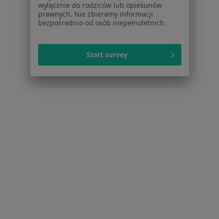
wyłącznie do rodziców lub opiekunów
Pytania i odpowiedzi
prawnych. Nie zbieramy informacji
Usługi i zabiegi
bezpośrednio od osób niepełnoletnich.
Choroby
Pomoc
Aplikacje mobilne
Start survey
Blog dla pacjentów
Dla profesjonalistów
Cennik
Dla lekarzy
Dla placówek medycznych
Noa Notes
nowość
Baza wiedzy
Centrum Pomocy dla Specjalisty
Kontakt
ZnanyLekarz - Strona główna
ZnanyLekarz Sp. z o.o.
ul. Kolejowa 5/7