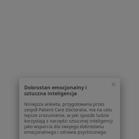
Polityka cookies
Jak działają wyniki wyszukiwania
Dostępność
O nas
Praca
Rekrutujemy!
Partnerzy
Centrum prasowe
Kontakt
Dla pacjentów
Lekarze
Dobrostan emocjonalny i
Placówki medyczne
sztuczna inteligencja
Pytania i odpowiedzi
Niniejsza ankieta, przygotowana przez
Usługi i zabiegi
zespół Patient Care Doctoralia, ma na celu
Choroby
lepsze zrozumienie, w jaki sposób ludzie
Pomoc
korzystają z narzędzi sztucznej inteligencji
jako wsparcia dla swojego dobrostanu
Aplikacje mobilne
emocjonalnego i zdrowia psychicznego.
Blog dla pacjentów