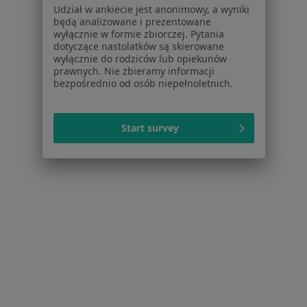
Udział w ankiecie jest anonimowy, a wyniki
Dla profesjonalistów
będą analizowane i prezentowane
wyłącznie w formie zbiorczej. Pytania
Cennik
dotyczące nastolatków są skierowane
Dla lekarzy
wyłącznie do rodziców lub opiekunów
prawnych. Nie zbieramy informacji
Dla placówek medycznych
bezpośrednio od osób niepełnoletnich.
Noa Notes
nowość
Baza wiedzy
Centrum Pomocy dla Specjalisty
Start survey
Kontakt
ZnanyLekarz - Strona główna
ZnanyLekarz Sp. z o.o.
ul. Kolejowa 5/7
01-217 Warszawa, Polska
NIP: ⁠7010224868
KRS: ⁠0000347997
REGON: ⁠142276657