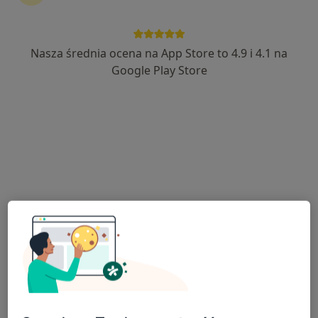
Nasza średnia ocena na App Store to 4.9 i 4.1 na
dr n. med. Sebastian Kuras
Google Play Store
·
Więcej
Ortopeda
68 opinii
Marszałka Józefa Piłsudskiego 6/7, Police
•
Mapa
Balticmed Przychodnia
Konsultacja ortopedyczna
320 zł
Specjalista nie oferuje umawiania online pod tym adresem.
Poproś o wizytę