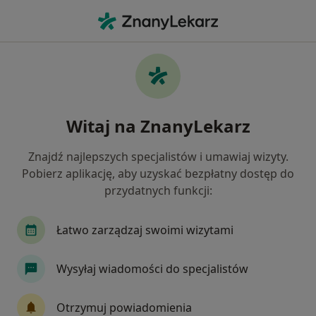
Me
Choroby Zwyrodnieniowe • Police, zachodniopomorskie
Filtry
• 1
Ubezpieczenie
Map
Choroby zwyrodnieniowe specjaliści w
Witaj na ZnanyLekarz
Policach
Jak działają wyniki wyszukiwania
Znajdź najlepszych specjalistów i umawiaj wizyty.
Pobierz aplikację, aby uzyskać bezpłatny dostęp do
przydatnych funkcji:
Jakiego specjalisty szukasz?
Ortopeda
Dermatolog
Pediatra
Aler
Łatwo zarządzaj swoimi wizytami
Wysyłaj wiadomości do specjalistów
Otrzymuj powiadomienia