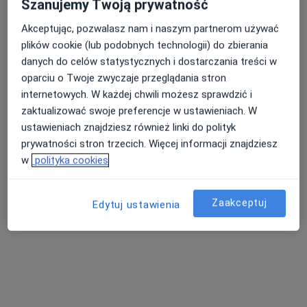
Szanujemy Twoją prywatność
Akceptując, pozwalasz nam i naszym partnerom używać
plików cookie (lub podobnych technologii) do zbierania
danych do celów statystycznych i dostarczania treści w
Balticmed Przychodnia
oparciu o Twoje zwyczaje przeglądania stron
·
Więcej
Dermatologia, Nefrologia, Neurologia
internetowych. W każdej chwili możesz sprawdzić i
1464 opinie
zaktualizować swoje preferencje w ustawieniach. W
Marszałka Józefa Piłsudskiego 6/7, Police
•
Mapa
ustawieniach znajdziesz również linki do polityk
prywatności stron trzecich. Więcej informacji znajdziesz
Konsultacja internistyczna
280 zł
w
polityka cookies
Pokaż więcej usług
Zaakceptuj
Edytuj ustawienia
dr n. med. Marcin
dr n. med. Sebastian
Lisak
Kuras
nefrolog
ortopeda
Brak dostępnych specjalistów z wolnymi terminami w tym centrum medycznym.
Pokaż profil