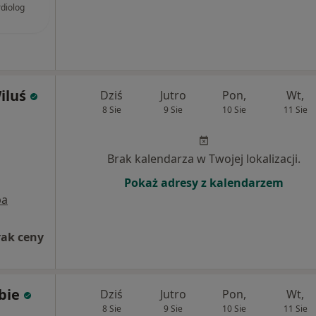
rdiolog
iluś
Dziś
Jutro
Pon,
Wt,
8 Sie
9 Sie
10 Sie
11 Sie
Brak kalendarza w Twojej lokalizacji.
Pokaż adresy z kalendarzem
pa
rak ceny
bie
Dziś
Jutro
Pon,
Wt,
8 Sie
9 Sie
10 Sie
11 Sie