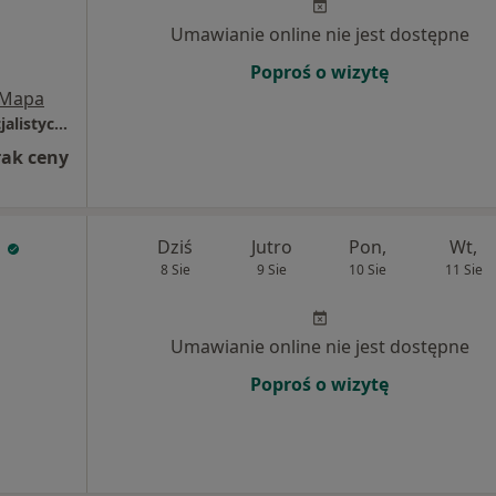
Umawianie online nie jest dostępne
Poproś o wizytę
Mapa
Ortopeda Artur Szklarski indywidualna specjalistyczna praktyka lekarska
rak ceny
n
Dziś
Jutro
Pon,
Wt,
8 Sie
9 Sie
10 Sie
11 Sie
Umawianie online nie jest dostępne
Poproś o wizytę