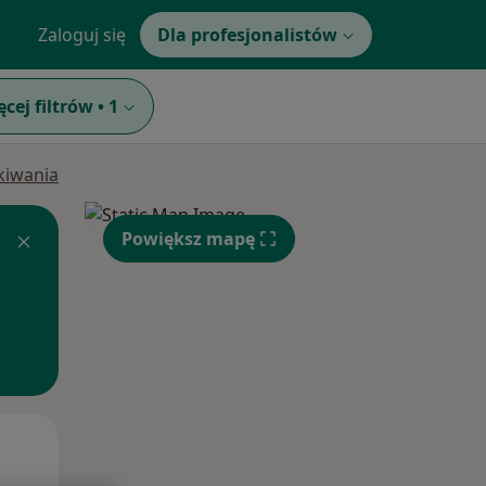
Zaloguj się
Dla profesjonalistów
ęcej filtrów
•
1
ukiwania
Powiększ mapę
Śr,
Czw,
Pt,
12 Sie
13 Sie
14 Sie