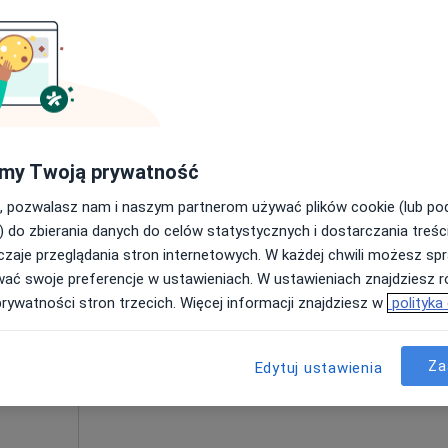
Umawianie online nie jest dostępne
Poproś o wizytę
od 300 zł
my Twoją prywatność
, pozwalasz nam i naszym partnerom używać plików cookie (lub p
) do zbierania danych do celów statystycznych i dostarczania treśc
zaje przeglądania stron internetowych. W każdej chwili możesz spr
ka
Dziś
Jutro
Pon,
Wt,
wać swoje preferencje w ustawieniach. W ustawieniach znajdziesz ró
8 Sie
9 Sie
10 Sie
11 Sie
·
rtopeda)
prywatności stron trzecich. Więcej informacji znajdziesz w
polityka
Umawianie online nie jest dostępne
Za
Edytuj ustawienia
Poproś o wizytę