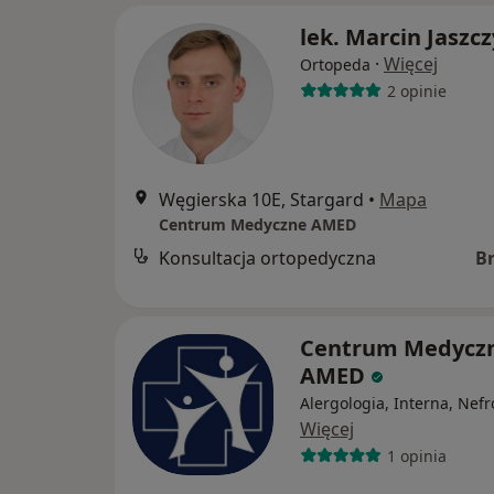
lek. Marcin Jaszc
·
Więcej
Ortopeda
2 opinie
Węgierska 10E, Stargard
•
Mapa
Centrum Medyczne AMED
Konsultacja ortopedyczna
B
Centrum Medycz
AMED
Alergologia, Interna, Nefr
Więcej
1 opinia