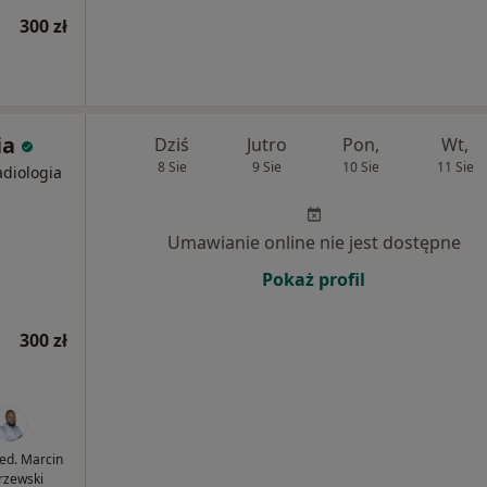
300 zł
ia
Dziś
Jutro
Pon,
Wt,
8 Sie
9 Sie
10 Sie
11 Sie
adiologia
Umawianie online nie jest dostępne
Pokaż profil
300 zł
med. Marcin
rzewski