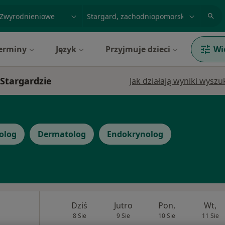
acja, badanie lub nazwisko
miasto lub dzielnica
erminy
Język
Przyjmuje dzieci
Wi
 Stargardzie
Jak działają wyniki wysz
olog
Dermatolog
Endokrynolog
Dziś
Jutro
Pon,
Wt,
8 Sie
9 Sie
10 Sie
11 Sie