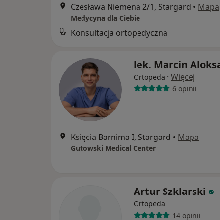
Czesława Niemena 2/1, Stargard
•
Mapa
Medycyna dla Ciebie
Konsultacja ortopedyczna
lek. Marcin Aloks
·
Więcej
Ortopeda
6 opinii
Księcia Barnima I, Stargard
•
Mapa
Gutowski Medical Center
Artur Szklarski
Ortopeda
14 opinii