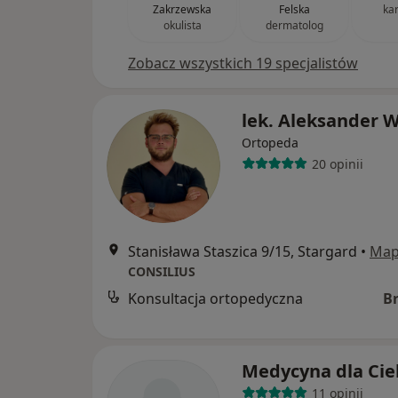
Zakrzewska
Felska
ka
okulista
dermatolog
Zobacz wszystkich 19 specjalistów
lek. Aleksander W
Ortopeda
20 opinii
Stanisława Staszica 9/15, Stargard
•
Ma
CONSILIUS
Konsultacja ortopedyczna
B
Medycyna dla Cie
11 opinii