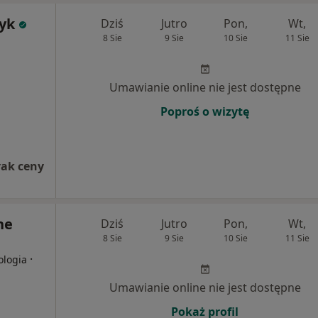
zyk
Dziś
Jutro
Pon,
Wt,
8 Sie
9 Sie
10 Sie
11 Sie
Umawianie online nie jest dostępne
Poproś o wizytę
rak ceny
ne
Dziś
Jutro
Pon,
Wt,
8 Sie
9 Sie
10 Sie
11 Sie
·
ologia
Umawianie online nie jest dostępne
Pokaż profil