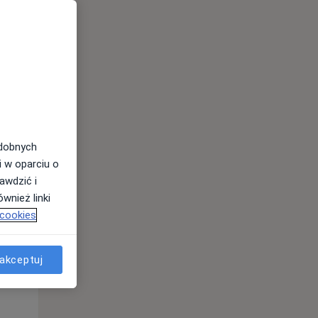
odobnych
i w oparciu o
awdzić i
Śr,
Czw,
Pt,
wnież linki
12 Sie
13 Sie
14 Sie
 cookies
akceptuj