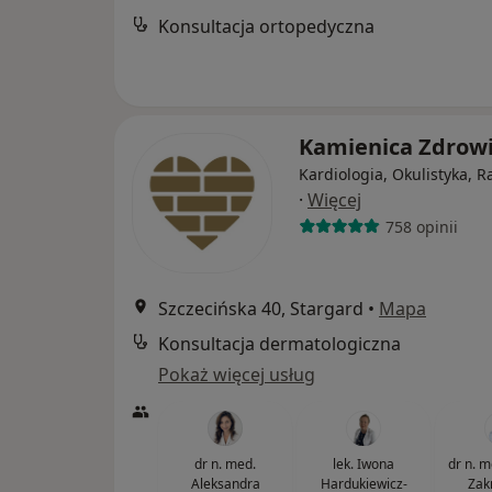
Konsultacja ortopedyczna
Kamienica Zdrow
Kardiologia, Okulistyka, R
·
Więcej
758 opinii
Szczecińska 40, Stargard
•
Mapa
Konsultacja dermatologiczna
Pokaż więcej usług
dr n. med.
lek. Iwona
dr n. 
Aleksandra
Hardukiewicz-
Zak