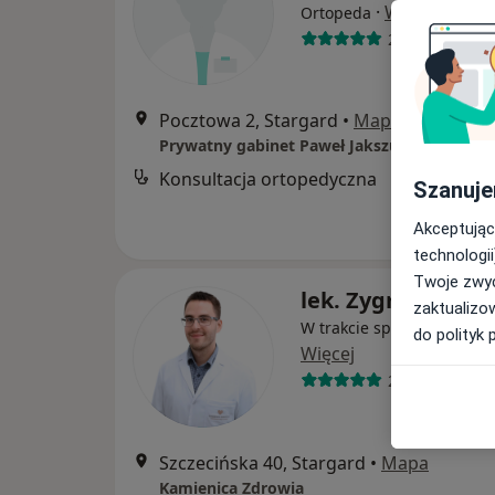
·
Więcej
Ortopeda
221 opinii
Pocztowa 2, Stargard
•
Mapa
Prywatny gabinet Paweł Jakszuk
Konsultacja ortopedyczna
Szanuje
Akceptując
technologii
Twoje zwyc
lek. Zygmunt Las
zaktualizo
W trakcie specjalizacji (O
do polityk 
Więcej
29 opinii
Szczecińska 40, Stargard
•
Mapa
Kamienica Zdrowia