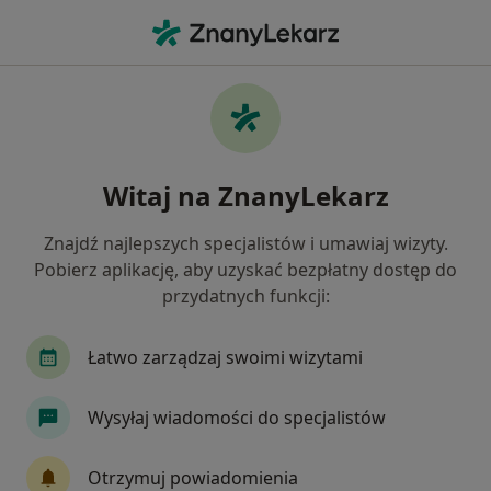
Me
Choroby Żołądka • Jelenia Góra, dolnośląskie
Filtry
• 1
Ubezpieczenie
Map
Choroby żołądka specjaliści w Jeleniej Górze
Witaj na ZnanyLekarz
Jak działają wyniki wyszukiwania
Znajdź najlepszych specjalistów i umawiaj wizyty.
Pobierz aplikację, aby uzyskać bezpłatny dostęp do
Jakiego specjalisty szukasz?
przydatnych funkcji:
Chirurg
Ginekolog
Neurolog
Okulist
Łatwo zarządzaj swoimi wizytami
Wysyłaj wiadomości do specjalistów
Otrzymuj powiadomienia