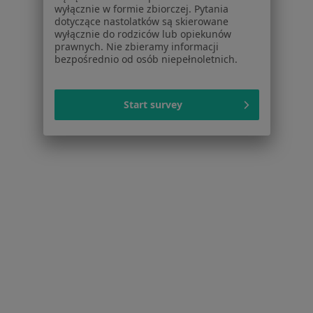
wyłącznie w formie zbiorczej. Pytania
Cennik
dotyczące nastolatków są skierowane
Dla lekarzy
wyłącznie do rodziców lub opiekunów
Dla placówek medycznych
prawnych. Nie zbieramy informacji
bezpośrednio od osób niepełnoletnich.
Noa Notes
nowość
Baza wiedzy
Centrum Pomocy dla Specjalisty
Start survey
Kontakt
ZnanyLekarz - Strona główna
ZnanyLekarz Sp. z o.o.
ul. Kolejowa 5/7
01-217 Warszawa, Polska
NIP: ⁠7010224868
KRS: ⁠0000347997
REGON: ⁠142276657
Sąd Rejonowy dla m.st. Warszawy w Warszawie XII
Wydział Gospodarczy KRS