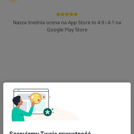
Nasza średnia ocena na App Store to 4.9 i 4.1 na
Bezpieczne płatności
Google Play Store
Mój Dietetyk
Dietetyka
1018 opinii
VOXEL Piłsudskiego 35, Jelenia Góra
•
Mapa
Konsultacja dietetyczna
190 zł
Agnieszka Goździk
dietetyk
Brak dostępnych specjalistów z wolnymi terminami w tym centrum medycznym.
Pokaż profil