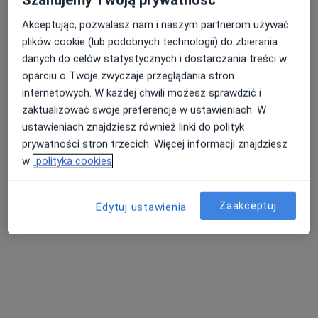
Szanujemy Twoją prywatność
Akceptując, pozwalasz nam i naszym partnerom używać
plików cookie (lub podobnych technologii) do zbierania
danych do celów statystycznych i dostarczania treści w
oparciu o Twoje zwyczaje przeglądania stron
internetowych. W każdej chwili możesz sprawdzić i
zaktualizować swoje preferencje w ustawieniach. W
ustawieniach znajdziesz również linki do polityk
Centrum Medyczne Promed
prywatności stron trzecich. Więcej informacji znajdziesz
·
Więcej
Interna, Neurologia, Kardiologia
w
polityka cookies
435 opinii
Różyckiego 6, Jelenia Góra
•
Mapa
Zaakceptuj
Edytuj ustawienia
Konsultacja ginekologiczna
od 170 zł
Pokaż więcej usług
Brak dostępnych specjalistów z wolnymi terminami w tym centrum medycznym.
Pokaż profil