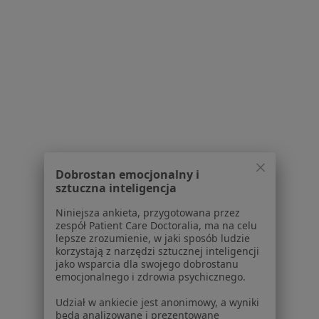
Jak działają wyniki wyszukiwania
Dostępność
O nas
Praca
Rekrutujemy!
Partnerzy
Centrum prasowe
Kontakt
Dla pacjentów
Lekarze
Dobrostan emocjonalny i
Placówki medyczne
sztuczna inteligencja
Pytania i odpowiedzi
Usługi i zabiegi
Niniejsza ankieta, przygotowana przez
Choroby
zespół Patient Care Doctoralia, ma na celu
lepsze zrozumienie, w jaki sposób ludzie
Pomoc
korzystają z narzędzi sztucznej inteligencji
Aplikacje mobilne
jako wsparcia dla swojego dobrostanu
Blog dla pacjentów
emocjonalnego i zdrowia psychicznego.
Udział w ankiecie jest anonimowy, a wyniki
Dla profesjonalistów
będą analizowane i prezentowane