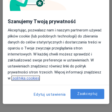
Bezpieczne płatności
NeoDerm
Szanujemy Twoją prywatność
·
Więcej
Dermatologia, Medycyna estetyczna, Chirurgia
Akceptując, pozwalasz nam i naszym partnerom używać
41 opinii
plików cookie (lub podobnych technologii) do zbierania
ul. Ks J. Niedziałka 13, Siedlce
•
Mapa
danych do celów statystycznych i dostarczania treści w
Konsultacja dermatologiczna dzieci
250 zł
oparciu o Twoje zwyczaje przeglądania stron
internetowych. W każdej chwili możesz sprawdzić i
Pokaż więcej usług
zaktualizować swoje preferencje w ustawieniach. W
ustawieniach znajdziesz również linki do polityk
prywatności stron trzecich. Więcej informacji znajdziesz
dr Agnieszka
Marta Zamojska
w
polityka cookies
Wasilewska
dermatolog
dermatolog
Zaakceptuj
Brak dostępnych specjalistów z wolnymi terminami w tym centrum medycznym.
Edytuj ustawienia
Pokaż profil