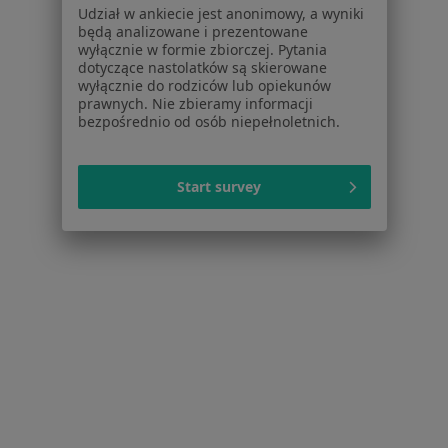
Udział w ankiecie jest anonimowy, a wyniki
Pomoc
będą analizowane i prezentowane
Aplikacje mobilne
wyłącznie w formie zbiorczej. Pytania
Blog dla pacjentów
dotyczące nastolatków są skierowane
wyłącznie do rodziców lub opiekunów
Dla profesjonalistów
prawnych. Nie zbieramy informacji
bezpośrednio od osób niepełnoletnich.
Cennik
Dla lekarzy
Start survey
Dla placówek medycznych
Noa Notes
nowość
Baza wiedzy
Centrum Pomocy dla Specjalisty
Kontakt
ZnanyLekarz - Strona główna
ZnanyLekarz Sp. z o.o.
ul. Kolejowa 5/7
01-217 Warszawa, Polska
NIP: ⁠7010224868