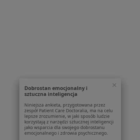
Polityka prywatności pacjentów
Polityka prywatności profesjonalistów
Polityka prywatności dla profesjonalistów, których
dane pozyskaliśmy samodzielnie
Polityka cookies
Jak działają wyniki wyszukiwania
Dostępność
O nas
Praca
Rekrutujemy!
Partnerzy
Centrum prasowe
Kontakt
Dobrostan emocjonalny i
sztuczna inteligencja
Dla pacjentów
Niniejsza ankieta, przygotowana przez
Lekarze
zespół Patient Care Doctoralia, ma na celu
Placówki medyczne
lepsze zrozumienie, w jaki sposób ludzie
korzystają z narzędzi sztucznej inteligencji
Pytania i odpowiedzi
jako wsparcia dla swojego dobrostanu
Usługi i zabiegi
emocjonalnego i zdrowia psychicznego.
Choroby