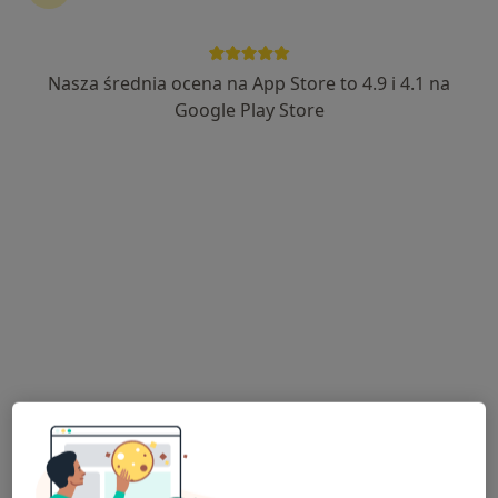
Nasza średnia ocena na App Store to 4.9 i 4.1 na
Bezpieczne płatności
Google Play Store
Poradnia Dr Karney
·
Więcej
Pediatria, Alergologia, Dietetyka
85 opinii
Sokołowska 95/4, Siedlce
•
Mapa
Brak dostępnych specjalistów z wolnymi terminami w tym centrum medycznym.
Pokaż profil