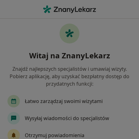
Me
Choroby Wątroby • Siedlce, mazowieckie
Filtry
• 1
Ubezpieczenie
Map
Choroby wątroby specjaliści w Siedlcach
Witaj na ZnanyLekarz
Jak działają wyniki wyszukiwania
Znajdź najlepszych specjalistów i umawiaj wizyty.
Pobierz aplikację, aby uzyskać bezpłatny dostęp do
Jakiego specjalisty szukasz?
przydatnych funkcji:
Dietetyk
Pediatra
Psycholog
Alergol
Łatwo zarządzaj swoimi wizytami
Wysyłaj wiadomości do specjalistów
Otrzymuj powiadomienia