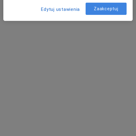
Brak dostępnych specjalistów z wolnymi terminami w tym centrum medycznym.
Zaakceptuj
Edytuj ustawienia
Pokaż profil
Centrum Medyczne Promed
·
Więcej
Interna, Neurologia, Kardiologia
434 opinie
Różyckiego 6, Jelenia Góra
•
Mapa
Konsultacja ginekologiczna
od 170 zł
Pokaż więcej usług