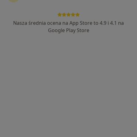
Nasza średnia ocena na App Store to 4.9 i 4.1 na
Rezonans Magnetyczny Centrum
Google Play Store
Medyczne Zabobrze
·
Więcej
Diagnostyka
2 opinie
Adres 1
Adres 2
Wiejska 11, Jelenia Góra
•
Mapa
Centrum Medyczne Zabobrze – Diagnostyka Obrazowa Jelenia Góra
Rezonans głowy
690 zł
Specjalista nie oferuje umawiania online pod tym adresem.
Poproś o wizytę