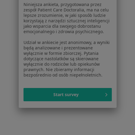
Partnerzy
Niniejsza ankieta, przygotowana przez
Centrum prasowe
zespół Patient Care Doctoralia, ma na celu
Kontakt
lepsze zrozumienie, w jaki sposób ludzie
korzystają z narzędzi sztucznej inteligencji
Dla pacjentów
jako wsparcia dla swojego dobrostanu
emocjonalnego i zdrowia psychicznego.
Lekarze
Udział w ankiecie jest anonimowy, a wyniki
Placówki medyczne
będą analizowane i prezentowane
Pytania i odpowiedzi
wyłącznie w formie zbiorczej. Pytania
dotyczące nastolatków są skierowane
Usługi i zabiegi
wyłącznie do rodziców lub opiekunów
Choroby
prawnych. Nie zbieramy informacji
Pomoc
bezpośrednio od osób niepełnoletnich.
Aplikacje mobilne
Blog dla pacjentów
Start survey
Dla profesjonalistów
Cennik
Dla lekarzy
Dla placówek medycznych
Noa Notes
nowość