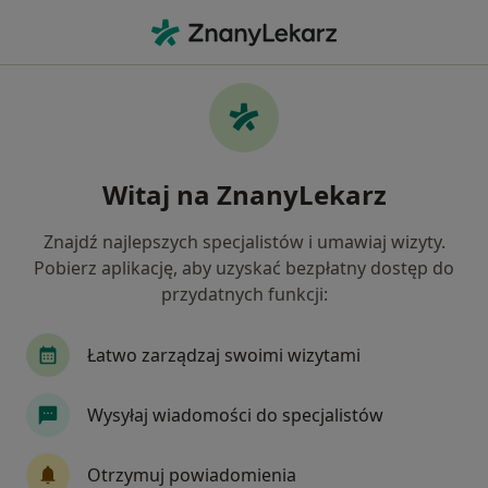
Me
Choroby Wątroby • Jelenia Góra, dolnośląskie
Filtry
• 1
Ubezpieczenie
Map
Choroby wątroby specjaliści w Jeleniej Górze
Witaj na ZnanyLekarz
Jak działają wyniki wyszukiwania
Znajdź najlepszych specjalistów i umawiaj wizyty.
Pobierz aplikację, aby uzyskać bezpłatny dostęp do
Jakiego specjalisty szukasz?
przydatnych funkcji:
Chirurg
Ginekolog
Neurolog
Okulist
Łatwo zarządzaj swoimi wizytami
Wysyłaj wiadomości do specjalistów
Otrzymuj powiadomienia