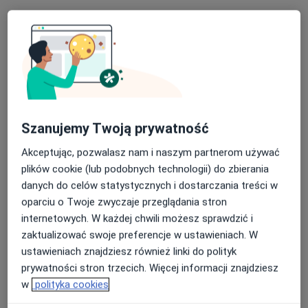
Bezpieczne płatności
Szanujemy Twoją prywatność
Mój Dietetyk
Dietetyka
Akceptując, pozwalasz nam i naszym partnerom używać
1018 opinii
plików cookie (lub podobnych technologii) do zbierania
danych do celów statystycznych i dostarczania treści w
VOXEL Piłsudskiego 35, Jelenia Góra
•
Mapa
oparciu o Twoje zwyczaje przeglądania stron
Konsultacja dietetyczna
190 zł
internetowych. W każdej chwili możesz sprawdzić i
zaktualizować swoje preferencje w ustawieniach. W
ustawieniach znajdziesz również linki do polityk
prywatności stron trzecich. Więcej informacji znajdziesz
Agnieszka Goździk
dietetyk
w
polityka cookies