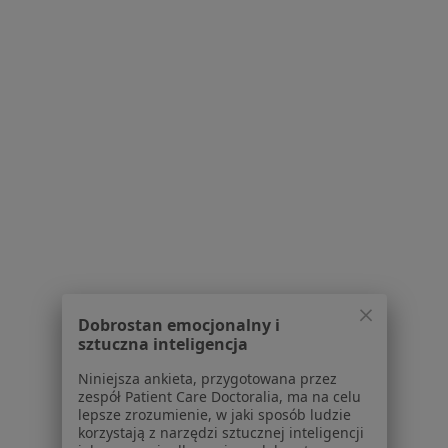
Powiązane
|
Oferty pracy -
wyszukiwania
Anestezjolog
W pobliżu Kościana
Anestezjolodzy w Poznaniu
Anestezjolodzy w Lesznie
Anestezjolodzy w Śremie
Anestezjolodzy w Wolsztynie
Anestezjolodzy w Środzie Wielkopolskiej
Więcej (12)
Więcej w kategorii: W pobliżu Kościana
Dobrostan emocjonalny i
Najczęstsze schorzenia
sztuczna inteligencja
Ból barku Kościan
Niniejsza ankieta, przygotowana przez
zespół Patient Care Doctoralia, ma na celu
Ból biodra Kościan
lepsze zrozumienie, w jaki sposób ludzie
korzystają z narzędzi sztucznej inteligencji
Ból kolana Kościan