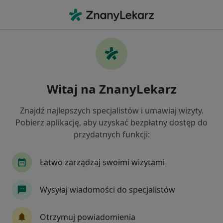
Me
Anestezjolog • Kościan, wielkopolskie
Filtry
Ubezpieczenie
Mapa
Polecani anestezjolodzy w Kościanie
Witaj na ZnanyLekarz
Jak działają wyniki wyszukiwania
Znajdź najlepszych specjalistów i umawiaj wizyty.
Pobierz aplikację, aby uzyskać bezpłatny dostęp do
Wybierz swoje ubezpieczenie
przydatnych funkcji:
Łatwo zarządzaj swoimi wizytami
Wysyłaj wiadomości do specjalistów
Otrzymuj powiadomienia