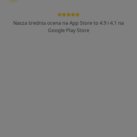
lek. Paweł Jackowski
·
Więcej
Anestezjolog, Ginekolog
Nasza średnia ocena na App Store to 4.9 i 4.1 na
133 opinie
Google Play Store
Skłodowskiej-Curie 11/2, Śrem
•
Mapa
Gabinet Ginekologiczno - Położniczy Paweł Jackowski
USG ginekologiczne
150 zł
Specjalista nie oferuje umawiania online pod tym adresem.
Poproś o wizytę
Dostępni specjaliści
Specjaliści znajdują się poza Kościan, wielkopolskie,
w obszarach bliskich Twojemu wyszukiwaniu.