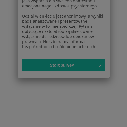
jako wsparcia dla swojego dobrostanu
emocjonalnego i zdrowia psychicznego.
Ból pleców Kościan
Udział w ankiecie jest anonimowy, a wyniki
Bóle kręgosłupa Kościan
będą analizowane i prezentowane
wyłącznie w formie zbiorczej. Pytania
Więcej (13)
dotyczące nastolatków są skierowane
Więcej w kategorii: Najczęstsze schorzenia
wyłącznie do rodziców lub opiekunów
prawnych. Nie zbieramy informacji
bezpośrednio od osób niepełnoletnich.
Strona Główna
Anestezjolog
Kościan
Zmień miasto
Start survey
Serwis
Regulamin
Polityka prywatności pacjentów
Polityka prywatności profesjonalistów
Polityka prywatności dla profesjonalistów, których