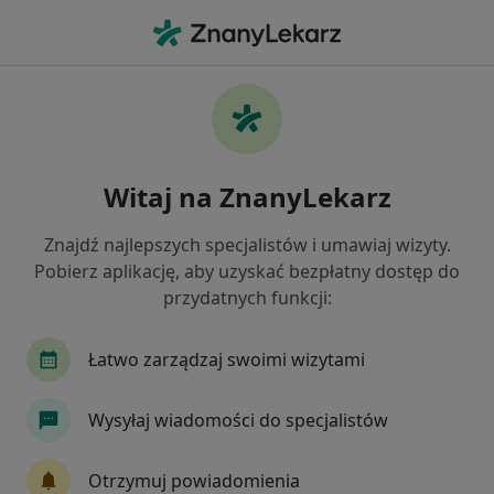
Me
Choroby Stawu Biodrowego • Tychy, śląskie
Filtry
• 1
Ubezpieczenie
Map
Choroby stawu biodrowego specjaliści w
Witaj na ZnanyLekarz
Tychach
Jak działają wyniki wyszukiwania
Znajdź najlepszych specjalistów i umawiaj wizyty.
Pobierz aplikację, aby uzyskać bezpłatny dostęp do
przydatnych funkcji:
Jakiego specjalisty szukasz?
Ortopeda
Ginekolog
Fizjoterapeuta
Łatwo zarządzaj swoimi wizytami
Wysyłaj wiadomości do specjalistów
Otrzymuj powiadomienia