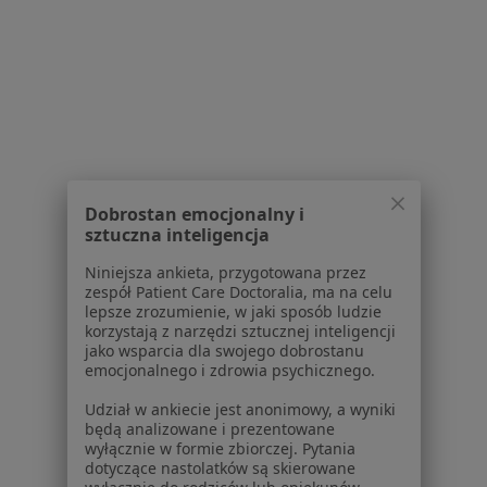
Pokaż profil
Powiązane wyszukiwania
W pobliżu Tychów
Choroby stawu biodrowego w Katowicach
Dobrostan emocjonalny i
Choroby stawu biodrowego w Gliwicach
sztuczna inteligencja
Choroby stawu biodrowego w Sosnowcu
Niniejsza ankieta, przygotowana przez
zespół Patient Care Doctoralia, ma na celu
Choroby stawu biodrowego w Chorzowie
lepsze zrozumienie, w jaki sposób ludzie
korzystają z narzędzi sztucznej inteligencji
Choroby stawu biodrowego w Zabrzu
jako wsparcia dla swojego dobrostanu
emocjonalnego i zdrowia psychicznego.
Więcej (14)
Więcej w kategorii: W pobliżu Tychów
Udział w ankiecie jest anonimowy, a wyniki
będą analizowane i prezentowane
Schorzenia w Tychach
wyłącznie w formie zbiorczej. Pytania
dotyczące nastolatków są skierowane
łokieć tenisisty w Tychach