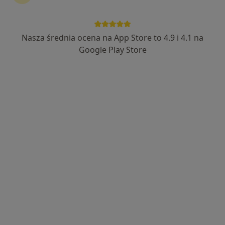
Nasza średnia ocena na App Store to 4.9 i 4.1 na
Google Play Store
Bezpieczne płatności
mgr Justyna Zawada
·
Więcej
Fizjoterapeuta
38 opinii
Jerzego 6, Bieruń
•
Mapa
Galen Rehabilitacja Sp. z o. o.
Konsultacja fizjoterapeutyczna (kolejna wizyta)
220 zł
Specjalista nie oferuje umawiania online pod tym adresem.
Poproś o wizytę