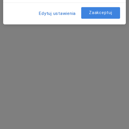
Poproś o wizytę
Zaakceptuj
Edytuj ustawienia
Skupienie na pacjencie
mgr Olga Hojszyk
·
Więcej
Fizjoterapeuta
55 opinii
Rolna 50, Tychy
•
Mapa
Neuro Point Olga Hojszyk
Konsultacja fizjoterapeutyczna
200 zł
Specjalista nie oferuje umawiania online pod tym adresem.