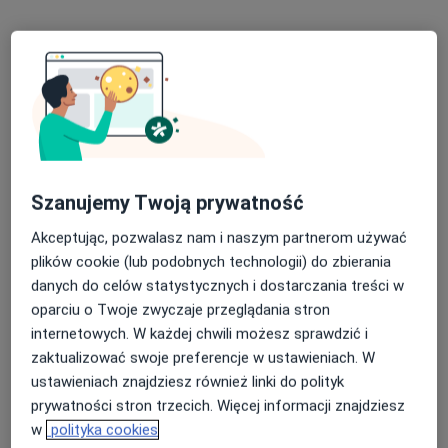
Poproś o wizytę
Szanujemy Twoją prywatność
lek. Barbara Badura-Dyczka
Akceptując, pozwalasz nam i naszym partnerom używać
plików cookie (lub podobnych technologii) do zbierania
·
Więcej
Ortopeda
danych do celów statystycznych i dostarczania treści w
82 opinie
oparciu o Twoje zwyczaje przeglądania stron
Wąska 7, Tychy
•
Mapa
internetowych. W każdej chwili możesz sprawdzić i
INMEDICO
zaktualizować swoje preferencje w ustawieniach. W
Konsultacja ortopedyczna
300 zł
ustawieniach znajdziesz również linki do polityk
prywatności stron trzecich. Więcej informacji znajdziesz
Specjalista nie oferuje umawiania online pod tym adresem.
w
polityka cookies