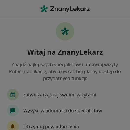
Me
Choroby Serca • Kalwaria Zebrzydowska, małopolskie
Filtry
• 1
Ubezpieczenie
Map
Choroby serca specjaliści w Kalwarii
Witaj na ZnanyLekarz
Zebrzydowskiej
Jak działają wyniki wyszukiwania
Znajdź najlepszych specjalistów i umawiaj wizyty.
Pobierz aplikację, aby uzyskać bezpłatny dostęp do
przydatnych funkcji:
Jakiego specjalisty szukasz?
Kardiolog
Internista
Dietetyk
Łatwo zarządzaj swoimi wizytami
Chirurg
Dermatolog
Wysyłaj wiadomości do specjalistów
Zobacz więcej
Otrzymuj powiadomienia