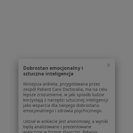
Choroby serca w Jaworznie
Choroby serca w Nowym Targu
Choroby serca w Bieruniu
Więcej (14)
Więcej w kategorii: W pobliżu Kalwarii Zebrzy
Schorzenia w Kalwarii Zebrzydowskiej
Dobrostan emocjonalny i
Ból w klatce piersiowej w Kalwarii Zebrzydowskiej
sztuczna inteligencja
Choroba niedokrwienna serca w Kalwarii
Niniejsza ankieta, przygotowana przez
Zebrzydowskiej
zespół Patient Care Doctoralia, ma na celu
lepsze zrozumienie, w jaki sposób ludzie
Cukrzyca w Kalwarii Zebrzydowskiej
korzystają z narzędzi sztucznej inteligencji
jako wsparcia dla swojego dobrostanu
Niewydolność nerek w Kalwarii Zebrzydowskiej
emocjonalnego i zdrowia psychicznego.
Niewydolność serca w Kalwarii Zebrzydowskiej
Udział w ankiecie jest anonimowy, a wyniki
będą analizowane i prezentowane
Więcej (12)
wyłącznie w formie zbiorczej. Pytania