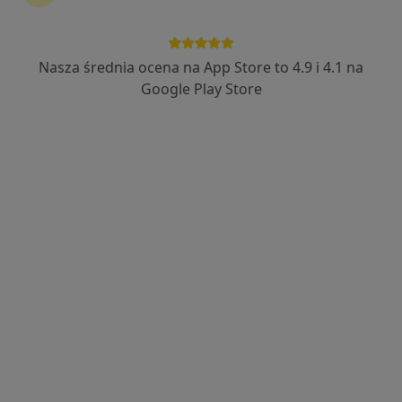
Nasza średnia ocena na App Store to 4.9 i 4.1 na
Google Play Store
lek. Maja Pawelec
·
Więcej
Kardiolog, Internista
230 opinii
29 Listopada 9 piętro II,, Skawina
•
Mapa
Centrum Medyczne Emmedica
Konsultacja kardiologiczna
220 zł
Specjalista nie oferuje umawiania online pod tym adresem.
Poproś o wizytę