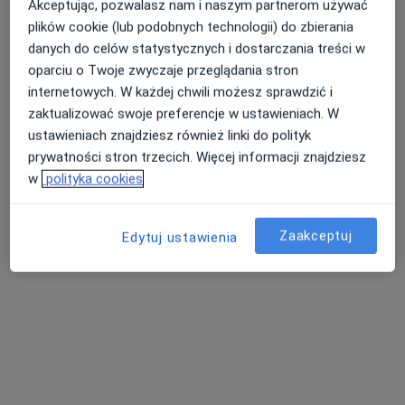
Akceptując, pozwalasz nam i naszym partnerom używać
Konsultacja dietetyczna
250 zł
plików cookie (lub podobnych technologii) do zbierania
danych do celów statystycznych i dostarczania treści w
Specjalista nie oferuje umawiania online pod tym adresem.
oparciu o Twoje zwyczaje przeglądania stron
Poproś o wizytę
internetowych. W każdej chwili możesz sprawdzić i
zaktualizować swoje preferencje w ustawieniach. W
ustawieniach znajdziesz również linki do polityk
prywatności stron trzecich. Więcej informacji znajdziesz
w
polityka cookies
Zaakceptuj
Edytuj ustawienia
Niepubliczny Zakład Opieki Zdrowotnej
REVITA
·
Więcej
Kardiologia, Diabetologia, Endokrynologia
3242 opinie
ul. Jana Pawła II 7, gabinet 37, I piętro, Kalwaria Zebrzydowska
•
Mapa