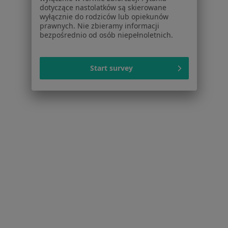
Więcej w kategorii: Schorzenia w Kalwarii Ze
dotyczące nastolatków są skierowane
wyłącznie do rodziców lub opiekunów
prawnych. Nie zbieramy informacji
bezpośrednio od osób niepełnoletnich.
Choroby Serca Specjaliści W Kalwarii Zebrzydowskiej
Start survey
Serwis
Regulamin
Polityka prywatności pacjentów
Polityka prywatności profesjonalistów
Polityka prywatności dla profesjonalistów, których
dane pozyskaliśmy samodzielnie
Polityka cookies
Jak działają wyniki wyszukiwania
Dostępność