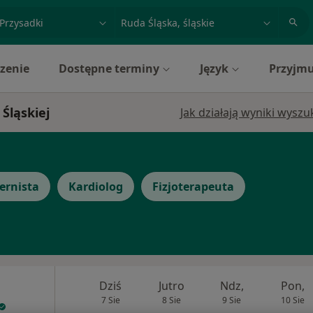
acja, badanie lub nazwisko
miasto lub dzielnica
zenie
Dostępne terminy
Język
Przyjmu
 Śląskiej
Jak działają wyniki wysz
ernista
Kardiolog
Fizjoterapeuta
Dziś
Jutro
Ndz,
Pon,
7 Sie
8 Sie
9 Sie
10 Sie