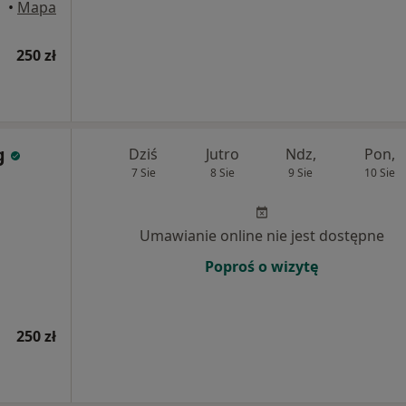
•
Mapa
250 zł
g
Dziś
Jutro
Ndz,
Pon,
7 Sie
8 Sie
9 Sie
10 Sie
Umawianie online nie jest dostępne
Poproś o wizytę
250 zł