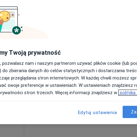
Umawianie online nie jest dostępne
Poproś o wizytę
od 250 zł
my Twoją prywatność
, pozwalasz nam i naszym partnerom używać plików cookie (lub p
) do zbierania danych do celów statystycznych i dostarczania treśc
zaje przeglądania stron internetowych. W każdej chwili możesz spr
ed.
Dziś
Jutro
Ndz,
Pon,
wać swoje preferencje w ustawieniach. W ustawieniach znajdziesz ró
ska
7 Sie
8 Sie
9 Sie
10 Sie
prywatności stron trzecich. Więcej informacji znajdziesz w
polityka
log
Umawianie online nie jest dostępne
Za
Edytuj ustawienia
Poproś o wizytę