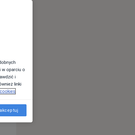
odobnych
i w oparciu o
awdzić i
Wt,
Śr,
Czw,
wnież linki
11 Sie
12 Sie
13 Sie
 cookies
akceptuj