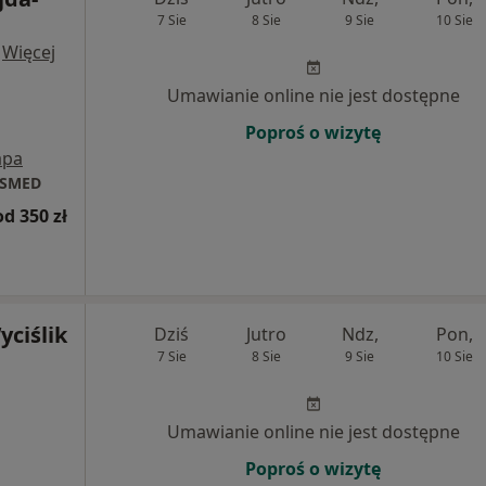
7 Sie
8 Sie
9 Sie
10 Sie
·
Więcej
Umawianie online nie jest dostępne
Poproś o wizytę
pa
ISMED
od 350 zł
ciślik
Dziś
Jutro
Ndz,
Pon,
7 Sie
8 Sie
9 Sie
10 Sie
Umawianie online nie jest dostępne
Poproś o wizytę