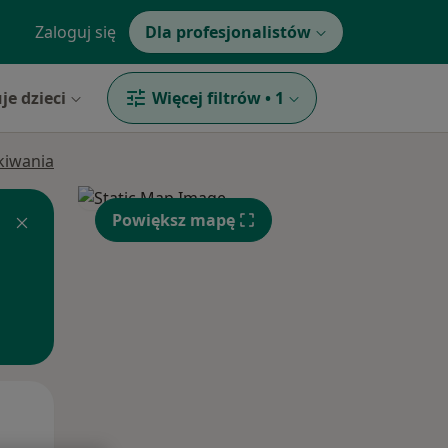
Zaloguj się
Dla profesjonalistów
je dzieci
Więcej filtrów
•
1
ukiwania
Powiększ mapę
Wt,
Śr,
Czw,
11 Sie
12 Sie
13 Sie