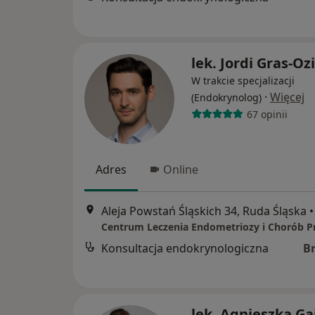
lek. Jordi Gras-O
W trakcie specjalizacji
·
Więcej
(Endokrynolog)
67 opinii
Adres
Online
Aleja Powstań Śląskich 34, Ruda Śląska
•
Konsultacja endokrynologiczna
B
lek. Agnieszka Ga