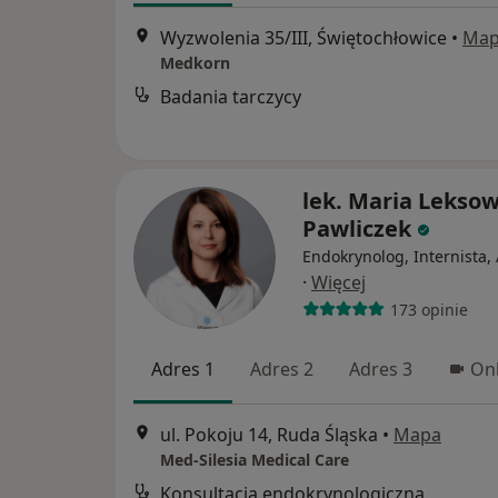
Wyzwolenia 35/III, Świętochłowice
•
Ma
Medkorn
Badania tarczycy
lek. Maria Lekso
Pawliczek
Endokrynolog, Internista,
·
Więcej
173 opinie
Adres 1
Adres 2
Adres 3
Onl
ul. Pokoju 14, Ruda Śląska
•
Mapa
Med-Silesia Medical Care
Konsultacja endokrynologiczna