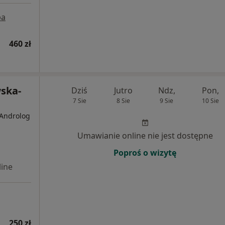
pa
460 zł
wska-
Dziś
Jutro
Ndz,
Pon,
7 Sie
8 Sie
9 Sie
10 Sie
 Androlog
Umawianie online nie jest dostępne
Poproś o wizytę
ine
250 zł