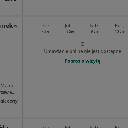
zimek
Dziś
Jutro
Ndz,
Pon,
7 Sie
8 Sie
9 Sie
10 Sie
Umawianie online nie jest dostępne
Poproś o wizytę
Mapa
Centrum Leczenia Endometriozy i Chorób Przewlekłych im. K. Wójtowicza
rak ceny
jda-
Dziś
Jutro
Ndz,
Pon,