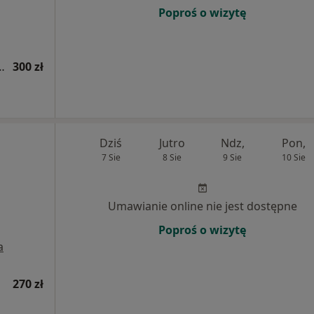
Poproś o wizytę
ologiczna + USG tarczycy
300 zł
Dziś
Jutro
Ndz,
Pon,
7 Sie
8 Sie
9 Sie
10 Sie
Umawianie online nie jest dostępne
Poproś o wizytę
a
270 zł