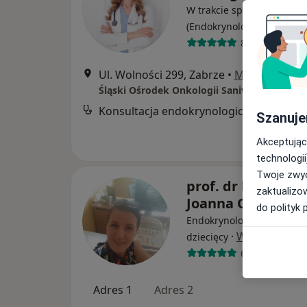
W trakcie specjalizacji
·
Więcej
(Endokrynolog)
88 opinii
Ul. Wolności 299, Zabrze
•
Mapa
Śląski Ośrodek Onkologii Sanivitas
Konsultacja endokrynologiczna
Szanuje
Akceptując
technologii
Twoje zwyc
prof. dr hab. n. m
zaktualizo
Joanna Oświęcim
do polityk 
Endokrynolog, Endokryno
·
Więcej
dziecięcy
64 opinie
Adres 1
Adres 2