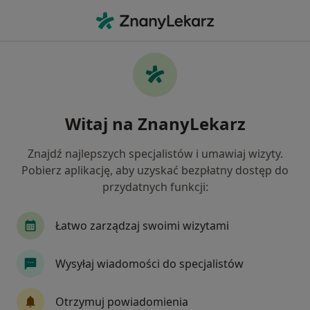
Me
Choroby Narządów Ruchu • Poznań, wielkopolskie
Filtry
• 1
Ubezpieczenie
Map
Choroby narządów ruchu specjaliści w
Witaj na ZnanyLekarz
Poznaniu
Jak działają wyniki wyszukiwania
Znajdź najlepszych specjalistów i umawiaj wizyty.
Pobierz aplikację, aby uzyskać bezpłatny dostęp do
przydatnych funkcji:
Jakiego specjalisty szukasz?
Fizjoterapeuta
Ortopeda
Dietetyk
Ch
Łatwo zarządzaj swoimi wizytami
Wysyłaj wiadomości do specjalistów
Otrzymuj powiadomienia