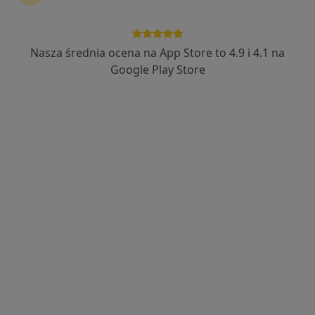
Nasza średnia ocena na App Store to 4.9 i 4.1 na
Google Play Store
Nowy profil na ZnanyLekarz
Bezpieczne płatności
mgr Krystian Darul
·
Więcej
Fizjoterapeuta
Adres
Online
Henryka Opieńskiego 8, Poznań
•
Mapa
FizjoDar Gabinet Fizjoterapii
Konsultacja fizjoterapeutyczna
200 zł
Specjalista nie oferuje umawiania online pod tym adresem.
Poproś o wizytę