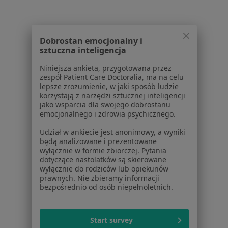
1
2
3
4
5
...
12
Powiązane wyszukiwania
Dobrostan emocjonalny i
W pobliżu Poznania
sztuczna inteligencja
Choroby narządów ruchu w Suchym Lasie
Niniejsza ankieta, przygotowana przez
zespół Patient Care Doctoralia, ma na celu
Choroby narządów ruchu w Szamotułach
lepsze zrozumienie, w jaki sposób ludzie
korzystają z narzędzi sztucznej inteligencji
Choroby narządów ruchu w Luboniu
jako wsparcia dla swojego dobrostanu
emocjonalnego i zdrowia psychicznego.
Choroby narządów ruchu w Przeźmierowie
Udział w ankiecie jest anonimowy, a wyniki
Choroby narządów ruchu w Swarzędzu
będą analizowane i prezentowane
wyłącznie w formie zbiorczej. Pytania
Więcej (9)
dotyczące nastolatków są skierowane
Więcej w kategorii: W pobliżu Poznania
wyłącznie do rodziców lub opiekunów
prawnych. Nie zbieramy informacji
Schorzenia w Poznaniu
bezpośrednio od osób niepełnoletnich.
Nadciśnienie tętnicze w Poznaniu
Start survey
Choroba niedokrwienna serca w Poznaniu