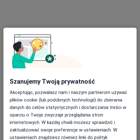
mgr Szymon Waliś
·
Więcej
Fizjoterapeuta
180 opinii
Starowiejska 1i/1, Poznań
•
Mapa
FIZJOTERAPEUTA SZYMON WALIŚ
Konsultacja fizjoterapeutyczna
180 zł
Specjalista nie oferuje umawiania online pod tym adresem.
Poproś o wizytę
Szanujemy Twoją prywatność
Akceptując, pozwalasz nam i naszym partnerom używać
plików cookie (lub podobnych technologii) do zbierania
danych do celów statystycznych i dostarczania treści w
oparciu o Twoje zwyczaje przeglądania stron
internetowych. W każdej chwili możesz sprawdzić i
zaktualizować swoje preferencje w ustawieniach. W
ustawieniach znajdziesz również linki do polityk