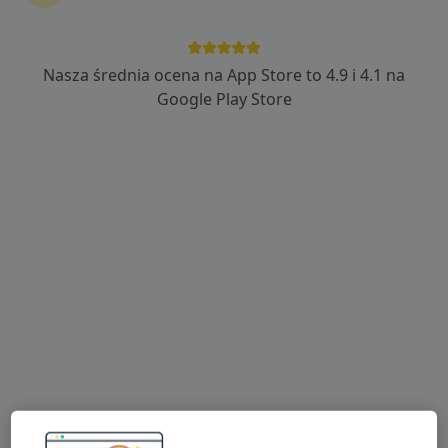
Nasza średnia ocena na App Store to 4.9 i 4.1 na
dr n. med. Robert Proczka
Google Play Store
Chirurg naczyniowy, Chirurg
34 opinie
Topolowa 16, Józefów (powiat otwocki)
•
Mapa
ArteVena - Centrum Medyczne
Konsultacja chirurga naczyniowego
350 zł
Specjalista nie oferuje umawiania online pod tym adresem.
Poproś o wizytę