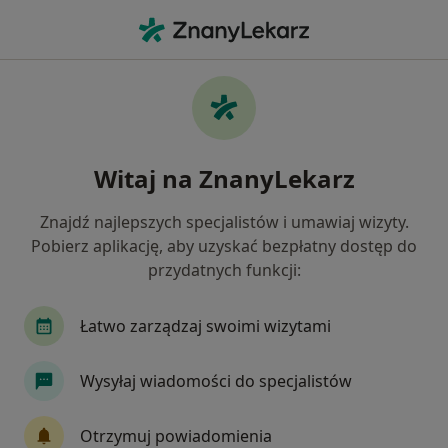
Me
Choroby Naczyń • Otwock, mazowieckie
Filtry
• 1
Ubezpieczenie
Map
Choroby naczyń specjaliści w Otwocku
Witaj na ZnanyLekarz
Jak działają wyniki wyszukiwania
Znajdź najlepszych specjalistów i umawiaj wizyty.
Pobierz aplikację, aby uzyskać bezpłatny dostęp do
Jakiego specjalisty szukasz?
przydatnych funkcji:
Chirurg
Kardiolog
Dermatolog
Inter
Łatwo zarządzaj swoimi wizytami
Wysyłaj wiadomości do specjalistów
Otrzymuj powiadomienia