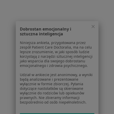
Jak działają wyniki wyszukiwania
Dostępność
O nas
Praca
Rekrutujemy!
Partnerzy
Dobrostan emocjonalny i
Centrum prasowe
sztuczna inteligencja
Kontakt
Niniejsza ankieta, przygotowana przez
zespół Patient Care Doctoralia, ma na celu
Dla pacjentów
lepsze zrozumienie, w jaki sposób ludzie
korzystają z narzędzi sztucznej inteligencji
Lekarze
jako wsparcia dla swojego dobrostanu
Placówki medyczne
emocjonalnego i zdrowia psychicznego.
Pytania i odpowiedzi
Udział w ankiecie jest anonimowy, a wyniki
Usługi i zabiegi
będą analizowane i prezentowane
Choroby
wyłącznie w formie zbiorczej. Pytania
Pomoc
dotyczące nastolatków są skierowane
wyłącznie do rodziców lub opiekunów
Aplikacje mobilne
prawnych. Nie zbieramy informacji
Blog dla pacjentów
bezpośrednio od osób niepełnoletnich.
Dla profesjonalistów