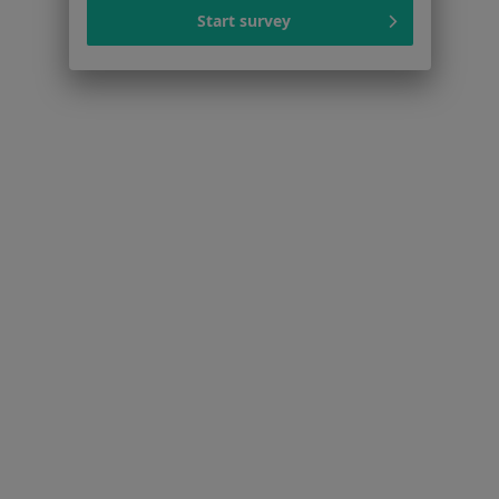
Start survey
Cennik
Dla lekarzy
Dla placówek medycznych
Noa Notes
nowość
Baza wiedzy
Centrum Pomocy dla Specjalisty
Kontakt
ZnanyLekarz - Strona główna
ZnanyLekarz Sp. z o.o.
ul. Kolejowa 5/7
01-217 Warszawa, Polska
NIP: ⁠7010224868
KRS: ⁠0000347997
REGON: ⁠142276657
Sąd Rejonowy dla m.st. Warszawy w Warszawie XII
Wydział Gospodarczy KRS