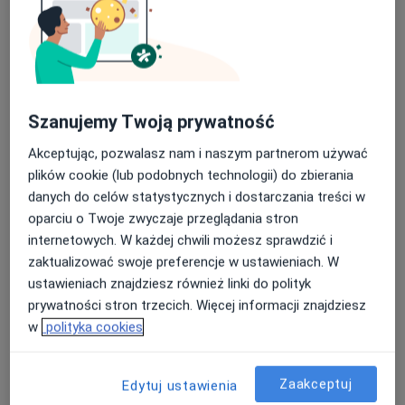
lek. Stanisław Mazur
·
Więcej
Chirurg naczyniowy, Flebolog, Chirurg
46 opinii
Szanujemy Twoją prywatność
Topolowa 16, Józefów (powiat otwocki)
•
Mapa
Akceptując, pozwalasz nam i naszym partnerom używać
ArteVena - Centrum Medyczne
plików cookie (lub podobnych technologii) do zbierania
Konsultacja chirurga naczyniowego
350 zł
danych do celów statystycznych i dostarczania treści w
oparciu o Twoje zwyczaje przeglądania stron
Specjalista nie oferuje umawiania online pod tym adresem.
internetowych. W każdej chwili możesz sprawdzić i
Poproś o wizytę
zaktualizować swoje preferencje w ustawieniach. W
ustawieniach znajdziesz również linki do polityk
prywatności stron trzecich. Więcej informacji znajdziesz
w
polityka cookies
Zaakceptuj
Edytuj ustawienia