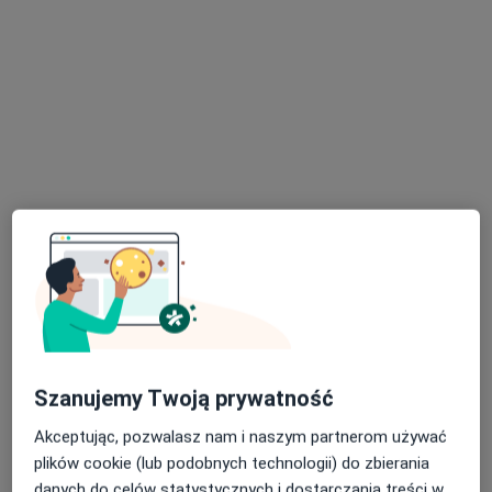
lek. Stanisław Mazur
·
Więcej
Chirurg naczyniowy, Flebolog, Chirurg
46 opinii
Adres 1
Adres 2
Topolowa 16, Józefów (powiat otwocki)
•
Mapa
ArteVena - Centrum Medyczne
Konsultacja chirurga naczyniowego
350 zł
Specjalista nie oferuje umawiania online pod tym adresem.
Poproś o wizytę
Szanujemy Twoją prywatność
Akceptując, pozwalasz nam i naszym partnerom używać
plików cookie (lub podobnych technologii) do zbierania
danych do celów statystycznych i dostarczania treści w