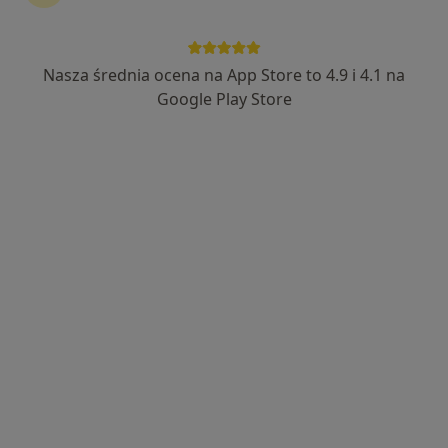
Nasza średnia ocena na App Store to 4.9 i 4.1 na
dr n. med. Robert Proczka
Google Play Store
Chirurg naczyniowy, Chirurg
34 opinie
Topolowa 16, Józefów (powiat otwocki)
•
Mapa
ArteVena - Centrum Medyczne
Konsultacja chirurga naczyniowego
350 zł
Specjalista nie oferuje umawiania online pod tym adresem.
Poproś o wizytę