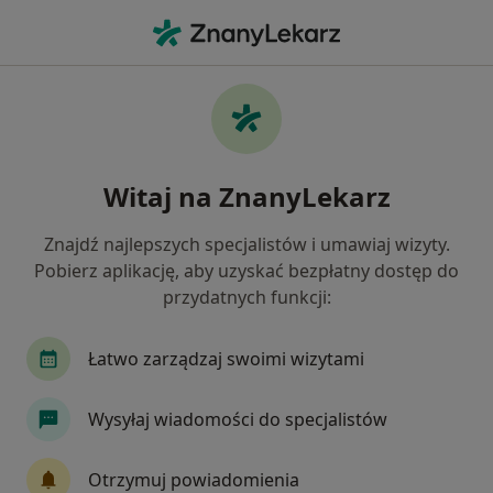
Me
Choroby Naczyń • Józefów, mazowieckie
Filtry
• 1
Ubezpieczenie
Map
Choroby naczyń specjaliści w
Witaj na ZnanyLekarz
Jak działają wyniki wyszukiwania
Znajdź najlepszych specjalistów i umawiaj wizyty.
Pobierz aplikację, aby uzyskać bezpłatny dostęp do
Jakiego specjalisty szukasz?
przydatnych funkcji:
Chirurg
Internista
Kardiolog
Dermat
Łatwo zarządzaj swoimi wizytami
Wysyłaj wiadomości do specjalistów
Otrzymuj powiadomienia