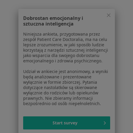
Regulamin
Polityka prywatności pacjentów
Dobrostan emocjonalny i
sztuczna inteligencja
Polityka prywatności profesjonalistów
Polityka prywatności dla profesjonalistów, których
Niniejsza ankieta, przygotowana przez
dane pozyskaliśmy samodzielnie
zespół Patient Care Doctoralia, ma na celu
lepsze zrozumienie, w jaki sposób ludzie
Polityka cookies
korzystają z narzędzi sztucznej inteligencji
Jak działają wyniki wyszukiwania
jako wsparcia dla swojego dobrostanu
Dostępność
emocjonalnego i zdrowia psychicznego.
O nas
Udział w ankiecie jest anonimowy, a wyniki
Praca
Rekrutujemy!
będą analizowane i prezentowane
Partnerzy
wyłącznie w formie zbiorczej. Pytania
dotyczące nastolatków są skierowane
Centrum prasowe
wyłącznie do rodziców lub opiekunów
Kontakt
prawnych. Nie zbieramy informacji
bezpośrednio od osób niepełnoletnich.
Dla pacjentów
Lekarze
Start survey
Placówki medyczne