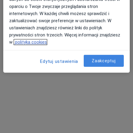
oparciu o Twoje zwyczaje przeglądania stron
internetowych. W każdej chwili możesz sprawdzić i
zaktualizować swoje preferencje w ustawieniach. W
ustawieniach znajdziesz również linki do polityk
prywatności stron trzecich. Więcej informacji znajdziesz
dr Katarzyna Rychlik
w
polityka cookies
·
Więcej
W trakcie specjalizacji (Dermatolog)
37 opinii
Zaakceptuj
Edytuj ustawienia
Adres
Online
Powstańców Warszawy 3, Otwock
•
Mapa
Gabinety Lekarskie Centrum przy KOT CENTER
Konsultacja dermatologiczna
280 zł
Specjalista nie oferuje umawiania online pod tym adresem.
Poproś o wizytę