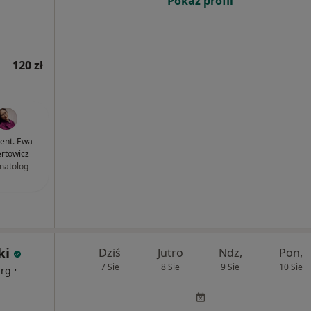
Pokaż profil
120 zł
dent. Ewa
ertowicz
matolog
ki
Dziś
Jutro
Ndz,
Pon,
7 Sie
8 Sie
9 Sie
10 Sie
·
urg