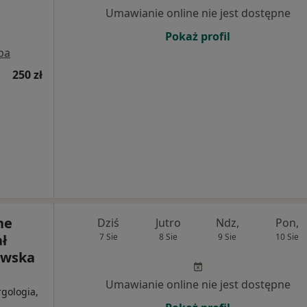
Umawianie online nie jest dostępne
Pokaż profil
pa
250 zł
ne
Dziś
Jutro
Ndz,
Pon,
ł
7 Sie
8 Sie
9 Sie
10 Sie
owska
Umawianie online nie jest dostępne
rgologia,