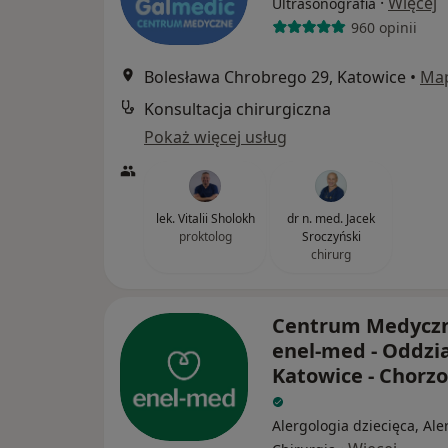
·
Więcej
Ultrasonografia
960 opinii
Bolesława Chrobrego 29, Katowice
•
Ma
Konsultacja chirurgiczna
Pokaż więcej usług
lek. Vitalii Sholokh
dr n. med. Jacek
proktolog
Sroczyński
chirurg
Centrum Medycz
enel-med - Oddzia
Katowice - Chorz
Alergologia dziecięca, Ale