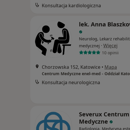
Konsultacja kardiologiczna
lek. Anna Blaszk
Neurolog, Lekarz rehabilit
·
Więcej
medycznej
10 opinii
Chorzowska 152, Katowice
•
Mapa
Konsultacja neurologiczna
Severux Centrum
Medyczne
Radiologia, Medycyna est