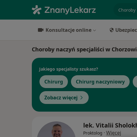
specjaliz
Konsultacje online
Ubezpiec
Choroby naczyń specjaliści w Chorzow
Jakiego specjalisty szukasz?
Chirurg
Chirurg naczyniowy
Zobacz więcej
lek. Vitalii Sholok
·
Więcej
Proktolog