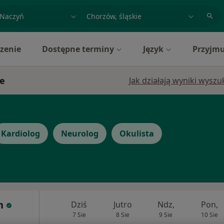
acja, badanie lub nazwisko
miasto lub dzielnica
zenie
Dostępne terminy
Język
Przyjmu
ie
Jak działają wyniki wysz
Kardiolog
Neurolog
Okulista
h
Dziś
Jutro
Ndz,
Pon,
7 Sie
8 Sie
9 Sie
10 Sie