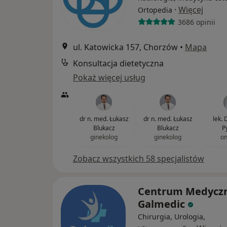
·
Więcej
Ortopedia
3686 opinii
ul. Katowicka 157, Chorzów
•
Mapa
Konsultacja dietetyczna
Pokaż więcej usług
dr n. med. Łukasz
dr n. med. Łukasz
lek.
Blukacz
Blukacz
P
ginekolog
ginekolog
on
Zobacz wszystkich 58 specjalistów
Centrum Medycz
Galmedic
Chirurgia, Urologia,