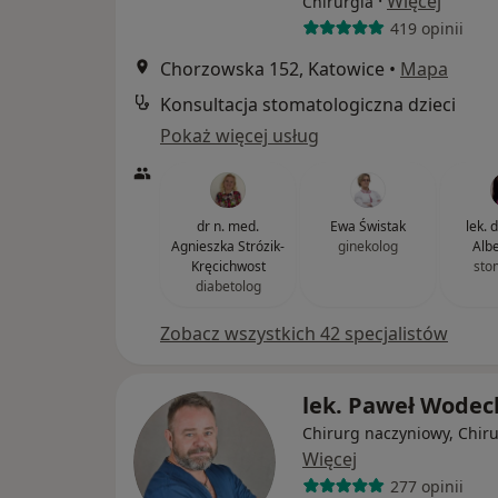
·
Więcej
Chirurgia
419 opinii
Chorzowska 152, Katowice
•
Mapa
Konsultacja stomatologiczna dzieci
Pokaż więcej usług
dr n. med.
Ewa Świstak
lek. 
Agnieszka Strózik-
ginekolog
Alb
Kręcichwost
sto
diabetolog
Zobacz wszystkich 42 specjalistów
lek. Paweł Wodec
Chirurg naczyniowy, Chir
Więcej
277 opinii