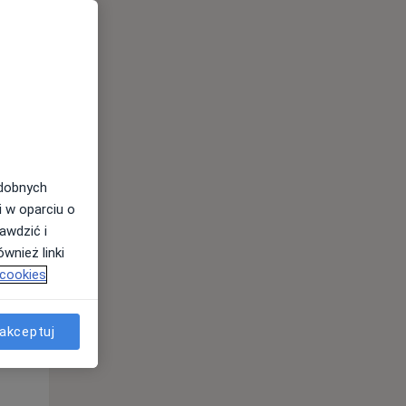
odobnych
i w oparciu o
awdzić i
Wt,
Śr,
Czw,
wnież linki
11 Sie
12 Sie
13 Sie
 cookies
akceptuj