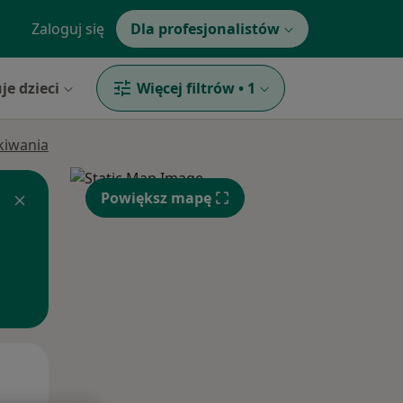
Zaloguj się
Dla profesjonalistów
je dzieci
Więcej filtrów
•
1
ukiwania
Powiększ mapę
Wt,
Śr,
Czw,
11 Sie
12 Sie
13 Sie