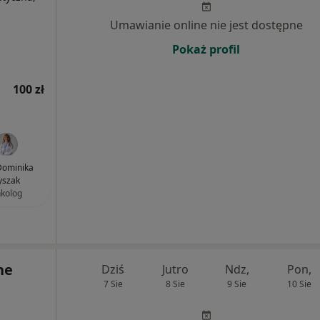
Umawianie online nie jest dostępne
Pokaż profil
100 zł
 Dominika
yszak
kolog
ne
Dziś
Jutro
Ndz,
Pon,
7 Sie
8 Sie
9 Sie
10 Sie