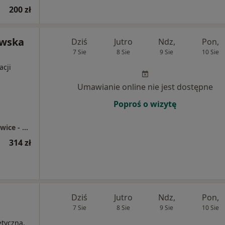
200 zł
owska
Dziś
Jutro
Ndz,
Pon,
7 Sie
8 Sie
9 Sie
10 Sie
acji
Umawianie online nie jest dostępne
Poproś o wizytę
Centrum Medyczne enel-med - Oddział Katowice - Chorzowska
314 zł
Dziś
Jutro
Ndz,
Pon,
7 Sie
8 Sie
9 Sie
10 Sie
etyczna,