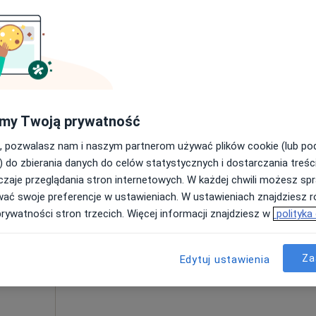
Umawianie online nie jest dostępne
Poproś o wizytę
pa
250 zł
my Twoją prywatność
, pozwalasz nam i naszym partnerom używać plików cookie (lub p
) do zbierania danych do celów statystycznych i dostarczania treśc
zaje przeglądania stron internetowych. W każdej chwili możesz spr
becka
Dziś
Jutro
Ndz,
Pon,
wać swoje preferencje w ustawieniach. W ustawieniach znajdziesz ró
7 Sie
8 Sie
9 Sie
10 Sie
prywatności stron trzecich. Więcej informacji znajdziesz w
polityka
Umawianie online nie jest dostępne
Za
Edytuj ustawienia
Pokaż numer