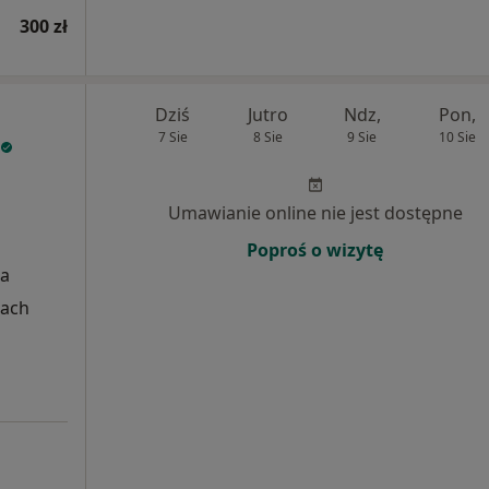
300 zł
Dziś
Jutro
Ndz,
Pon,
7 Sie
8 Sie
9 Sie
10 Sie
Umawianie online nie jest dostępne
Poproś o wizytę
ka
cach