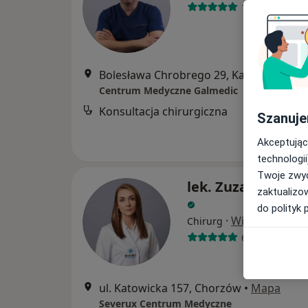
119 opinii
Bolesława Chrobrego 29, Katowice
•
Ma
Centrum Medyczne Galmedic
Konsultacja chirurgiczna
Szanuje
Akceptując
technologii
Twoje zwyc
lek. Zuzanna Kor
zaktualizo
do polityk 
·
Więcej
Chirurg
65 opinii
ul. Katowicka 157, Chorzów
•
Mapa
Severux Centrum Medyczne