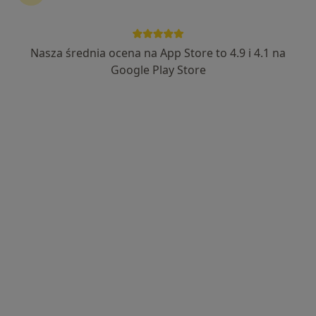
Nasza średnia ocena na App Store to 4.9 i 4.1 na
Katarzyna Pławecka-Goc
Google Play Store
·
Więcej
Higienistka/higienista stomatologiczny
13 opinii
ul. 29 Listopada 33, Nowy Sącz
•
Mapa
"Galeria Uśmiechu" Centrum Stomatologii Estetycznej, stomatolog Nowy Sącz
Higienizacja
od 510 zł
Specjalista nie oferuje umawiania online pod tym adresem.
Poproś o wizytę