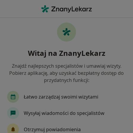
Me
Kamień Nazębny • Nowy Sącz, małopolskie
Filtry
• 1
Mapa
Kamień nazębny specjaliści w Nowym Sączu
Witaj na ZnanyLekarz
Jak działają wyniki wyszukiwania
Znajdź najlepszych specjalistów i umawiaj wizyty.
Pobierz aplikację, aby uzyskać bezpłatny dostęp do
Jakiego specjalisty szukasz?
przydatnych funkcji:
Stomatolog
Higienistka/higienista stomatolo
Łatwo zarządzaj swoimi wizytami
Wysyłaj wiadomości do specjalistów
Otrzymuj powiadomienia