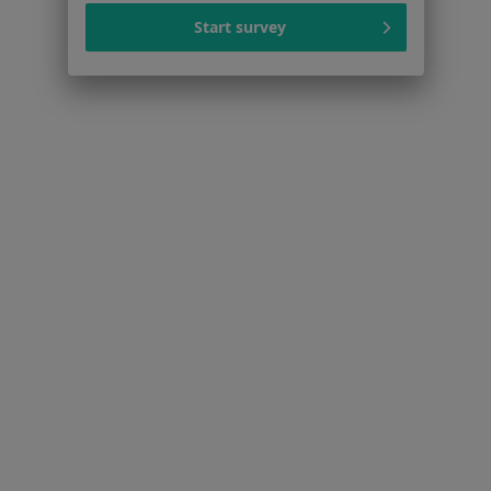
Więcej (15)
Start survey
Więcej w kategorii: Schorzenia w Nowym Sąc
Kamień Nazębny Specjaliści W Nowym Sączu
Serwis
Regulamin
Polityka prywatności pacjentów
Polityka prywatności profesjonalistów
Polityka prywatności dla profesjonalistów, których
dane pozyskaliśmy samodzielnie
Polityka cookies
Jak działają wyniki wyszukiwania