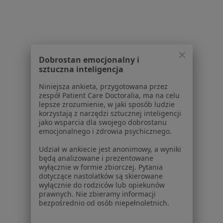
Kamień nazębny w Bochni
Kamień nazębny w Brzesku
Kamień nazębny w Gorlicach
Dobrostan emocjonalny i
Kamień nazębny w Tarnowie
sztuczna inteligencja
Kamień nazębny w Zakliczynie
Niniejsza ankieta, przygotowana przez
zespół Patient Care Doctoralia, ma na celu
Więcej (3)
lepsze zrozumienie, w jaki sposób ludzie
Więcej w kategorii: W pobliżu Nowego Sącza
korzystają z narzędzi sztucznej inteligencji
jako wsparcia dla swojego dobrostanu
Schorzenia w Nowym Sączu
emocjonalnego i zdrowia psychicznego.
Ból zęba w Nowym Sączu
Udział w ankiecie jest anonimowy, a wyniki
będą analizowane i prezentowane
Próchnica w Nowym Sączu
wyłącznie w formie zbiorczej. Pytania
dotyczące nastolatków są skierowane
Ubytki zębów w Nowym Sączu
wyłącznie do rodziców lub opiekunów
prawnych. Nie zbieramy informacji
Przebarwienia zębów w Nowym Sączu
bezpośrednio od osób niepełnoletnich.
Braki zębowe w Nowym Sączu