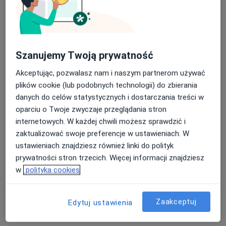
Magdalena Górczyk-Wiśniewska
·
Więcej
Higienistka/higienista stomatologiczny
Szanujemy Twoją prywatność
16 opinii
Akceptując, pozwalasz nam i naszym partnerom używać
ul. 29 Listopada 33, Nowy Sącz
•
Mapa
plików cookie (lub podobnych technologii) do zbierania
"Galeria Uśmiechu" Centrum Stomatologii Estetycznej, stomatolog Nowy Sącz
danych do celów statystycznych i dostarczania treści w
Higienizacja
500 zł
oparciu o Twoje zwyczaje przeglądania stron
Specjalista nie oferuje umawiania online pod tym adresem.
internetowych. W każdej chwili możesz sprawdzić i
zaktualizować swoje preferencje w ustawieniach. W
Poproś o wizytę
ustawieniach znajdziesz również linki do polityk
prywatności stron trzecich. Więcej informacji znajdziesz
w
polityka cookies
Zaakceptuj
Edytuj ustawienia