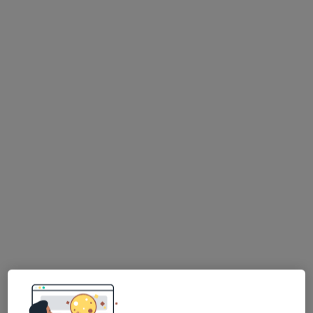
Kamila Skowronek
·
Więcej
Higienistka/higienista stomatologiczny
14 opinii
ul. 29 Listopada 33, Nowy Sącz
•
Mapa
"Galeria Uśmiechu" Centrum Stomatologii Estetycznej, stomatolog Nowy Sącz
Higienizacja
500 zł
Specjalista nie oferuje umawiania online pod tym adresem.
Poproś o wizytę