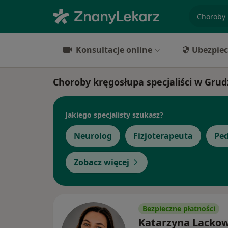
specjaliz
Konsultacje online
Ubezpiec
Choroby kręgosłupa specjaliści w Grud
Jakiego specjalisty szukasz?
Neurolog
Fizjoterapeuta
Ped
Zobacz więcej
Bezpieczne płatności
Katarzyna Lacko