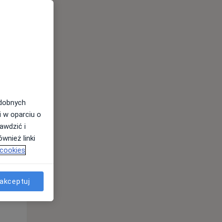
odobnych
i w oparciu o
awdzić i
wnież linki
 cookies
Pon,
Wt,
Śr,
10 Sie
11 Sie
12 Sie
akceptuj