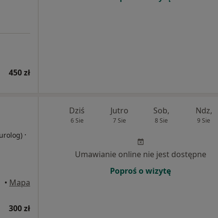
450 zł
Dziś
Jutro
Sob,
Ndz,
6 Sie
7 Sie
8 Sie
9 Sie
·
eurolog)
Umawianie online nie jest dostępne
Poproś o wizytę
•
Mapa
300 zł