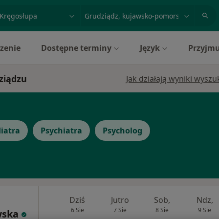
acja, badanie lub nazwisko
miasto lub dzielnica
zenie
Dostępne terminy
Język
Przyjmu
ziądzu
Jak działają wyniki wysz
iatra
Psychiatra
Psycholog
Dziś
Jutro
Sob,
Ndz,
6 Sie
7 Sie
8 Sie
9 Sie
wska