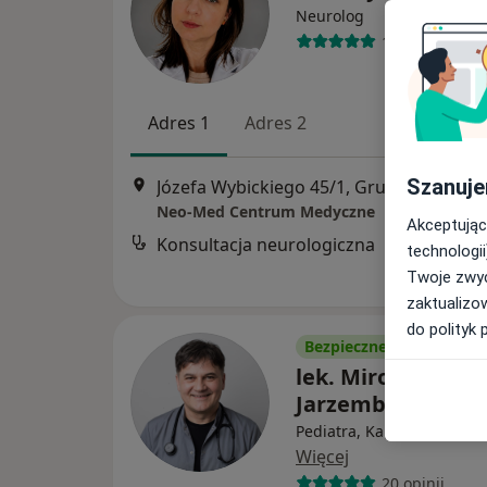
Neurolog
11 opinii
Adres 1
Adres 2
Szanuje
Józefa Wybickiego 45/1, Grudziądz
•
Ma
Neo-Med Centrum Medyczne
Akceptując
Konsultacja neurologiczna
technologii
Twoje zwyc
zaktualizo
do polityk 
Bezpieczne płatności
lek. Mirosław
Jarzembski
Pediatra, Kardiolog dzieci
Więcej
20 opinii