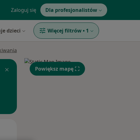
Zaloguj się
Dla profesjonalistów
je dzieci
Więcej filtrów
•
1
ukiwania
Powiększ mapę
Pon,
Wt,
Śr,
10 Sie
11 Sie
12 Sie