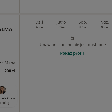
Dziś
Jutro
Sob,
Ndz,
6 Sie
7 Sie
8 Sie
9 Sie
 ALMA
,
Umawianie online nie jest dostępne
Pokaż profil
z
•
Mapa
200 zł
abela Czaja
cholog