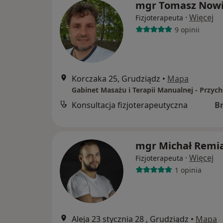
mgr Tomasz Now
·
Więcej
Fizjoterapeuta
9 opinii
Korczaka 25, Grudziądz
•
Mapa
Konsultacja fizjoterapeutyczna
B
mgr Michał Remi
·
Więcej
Fizjoterapeuta
1 opinia
Aleja 23 stycznia 28 , Grudziądz
•
Mapa