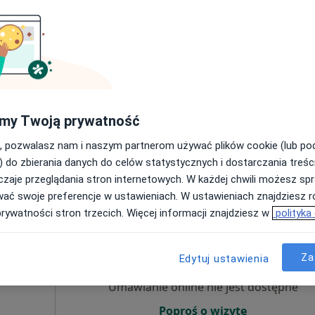
Umawianie online nie jest dostępne
Poproś o wizytę
my Twoją prywatność
pa
, pozwalasz nam i naszym partnerom używać plików cookie (lub p
250 zł
) do zbierania danych do celów statystycznych i dostarczania treśc
zaje przeglądania stron internetowych. W każdej chwili możesz spr
wać swoje preferencje w ustawieniach. W ustawieniach znajdziesz ró
prywatności stron trzecich. Więcej informacji znajdziesz w
polityka
Dziś
Jutro
Sob,
Ndz,
6 Sie
7 Sie
8 Sie
9 Sie
Za
Edytuj ustawienia
·
ęcy
Umawianie online nie jest dostępne
Poproś o wizytę