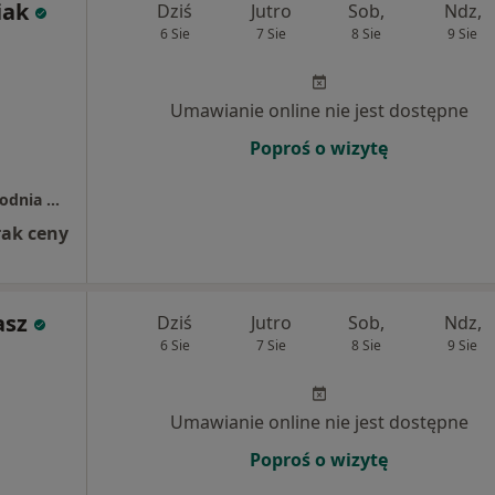
iak
Dziś
Jutro
Sob,
Ndz,
6 Sie
7 Sie
8 Sie
9 Sie
Umawianie online nie jest dostępne
Poproś o wizytę
Gabinet Masażu i Terapii Manualnej - Przychodnia na Strzemięcinie
rak ceny
asz
Dziś
Jutro
Sob,
Ndz,
6 Sie
7 Sie
8 Sie
9 Sie
Umawianie online nie jest dostępne
Poproś o wizytę