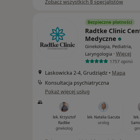
Zobacz wszystkich 8 specjalistów
Bezpieczne płatności
Radtke Clinic Ce
Medyczne
Ginekologia, Pediatria,
·
Więcej
Laryngologia
1757 opinii
Laskowicka 2-4, Grudziądz
•
Mapa
Konsultacja psychiatryczna
Pokaż więcej usług
lek. Krzysztof
lek. Natalia Gacuta
lek
Radtke
urolog
Samo
ginekolog
gin