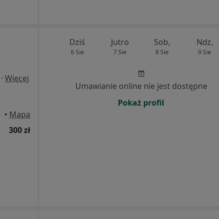
Dziś
Jutro
Sob,
Ndz,
6 Sie
7 Sie
8 Sie
9 Sie
·
Więcej
Umawianie online nie jest dostępne
Pokaż profil
•
Mapa
300 zł