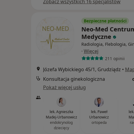
Zobacz wszystkich 16 specjalistów
Bezpieczne płatności
Neo-Med Centru
Medyczne
Radiologia, Flebologia, Gi
·
Więcej
211 opinii
Józefa Wybickiego 45/1, Grudziądz
•
Ma
Konsultacja ginekologiczna
Pokaż więcej usług
lek. Agnieszka
lek. Paweł
lek
Madej-Urbanowicz
Urbanowicz
Ma
endokrynolog
ortopeda
ra
dziecięcy