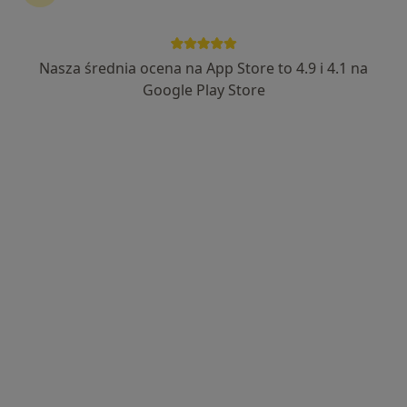
Nasza średnia ocena na App Store to 4.9 i 4.1 na
Google Play Store
Bezpieczne płatności
lek. Szymon Działak
·
Więcej
Endokrynolog, W trakcie specjalizacji (Diabetolog)
52 opinie
Laskowicka 2-4, Grudziądz
•
Mapa
Radtke Clinic Centrum Medyczne
Konsultacja diabetologiczna
300 zł
Specjalista nie oferuje umawiania online pod tym adresem.
Poproś o wizytę