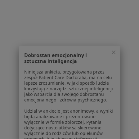
1
2
Powiązane wyszukiwania
W pobliżu Grudziądza
Zaburzenia odżywiania w Świeciu
Dobrostan emocjonalny i
sztuczna inteligencja
Zaburzenia odżywiania w Brodnicy
Niniejsza ankieta, przygotowana przez
Zaburzenia odżywiania w Chełmnie
zespół Patient Care Doctoralia, ma na celu
lepsze zrozumienie, w jaki sposób ludzie
Zaburzenia odżywiania w Kwidzynie
korzystają z narzędzi sztucznej inteligencji
jako wsparcia dla swojego dobrostanu
Zaburzenia odżywiania w Chełmży
emocjonalnego i zdrowia psychicznego.
Więcej (3)
Udział w ankiecie jest anonimowy, a wyniki
Więcej w kategorii: W pobliżu Grudziądza
będą analizowane i prezentowane
wyłącznie w formie zbiorczej. Pytania
Schorzenia w Grudziądzu
dotyczące nastolatków są skierowane
wyłącznie do rodziców lub opiekunów
Cukrzyca w Grudziądzu
prawnych. Nie zbieramy informacji