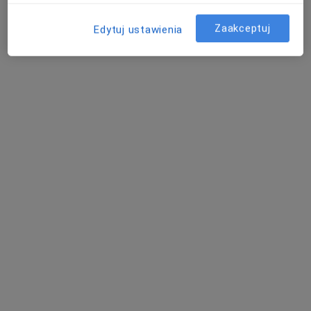
Zaakceptuj
Edytuj ustawienia
mgr Agata Skoroch
mgr Agata Grzona
mgr Izabela Czaja
psycholog
psycholog
psycholog
Zobacz wszystkich 8 specjalistów
Brak dostępnych specjalistów z wolnymi terminami w tym centrum medycznym.
Pokaż profil
mgr Joanna Wutkowska
·
Więcej
Psycholog