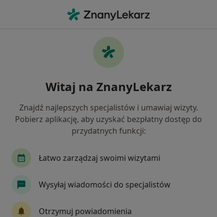
Me
Zaburzenia Odżywiania • Grudziądz, kujawsko-pomorskie
Filtry
• 1
Ubezpieczenie
Map
Zaburzenia odżywiania specjaliści w
Witaj na ZnanyLekarz
Grudziądzu
Jak działają wyniki wyszukiwania
Znajdź najlepszych specjalistów i umawiaj wizyty.
Pobierz aplikację, aby uzyskać bezpłatny dostęp do
przydatnych funkcji:
Jakiego specjalisty szukasz?
Psycholog
Dietetyk
Psychiatra
Inter
Łatwo zarządzaj swoimi wizytami
Wysyłaj wiadomości do specjalistów
Otrzymuj powiadomienia