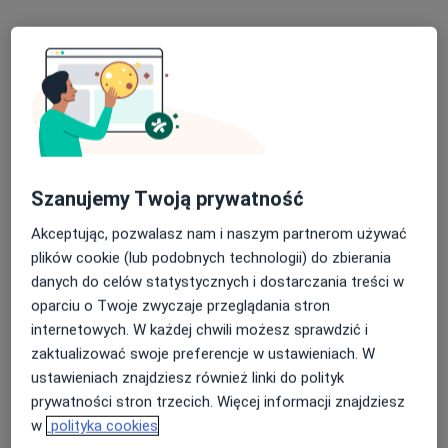
Poproś o wizytę
Szanujemy Twoją prywatność
Akceptując, pozwalasz nam i naszym partnerom używać
Bezpieczne płatności
plików cookie (lub podobnych technologii) do zbierania
Centrum Terapii ALMA
danych do celów statystycznych i dostarczania treści w
·
Więcej
Psychoterapia, Psychiatria, Psychologia
oparciu o Twoje zwyczaje przeglądania stron
4357 opinii
internetowych. W każdej chwili możesz sprawdzić i
zaktualizować swoje preferencje w ustawieniach. W
Ignacego Paderewskiego 135, Grudziądz
•
Mapa
ustawieniach znajdziesz również linki do polityk
Konsultacja dietetyczna dzieci
200 zł
prywatności stron trzecich. Więcej informacji znajdziesz
Pokaż więcej usług
w
polityka cookies