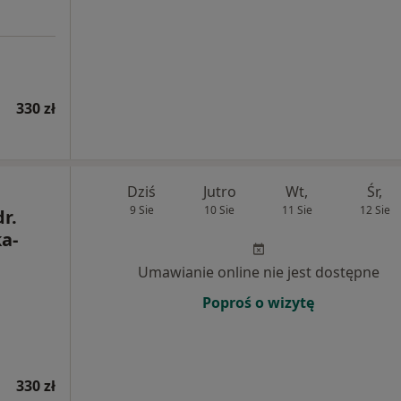
330 zł
Dziś
Jutro
Wt,
Śr,
9 Sie
10 Sie
11 Sie
12 Sie
dr.
a-
Umawianie online nie jest dostępne
Poproś o wizytę
330 zł