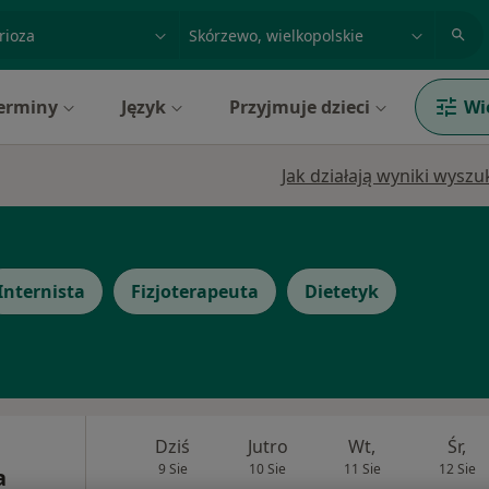
acja, badanie lub nazwisko
miasto lub dzielnica
erminy
Język
Przyjmuje dzieci
Wi
Jak działają wyniki wysz
Internista
Fizjoterapeuta
Dietetyk
Dziś
Jutro
Wt,
Śr,
9 Sie
10 Sie
11 Sie
12 Sie
a