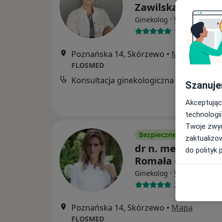
Zawilska
·
Więcej
Ginekolog
118 opinii
Poznańska 14, Skórzewo
•
Mapa
FLOSMED
Konsultacja ginekologiczna
Szanuje
Akceptując
technologii
Twoje zwyc
Bezpieczne płatności
zaktualizo
dr n. med. Anna
do polityk 
Romała
·
Więcej
Ginekolog
210 opinii
Poznańska 14, Skórzewo
•
Mapa
FLOSMED