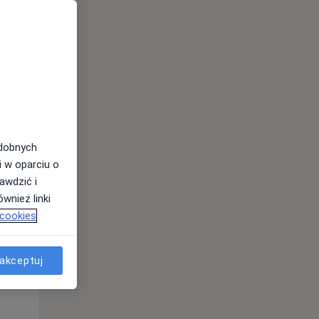
odobnych
i w oparciu o
awdzić i
Czw,
Pt,
Sob,
wnież linki
13 Sie
14 Sie
15 Sie
 cookies
akceptuj