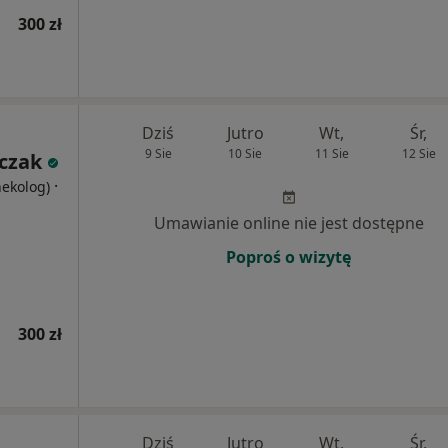
300 zł
Dziś
Jutro
Wt,
Śr,
9 Sie
10 Sie
11 Sie
12 Sie
jczak
·
nekolog)
Umawianie online nie jest dostępne
Poproś o wizytę
300 zł
Dziś
Jutro
Wt,
Śr,