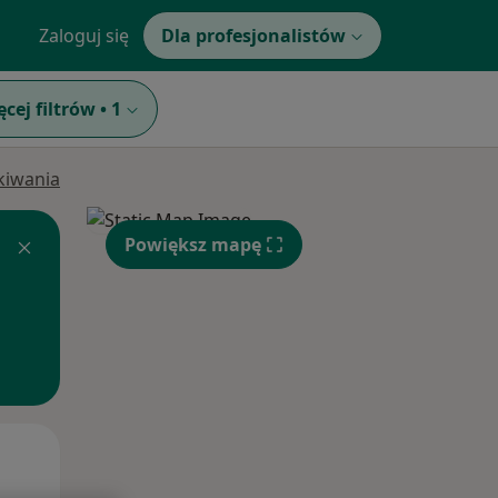
Zaloguj się
Dla profesjonalistów
ęcej filtrów
•
1
ukiwania
Powiększ mapę
Czw,
Pt,
Sob,
13 Sie
14 Sie
15 Sie