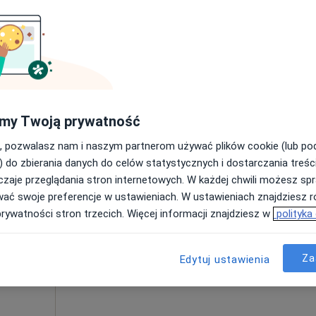
Umawianie online nie jest dostępne
Poproś o wizytę
310 zł
my Twoją prywatność
, pozwalasz nam i naszym partnerom używać plików cookie (lub p
) do zbierania danych do celów statystycznych i dostarczania treśc
zaje przeglądania stron internetowych. W każdej chwili możesz spr
Dziś
Jutro
Wt,
Śr,
wać swoje preferencje w ustawieniach. W ustawieniach znajdziesz ró
9 Sie
10 Sie
11 Sie
12 Sie
prywatności stron trzecich. Więcej informacji znajdziesz w
polityka
Umawianie online nie jest dostępne
Za
Edytuj ustawienia
Poproś o wizytę