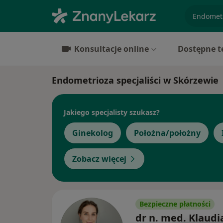
specjaliz
Konsultacje online
Dostępne t
Endometrioza specjaliści w Skórzewie
Jakiego specjalisty szukasz?
Ginekolog
Położna/położny
Zobacz więcej
Bezpieczne płatności
dr n. med. Klaudi