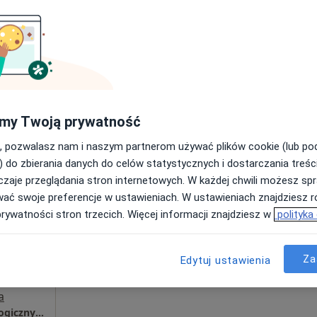
jący
·
znej
Umawianie online nie jest dostępne
Poproś o wizytę
a
my Twoją prywatność
150 zł
, pozwalasz nam i naszym partnerom używać plików cookie (lub p
) do zbierania danych do celów statystycznych i dostarczania treśc
zaje przeglądania stron internetowych. W każdej chwili możesz spr
czyk-
Dziś
Jutro
Pon,
Wt,
wać swoje preferencje w ustawieniach. W ustawieniach znajdziesz ró
8 Sie
9 Sie
10 Sie
11 Sie
prywatności stron trzecich. Więcej informacji znajdziesz w
polityka
Umawianie online nie jest dostępne
Za
Edytuj ustawienia
Poproś o wizytę
a
Specjalistyczny Gabinet Położniczo- ginekologiczny lek. Magdalena Strzelczyk- Borg