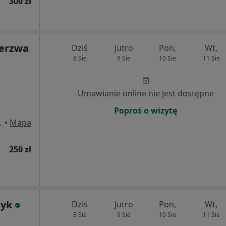
300 zł
ierzwa
Dziś
Jutro
Pon,
Wt,
8 Sie
9 Sie
10 Sie
11 Sie
Umawianie online nie jest dostępne
Poproś o wizytę
138, Katowice
•
Mapa
250 zł
zyk
Dziś
Jutro
Pon,
Wt,
8 Sie
9 Sie
10 Sie
11 Sie