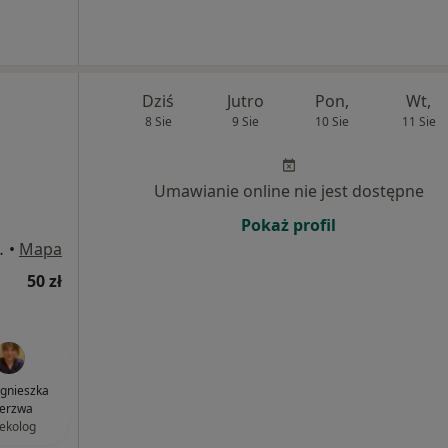
Dziś
Jutro
Pon,
Wt,
8 Sie
9 Sie
10 Sie
11 Sie
Umawianie online nie jest dostępne
Pokaż profil
138, Katowice
•
Mapa
50 zł
Agnieszka
erzwa
ekolog