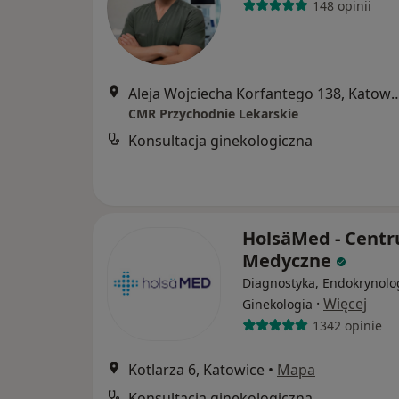
148 opinii
Aleja Wojciecha Korfantego 
CMR Przychodnie Lekarskie
Konsultacja ginekologiczna
HolsäMed - Cent
Medyczne
Diagnostyka, Endokrynolo
·
Więcej
Ginekologia
1342 opinie
Kotlarza 6, Katowice
•
Mapa
Konsultacja ginekologiczna