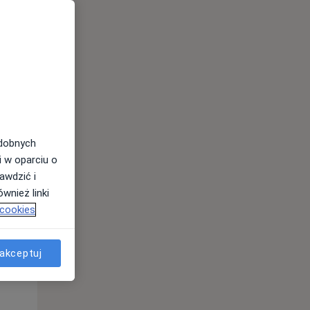
odobnych
i w oparciu o
awdzić i
Śr,
Czw,
Pt,
wnież linki
12 Sie
13 Sie
14 Sie
 cookies
akceptuj