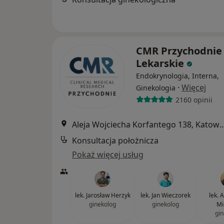
CMR Przychodnie
Lekarskie
Endokrynologia, Interna,
·
Więcej
Ginekologia
2160 opinii
Aleja Wojciecha Korfantego 
Konsultacja położnicza
Pokaż więcej usług
lek. Jarosław Herzyk
lek. Jan Wieczorek
lek. 
ginekolog
ginekolog
Mi
gin