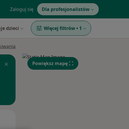
Zaloguj się
Dla profesjonalistów
je dzieci
Więcej filtrów
•
1
ukiwania
Powiększ mapę
Śr,
Czw,
Pt,
12 Sie
13 Sie
14 Sie