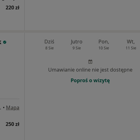
220 zł
k
Dziś
Jutro
Pon,
Wt,
8 Sie
9 Sie
10 Sie
11 Sie
Umawianie online nie jest dostępne
Poproś o wizytę
138, Katowice
•
Mapa
250 zł