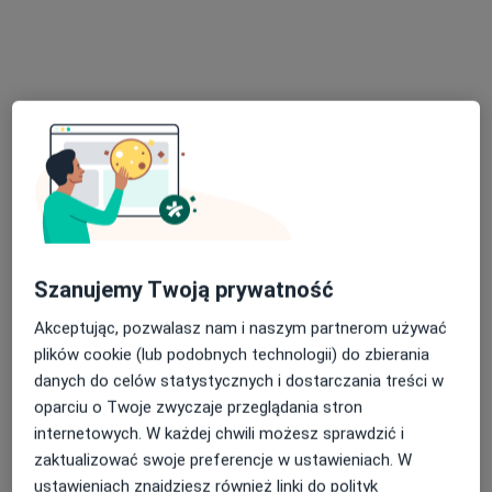
Bezpieczne płatności
lek. Angelika Litwin
·
Więcej
Ginekolog
98 opinii
Szanujemy Twoją prywatność
11 Listopada 18b/1, Będzin
•
Mapa
Akceptując, pozwalasz nam i naszym partnerom używać
Top Clinic
plików cookie (lub podobnych technologii) do zbierania
danych do celów statystycznych i dostarczania treści w
Konsultacja ginekologiczna
od 300 zł
oparciu o Twoje zwyczaje przeglądania stron
Specjalista nie oferuje umawiania online pod tym adresem.
internetowych. W każdej chwili możesz sprawdzić i
zaktualizować swoje preferencje w ustawieniach. W
Poproś o wizytę
ustawieniach znajdziesz również linki do polityk