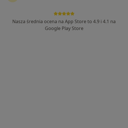
Nasza średnia ocena na App Store to 4.9 i 4.1 na
lek. Tomasz Leks
Google Play Store
·
Więcej
Ginekolog
422 opinie
Adres
Online
Małobądzka 143, Będzin
•
Mapa
LEXMEDICA Centrum Medyczne
Konsultacja ginekologiczna
280 zł
Specjalista nie oferuje umawiania online pod tym adresem.
Poproś o wizytę