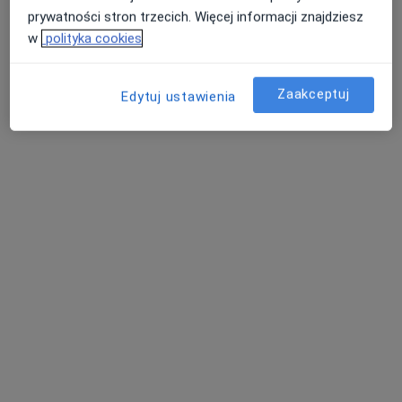
prywatności stron trzecich. Więcej informacji znajdziesz
w
polityka cookies
Zaakceptuj
Edytuj ustawienia
dr n. med. Joanna Der
·
Więcej
Ginekolog
347 opinii
Krośnieńska 1, Będzin
•
Mapa
PRO FEMINA Sp.J.
Konsultacja ginekologiczna
od 300 zł
Specjalista nie oferuje umawiania online pod tym adresem.
Poproś o wizytę