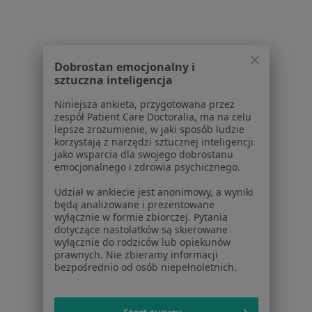
1
2
Powiązane wyszukiwania
W pobliżu Będzina
Dobrostan emocjonalny i
sztuczna inteligencja
Zapalenie pochwy w Katowicach
Niniejsza ankieta, przygotowana przez
Zapalenie pochwy w Gliwicach
zespół Patient Care Doctoralia, ma na celu
lepsze zrozumienie, w jaki sposób ludzie
Zapalenie pochwy w Sosnowcu
korzystają z narzędzi sztucznej inteligencji
jako wsparcia dla swojego dobrostanu
Zapalenie pochwy w Dąbrowie Górniczej
emocjonalnego i zdrowia psychicznego.
Zapalenie pochwy w Rudzie Śląskiej
Udział w ankiecie jest anonimowy, a wyniki
będą analizowane i prezentowane
Więcej (14)
wyłącznie w formie zbiorczej. Pytania
Więcej w kategorii: W pobliżu Będzina
dotyczące nastolatków są skierowane
wyłącznie do rodziców lub opiekunów
Schorzenia w Będzinie
prawnych. Nie zbieramy informacji
bezpośrednio od osób niepełnoletnich.
Choroby ginekologiczne w Będzinie
Menopauza w Będzinie