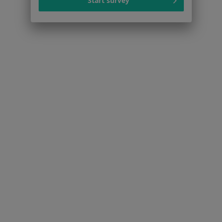
Start survey
Mięśniaki macicy w Będzinie
Zaburzenia miesiączkowania w Będzinie
Zespół policystycznych jajników (PCOS / PMOS) w
Będzinie
Więcej (15)
Więcej w kategorii: Schorzenia w Będzinie
Zapalenie Pochwy Specjaliści W Będzinie
Serwis
Regulamin
Polityka prywatności pacjentów