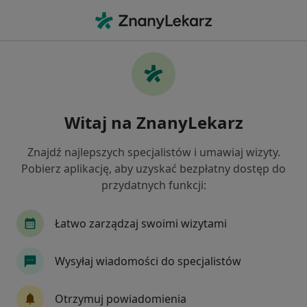
Me
Zapalenie Pochwy • Będzin, śląskie
Filtry
• 1
Ubezpieczenie
Map
Zapalenie pochwy specjaliści w Będzinie
Witaj na ZnanyLekarz
Jak działają wyniki wyszukiwania
Znajdź najlepszych specjalistów i umawiaj wizyty.
Pobierz aplikację, aby uzyskać bezpłatny dostęp do
Jakiego specjalisty szukasz?
przydatnych funkcji:
Ginekolog
Diabetolog
Chirurg
Intern
Łatwo zarządzaj swoimi wizytami
Wysyłaj wiadomości do specjalistów
Otrzymuj powiadomienia