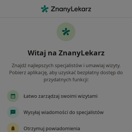
Me
Alergia • Bolesławiec, dolnośląskie
Filtry
• 1
Ubezpieczenie
Map
Alergia specjaliści w Bolesławcu
Witaj na ZnanyLekarz
Jak działają wyniki wyszukiwania
Znajdź najlepszych specjalistów i umawiaj wizyty.
Pobierz aplikację, aby uzyskać bezpłatny dostęp do
Jakiego specjalisty szukasz?
przydatnych funkcji:
Internista
Pediatra
Alergolog
Lekarz
Łatwo zarządzaj swoimi wizytami
Wysyłaj wiadomości do specjalistów
Otrzymuj powiadomienia