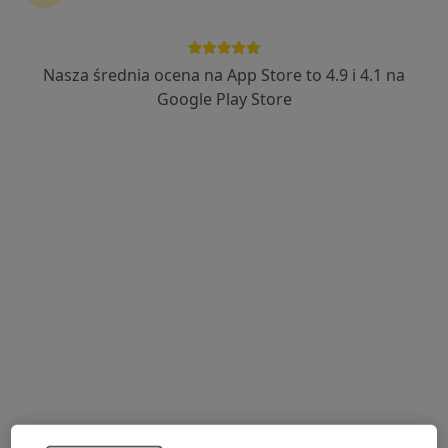
Nasza średnia ocena na App Store to 4.9 i 4.1 na
Sylwia Cybulska
Google Play Store
Dermatolog
5 opinii
Grunwaldzka 7B, Bolesławiec
•
Mapa
Przychodnia Lekarz Domowy / Bolesławieckie Centrum Zdrowia
Konsultacja dermatologiczna
Brak ceny
Specjalista nie oferuje umawiania online pod tym adresem.
Poproś o wizytę