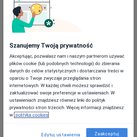
dr n. med. Katarzyna Solarewicz-Madejek
·
Więcej
Alergolog, Internista
Szanujemy Twoją prywatność
Dolne Młyny 21A, Bolesławiec
•
Mapa
Przychodnia Lekarz Domowy / Bolesławieckie Centrum Zdrowia
Akceptując, pozwalasz nam i naszym partnerom używać
plików cookie (lub podobnych technologii) do zbierania
Konsultacja alergologiczna
Brak ceny
danych do celów statystycznych i dostarczania treści w
Specjalista nie oferuje umawiania online pod tym adresem.
oparciu o Twoje zwyczaje przeglądania stron
internetowych. W każdej chwili możesz sprawdzić i
Poproś o wizytę
zaktualizować swoje preferencje w ustawieniach. W
ustawieniach znajdziesz również linki do polityk
prywatności stron trzecich. Więcej informacji znajdziesz
w
polityka cookies
Zaakceptuj
Edytuj ustawienia