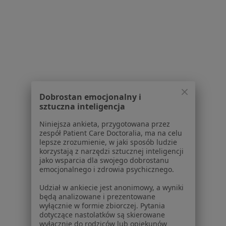
Polityka prywatności profesjonalistów
Polityka prywatności dla profesjonalistów, których
dane pozyskaliśmy samodzielnie
Polityka cookies
Jak działają wyniki wyszukiwania
Dostępność
O nas
Praca
Rekrutujemy!
Dobrostan emocjonalny i
Partnerzy
sztuczna inteligencja
Centrum prasowe
Kontakt
Niniejsza ankieta, przygotowana przez
zespół Patient Care Doctoralia, ma na celu
Dla pacjentów
lepsze zrozumienie, w jaki sposób ludzie
korzystają z narzędzi sztucznej inteligencji
Lekarze
jako wsparcia dla swojego dobrostanu
emocjonalnego i zdrowia psychicznego.
Placówki medyczne
Pytania i odpowiedzi
Udział w ankiecie jest anonimowy, a wyniki
Usługi i zabiegi
będą analizowane i prezentowane
wyłącznie w formie zbiorczej. Pytania
Choroby
dotyczące nastolatków są skierowane
Pomoc
wyłącznie do rodziców lub opiekunów