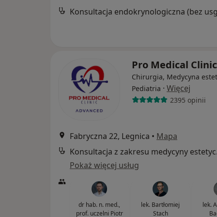
Konsultacja endokrynologiczna (bez usg
Pro Medical Clini
Chirurgia, Medycyna este
·
Więcej
Pediatria
2395 opinii
Fabryczna 22, Legnica
•
Mapa
Konsul
Pokaż więcej usług
dr hab. n. med.,
lek. Bartłomiej
lek. 
prof. uczelni Piotr
Stach
Ba