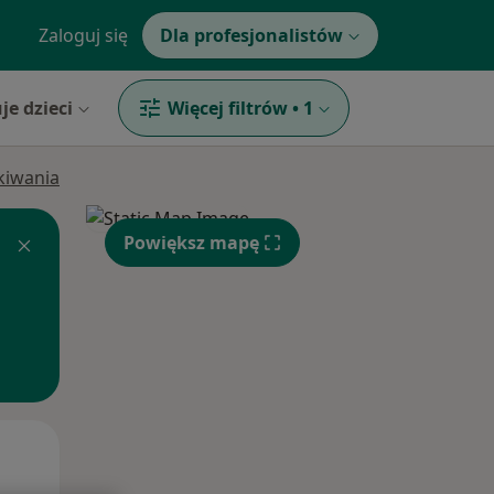
Zaloguj się
Dla profesjonalistów
je dzieci
Więcej filtrów
•
1
ukiwania
Powiększ mapę
Śr,
Czw,
Pt,
12 Sie
13 Sie
14 Sie