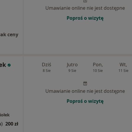
Umawianie online nie jest dostępne
Poproś o wizytę
rak ceny
ek
Dziś
Jutro
Pon,
Wt,
8 Sie
9 Sie
10 Sie
11 Sie
Umawianie online nie jest dostępne
Poproś o wizytę
iołek
a)
200 zł