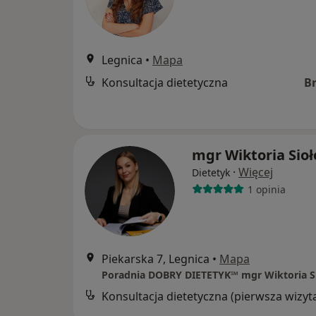
Legnica
•
Mapa
Konsultacja dietetyczna
B
mgr Wiktoria Sioł
·
Więcej
Dietetyk
1 opinia
Piekarska 7, Legnica
•
Mapa
Poradnia DOBRY DIETETYK℠ mgr Wiktoria S
Konsultacja dietetyczna (pierwsza wizyt