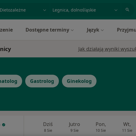
acja, badanie lub nazwisko
miasto lub dzielnica
zenie
Dostępne terminy
Język
Przyjmu
nicy
Jak działają wyniki wysz
atolog
Gastrolog
Ginekolog
o
Dziś
Jutro
Pon,
Wt,
8 Sie
9 Sie
10 Sie
11 Sie