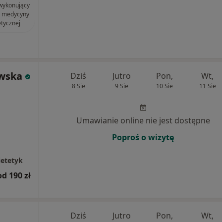
 wykonujący
i medycyny
etycznej
wska
Dziś
Jutro
Pon,
Wt,
8 Sie
9 Sie
10 Sie
11 Sie
Umawianie online nie jest dostępne
Poproś o wizytę
ietetyk
od 190 zł
Dziś
Jutro
Pon,
Wt,