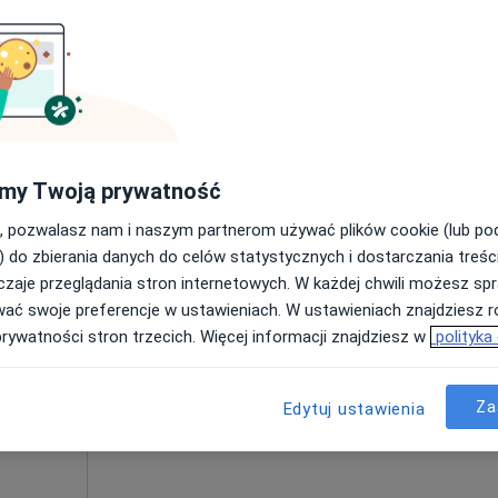
konujący
·
znej
Umawianie online nie jest dostępne
Poproś o wizytę
a
my Twoją prywatność
330 zł
, pozwalasz nam i naszym partnerom używać plików cookie (lub p
) do zbierania danych do celów statystycznych i dostarczania treśc
zaje przeglądania stron internetowych. W każdej chwili możesz spr
Dziś
Jutro
Pon,
Wt,
wać swoje preferencje w ustawieniach. W ustawieniach znajdziesz ró
8 Sie
9 Sie
10 Sie
11 Sie
prywatności stron trzecich. Więcej informacji znajdziesz w
polityka
Umawianie online nie jest dostępne
Za
Edytuj ustawienia
Poproś o wizytę