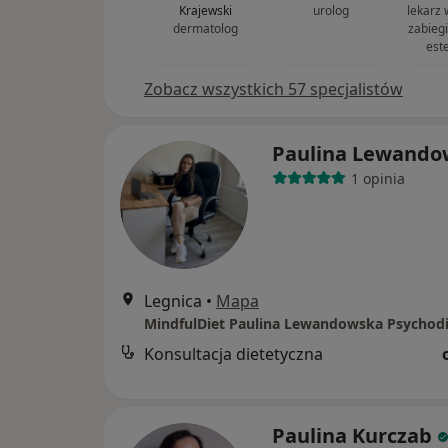
Krajewski
urolog
lekarz
dermatolog
zabieg
est
Zobacz wszystkich 57 specjalistów
Paulina Lewando
1 opinia
Legnica
•
Mapa
MindfulDiet Paulina Lewandowska Psychod
Konsultacja dietetyczna
Paulina Kurczab