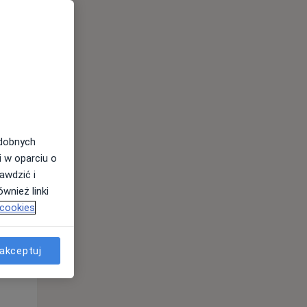
odobnych
i w oparciu o
awdzić i
Śr,
Czw,
Pt,
wnież linki
12 Sie
13 Sie
14 Sie
 cookies
akceptuj