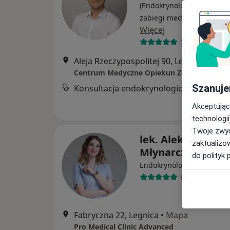
(Endokrynolog), Lekarz wy
zabiegi medycyny estetyc
Więcej
70 opinii
Aleja Rzeczypospolitej 90, Legnica
•
Map
Centrum Medyczne Opiekun Zdrowia
Szanuje
Konsultacja endokrynologiczna
Akceptując
technologii
Twoje zwyc
lek. Aleksandra
zaktualizo
Młynarczyk
do polityk 
·
Więcej
Endokrynolog
88 opinii
Fabryczna 22, Legnica
•
Mapa
Pro Medical Clinic Advanced