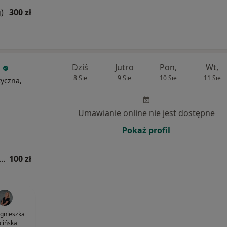
)
300 zł
c
Dziś
Jutro
Pon,
Wt,
8 Sie
9 Sie
10 Sie
11 Sie
tyczna,
Umawianie online nie jest dostępne
Pokaż profil
tacja z zakresu medycyny estetycznej
100 zł
Agnieszka
cińska