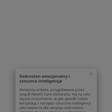
Dla pacjentów
Lekarze
Placówki medyczne
Pytania i odpowiedzi
Usługi i zabiegi
Choroby
Pomoc
Aplikacje mobilne
Blog dla pacjentów
Dla profesjonalistów
Cennik
Dobrostan emocjonalny i
Dla lekarzy
sztuczna inteligencja
Dla placówek medycznych
Niniejsza ankieta, przygotowana przez
Noa Notes
nowość
zespół Patient Care Doctoralia, ma na celu
Baza wiedzy
lepsze zrozumienie, w jaki sposób ludzie
korzystają z narzędzi sztucznej inteligencji
Centrum Pomocy dla Specjalisty
jako wsparcia dla swojego dobrostanu