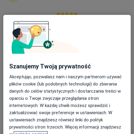
Nasza średnia ocena na App Store to 4.9 i 4.1 na
mgr Daniel Milewicz
Google Play Store
·
Więcej
Dietetyk
65 opinii
Adres
Online
Szanujemy Twoją prywatność
Dolne Młyny 21A III piętro gabinet nr 10, Bolesławiec
•
Mapa
Akceptując, pozwalasz nam i naszym partnerom używać
Top Medical
plików cookie (lub podobnych technologii) do zbierania
Konsultacja dietetyczna
180 zł
danych do celów statystycznych i dostarczania treści w
oparciu o Twoje zwyczaje przeglądania stron
Specjalista nie oferuje umawiania online pod tym adresem.
internetowych. W każdej chwili możesz sprawdzić i
zaktualizować swoje preferencje w ustawieniach. W
Poproś o wizytę
ustawieniach znajdziesz również linki do polityk
prywatności stron trzecich. Więcej informacji znajdziesz