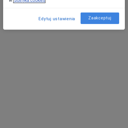
w
polityka cookies
Zaakceptuj
Edytuj ustawienia
lek. Katarzyna Jacenko
·
Więcej
Internista
3 opinie
Adres
Online
Śluzowa 14, Bolesławiec
•
Mapa
KateMedica
Konsultacja internistyczna
Brak ceny
Specjalista nie oferuje umawiania online pod tym adresem.
Poproś o wizytę