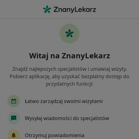
Me
Zaburzenia Trawienia • Bolesławiec, dolnośląskie
Filtry
• 1
Ubezpieczenie
Map
Zaburzenia trawienia specjaliści w
Witaj na ZnanyLekarz
Bolesławcu
Jak działają wyniki wyszukiwania
Znajdź najlepszych specjalistów i umawiaj wizyty.
Pobierz aplikację, aby uzyskać bezpłatny dostęp do
przydatnych funkcji:
Jakiego specjalisty szukasz?
Internista
Dietetyk
Łatwo zarządzaj swoimi wizytami
Wysyłaj wiadomości do specjalistów
Otrzymuj powiadomienia